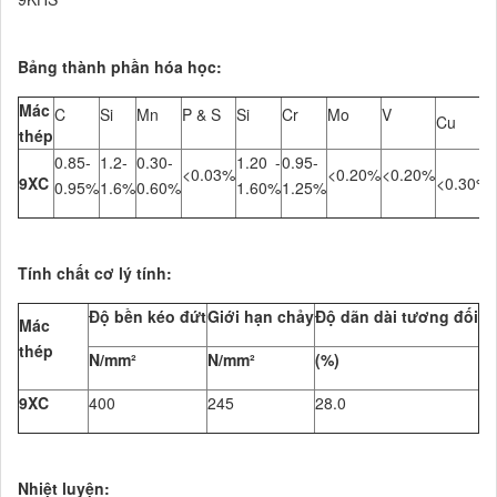
Bảng thành phần hóa học:
Mác
C
Si
Mn
P & S
Si
Cr
Mo
V
Cu
T
thép
0.85-
1.2-
0.30-
1.20 -
0.95-
<0.03%
<0.20%
<0.20%
9XC
<0.30%
0.95%
1.6%
0.60%
1.60%
1.25%
Tính chất cơ lý tính
:
Độ bền kéo đứt
Giới hạn chảy
Độ dãn dài tương đối
Mác
thép
N/mm²
N/mm²
(%)
9XC
400
245
28.0
Nhiệt luyện
: