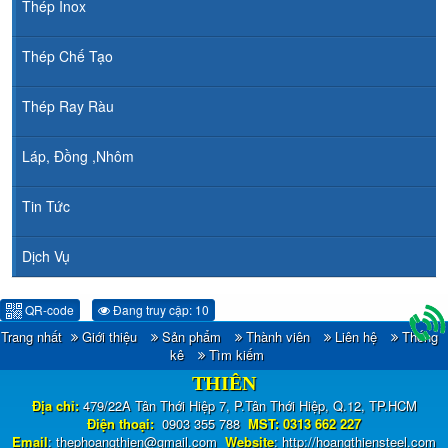
Thép Inox
Thép Chế Tạo
Thép Ray Ràu
Láp, Đồng ,Nhôm
Tin Tức
Dịch Vụ
QR-code
Đang truy cập: 10
Trang nhất
Giới thiệu
Sản phẩm
Thành viên
Liên hệ
Thống
CÔNG TY TNHH ĐẦU TƯ TM - XNK HOÀNG
kê
Tìm kiếm
THIÊN
Địa chỉ:
479/22A Tân Thới Hiệp 7, P.Tân Thới Hiệp, Q.12, TP.HCM
Điện thoại:
0903 355 788
MST: 0313 662 227
Email
:
thephoangthien@gmail.com
Website
:
http://hoangthiensteel.com