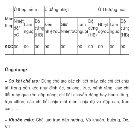
Ủ thép mềm
Ủ đẳng nhiệt
Ủ Thường hóa
Mác
Nhiệt
Độ
Độ
Độ
Làm
Đến
Giữ
Làm
Nhiệt
Làm
thép
độ/
cứng
cứng
cứng
nguội
nhiệt/oC
Nhiệt/oC
nguội
độ/oC
nguội
oC
(HB)
(HB)
(HB)
9XC
00
00
00
00
00
00
00
00
00
00
Ứng dụng
:
+ Cơ khí chế tạo:
Dùng chế tạo các chi tiết máy, các chi tiết chịu
tải trọng bền kéo như đinh ốc, bulong, trục, bánh răng; các chi
tiết máy qua rèn dập nóng; chi tiết chuyển động hay bánh răng,
trục pitton; các chi tiết chịu mài mòn, chịu độ va đập cao, trục
cán, …
+ Khuôn mẫu:
Chế tạo trục dẫn hướng, Vỏ khuôn, bulong, Ốc,
Vít ...