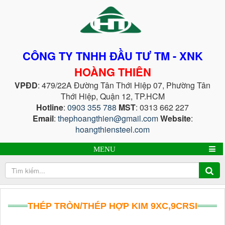
CÔNG TY TNHH ĐẦU TƯ TM - XNK
HOÀNG THIÊN
VPĐD
: 479/22A Đường Tân Thới Hiệp 07, Phường Tân
Thới Hiệp, Quận 12, TP.HCM
Hotline
:
0903 355 788
MST
: 0313 662 227
Email
:
thephoangthien@gmail.com
Website
:
hoangthiensteel.com
MENU
THÉP TRÒN/THÉP HỢP KIM 9XC,9CRSI