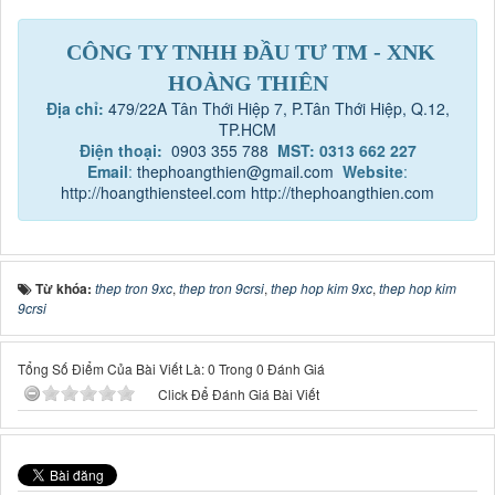
CÔNG TY TNHH ĐẦU TƯ TM - XNK
HOÀNG THIÊN
Địa chỉ:
479/22A Tân Thới Hiệp 7, P.Tân Thới Hiệp, Q.12,
TP.HCM
Điện thoại:
0903 355 788
MST: 0313 662 227
Email
:
thephoangthien@gmail.com
Website
:
http://hoangthiensteel.com
http://thephoangthien.com
Từ khóa:
thep tron 9xc
,
thep tron 9crsi
,
thep hop kim 9xc
,
thep hop kim
9crsi
Tổng Số Điểm Của Bài Viết Là: 0 Trong 0 Đánh Giá
Click Để Đánh Giá Bài Viết