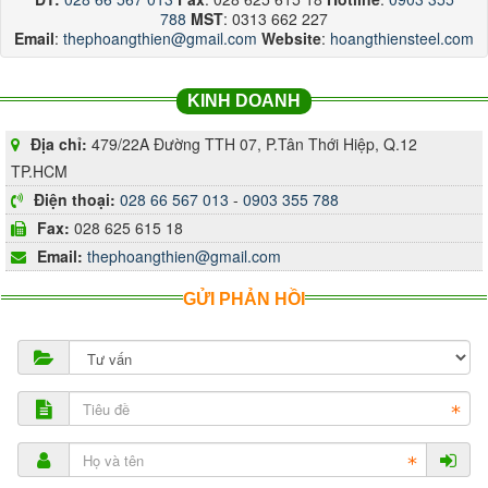
788
MST
: 0313 662 227
Email
:
thephoangthien@gmail.com
Website
:
hoangthiensteel.com
KINH DOANH
Địa chỉ:
479/22A Đường TTH 07, P.Tân Thới Hiệp, Q.12
TP.HCM
Điện thoại:
028 66 567 013
-
0903 355 788
Fax:
028 625 615 18
Email:
thephoangthien@gmail.com
GỬI PHẢN HỒI