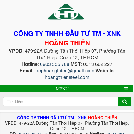
CÔNG TY TNHH ĐẦU TƯ TM - XNK
HOÀNG THIÊN
VPĐD
: 479/22A Đường Tân Thới Hiệp 07, Phường Tân
Thới Hiệp, Quận 12, TP.HCM
Hotline
:
0903 355 788
MST
: 0313 662 227
Email
:
thephoangthien@gmail.com
Website
:
hoangthiensteel.com
MENU
CÔNG TY TNHH ĐẦU TƯ TM - XNK
HOÀNG THIÊN
VPĐD
: 479/22A Đường Tân Thới Hiệp 07, Phường Tân Thới Hiệp,
Quận 12, TP.HCM
ĐT:
028 66 567 013
Fax
: 028 625 615 18
Hotline
:
0903 355