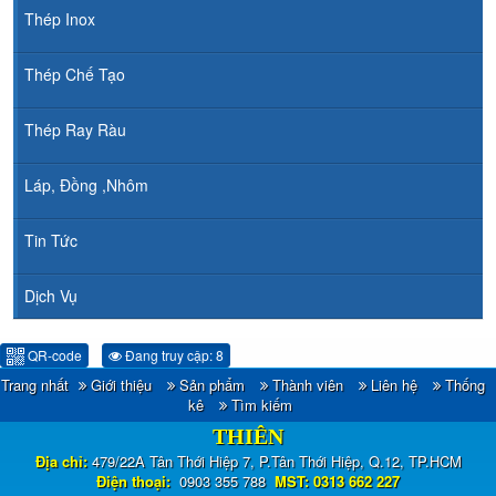
Thép Inox
Thép Chế Tạo
Thép Ray Ràu
Láp, Đồng ,Nhôm
Tin Tức
Dịch Vụ
QR-code
Đang truy cập: 8
Trang nhất
Giới thiệu
Sản phẩm
Thành viên
Liên hệ
Thống
CÔNG TY TNHH ĐẦU TƯ TM - XNK HOÀNG
kê
Tìm kiếm
THIÊN
Địa chỉ:
479/22A Tân Thới Hiệp 7, P.Tân Thới Hiệp, Q.12, TP.HCM
Điện thoại:
0903 355 788
MST: 0313 662 227