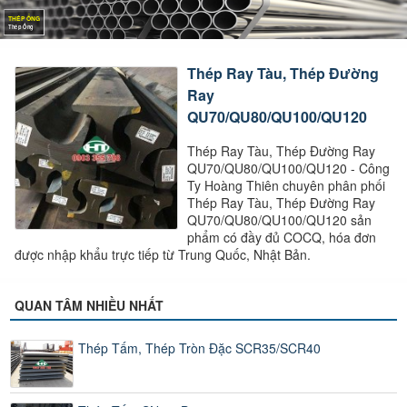
THÉP ỐNG
Thép Ống
Thép Ray Tàu, Thép Đường
Ray
QU70/QU80/QU100/QU120
Thép Ray Tàu, Thép Đường Ray
QU70/QU80/QU100/QU120 - Công
Ty Hoàng Thiên chuyên phân phối
Thép Ray Tàu, Thép Đường Ray
QU70/QU80/QU100/QU120 sản
phẩm có đầy đủ COCQ, hóa đơn
được nhập khẩu trực tiếp từ Trung Quốc, Nhật Bản.
QUAN TÂM NHIỀU NHẤT
Thép Tấm, Thép Tròn Đặc SCR35/SCR40