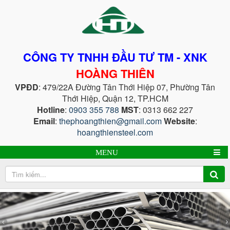
CÔNG TY TNHH ĐẦU TƯ TM - XNK
HOÀNG THIÊN
VPĐD
: 479/22A Đường Tân Thới Hiệp 07, Phường Tân
Thới Hiệp, Quận 12, TP.HCM
Hotline
:
0903 355 788
MST
: 0313 662 227
Email
:
thephoangthien@gmail.com
Website
:
hoangthiensteel.com
MENU