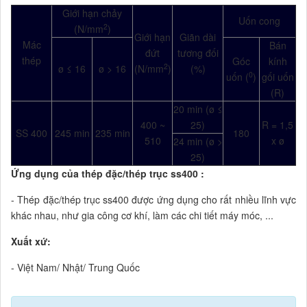
Giới hạn chảy
Uốn cong
2
(N/mm
)
Giới hạn
Giãn dài
Mác
Bán
đứt
tương đối
thép
Góc
kính
2
ø ≤ 16
ø > 16
(N/mm
)
(%)
0
uốn (
)
gối uốn
(R)
20 min (ø ≤
400 ~
25)
R = 1,5
SS 400
245 min
235 min
180
510
x ø
24 min (ø >
25)
Ứng dụng của thép đặc/thép trục ss400 :
- Thép đặc/thép trục ss400 được ứng dụng cho rất nhiều lĩnh vực
khác nhau, như gia công cơ khí, làm các chi tiết máy móc, ...
Xuất xứ:
- Việt Nam/ Nhật/ Trung Quốc