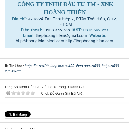
CÔNG TY TNHH ĐẦU TƯ TM - XNK
HOÀNG THIÊN
Địa chỉ:
479/22A Tân Thới Hiệp 7, P.Tân Thới Hiệp, Q.12,
TP.HCM
Điện thoại:
0903 355 788
MST: 0313 662 227
Email
:
thephoangthien@gmail.com
Website
:
http://hoangthiensteel.com
http://thephoangthien.com
Từ khóa:
thép đặc ss400
,
thep truc ss400
,
thep dac ss400
,
thép ss400
,
trục ss400
Tổng Số Điểm Của Bài Viết Là: 0 Trong 0 Đánh Giá
Click Để Đánh Giá Bài Viết