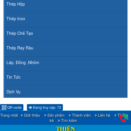
Thép Hộp
Thép Inox
Thép Chế Tạo
Thép Ray Ràu
Láp, Đồng ,Nhôm
Tin Tức
Dịch Vụ
QR-code
Đang truy cập: 72
Trang nhất
Giới thiệu
Sản phẩm
Thành viên
Liên hệ
Thống
CÔNG TY TNHH ĐẦU TƯ TM - XNK HOÀNG
kê
Tìm kiếm
THIÊN