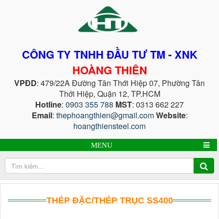
CÔNG TY TNHH ĐẦU TƯ TM - XNK
HOÀNG THIÊN
VPĐD
: 479/22A Đường Tân Thới Hiệp 07, Phường Tân
Thới Hiệp, Quận 12, TP.HCM
Hotline
:
0903 355 788
MST
: 0313 662 227
Email
:
thephoangthien@gmail.com
Website
:
hoangthiensteel.com
MENU
THÉP ĐẶC/THÉP TRỤC SS400