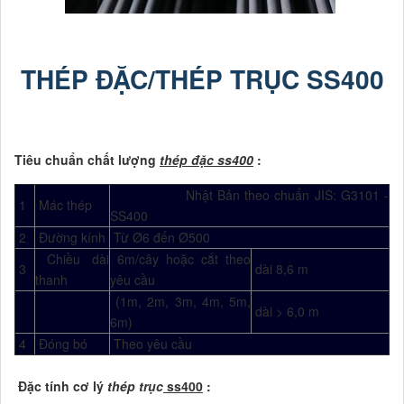
THÉP ĐẶC/THÉP TRỤC SS400
Tiêu chuẩn chất lượng
thép đặc ss400
:
Nhật Bản theo chuẩn JIS: G3101 -
1
Mác thép
SS400
2
Đường kính
Từ Ø6 đến Ø500
Chiều dài
6m/cây hoặc cắt theo
3
dài 8,6 m
thanh
yêu cầu
(1m, 2m, 3m, 4m, 5m,
dài > 6,0 m
6m)
4
Đóng bó
Theo yêu cầu
Đặc tính cơ lý
thép trục
ss400
: