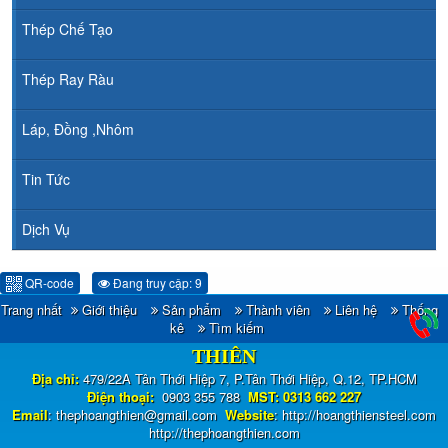
Thép Chế Tạo
Thép Ray Ràu
Láp, Đồng ,Nhôm
Tin Tức
Dịch Vụ
QR-code
Đang truy cập: 9
Trang nhất
Giới thiệu
Sản phẩm
Thành viên
Liên hệ
Thống
CÔNG TY TNHH ĐẦU TƯ TM - XNK HOÀNG
kê
Tìm kiếm
THIÊN
Địa chỉ:
479/22A Tân Thới Hiệp 7, P.Tân Thới Hiệp, Q.12, TP.HCM
Điện thoại:
0903 355 788
MST: 0313 662 227
Email
:
thephoangthien@gmail.com
Website
:
http://hoangthiensteel.com
http://thephoangthien.com