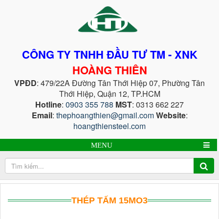
CÔNG TY TNHH ĐẦU TƯ TM - XNK
HOÀNG THIÊN
VPĐD
: 479/22A Đường Tân Thới Hiệp 07, Phường Tân
Thới Hiệp, Quận 12, TP.HCM
Hotline
:
0903 355 788
MST
: 0313 662 227
Email
:
thephoangthien@gmail.com
Website
:
hoangthiensteel.com
MENU
THÉP TẤM 15MO3