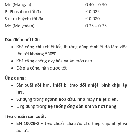
Mn (Mangan)
0.40 – 0.90
P (Phosphor) tối đa
≤ 0.025
S (Lưu huỳnh) tối đa
≤ 0.020
Mo (Molypden)
0.25 – 0.35
Đặc điểm nổi bật:
Khả năng chịu nhiệt tốt, thường dùng ở nhiệt độ làm việc
lên tới khoảng
530°C
.
Khả năng chống oxy hóa và ăn mòn cao.
Dễ gia công, hàn được tốt.
Ứng dụng:
Sản xuất
nồi hơi
,
thiết bị trao đổi nhiệt
,
bình chịu áp
lực
.
Sử dụng trong
ngành hóa dầu
,
nhà máy nhiệt điện
.
Ứng dụng trong
hệ thống ống dẫn khí và hơi nóng
.
Tiêu chuẩn sản xuất:
EN 10028-2
– tiêu chuẩn châu Âu cho thép chịu nhiệt và
áp lực.