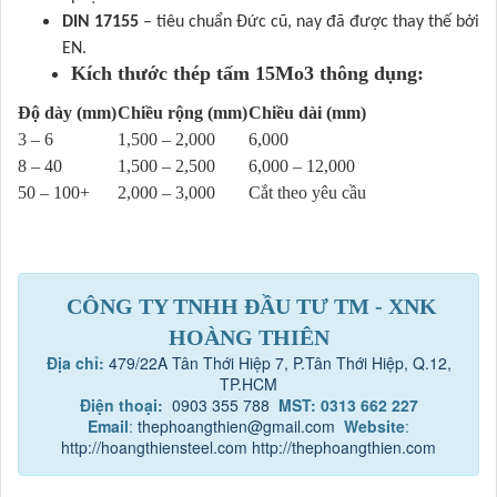
DIN 17155
– tiêu chuẩn Đức cũ, nay đã được thay thế bởi
EN.
Kích thước thép tấm 15Mo3 thông dụng:
Độ dày (mm)
Chiều rộng (mm)
Chiều dài (mm)
3 – 6
1,500 – 2,000
6,000
8 – 40
1,500 – 2,500
6,000 – 12,000
50 – 100+
2,000 – 3,000
Cắt theo yêu cầu
CÔNG TY TNHH ĐẦU TƯ TM - XNK
HOÀNG THIÊN
Địa chỉ:
479/22A Tân Thới Hiệp 7, P.Tân Thới Hiệp, Q.12,
TP.HCM
Điện thoại:
0903 355 788
MST: 0313 662 227
Email
:
thephoangthien@gmail.com
Website
:
http://hoangthiensteel.com
http://thephoangthien.com