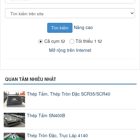
tìm
kiếm
Tìm
kiếm
tại
Nâng cao
Cả cụm từ
Tối thiểu 1 từ
Mở rộng trên Internet
QUAN TÂM NHIỀU NHẤT
Thép Tấm, Thép Tròn Đặc SCR35/SCR40
Thép Tấm SN400B
Thép Tròn Đặc, Trục Láp 4140