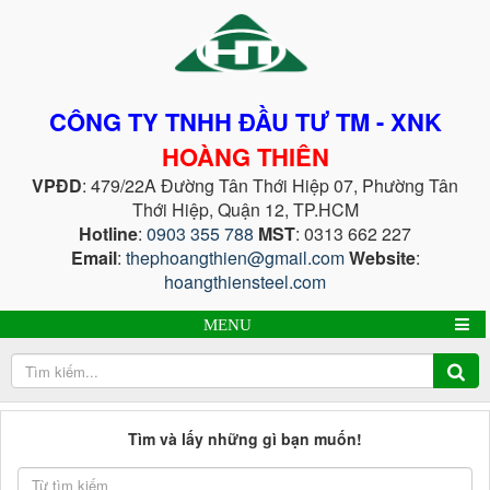
CÔNG TY TNHH ĐẦU TƯ TM - XNK
HOÀNG THIÊN
VPĐD
: 479/22A Đường Tân Thới Hiệp 07, Phường Tân
Thới Hiệp, Quận 12, TP.HCM
Hotline
:
0903 355 788
MST
: 0313 662 227
Email
:
thephoangthien@gmail.com
Website
:
hoangthiensteel.com
MENU
Tìm và lấy những gì bạn muốn!
Từ