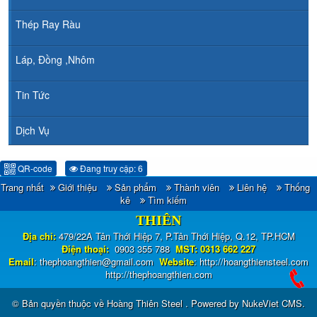
Thép Ray Ràu
Láp, Đồng ,Nhôm
Tin Tức
Dịch Vụ
QR-code
Đang truy cập: 6
Trang nhất
Giới thiệu
Sản phẩm
Thành viên
Liên hệ
Thống
CÔNG TY TNHH ĐẦU TƯ TM - XNK HOÀNG
kê
Tìm kiếm
THIÊN
Địa chỉ:
479/22A Tân Thới Hiệp 7, P.Tân Thới Hiệp, Q.12, TP.HCM
Điện thoại:
0903 355 788
MST: 0313 662 227
Email
:
thephoangthien@gmail.com
Website
:
http://hoangthiensteel.com
http://thephoangthien.com
© Bản quyền thuộc về
Hoàng Thiên Steel
. Powered by
NukeViet CMS
.