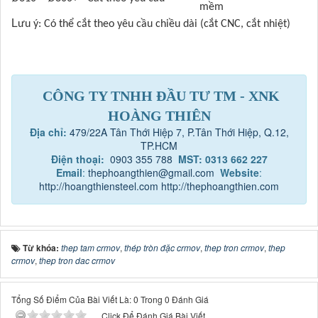
mềm
L
ưu ý: Có thể cắt theo yêu cầu chiều dài (cắt CNC, cắt nhiệt)
CÔNG TY TNHH ĐẦU TƯ TM - XNK
HOÀNG THIÊN
Địa chỉ:
479/22A Tân Thới Hiệp 7, P.Tân Thới Hiệp, Q.12,
TP.HCM
Điện thoại:
0903 355 788
MST: 0313 662 227
Email
:
thephoangthien@gmail.com
Website
:
http://hoangthiensteel.com
http://thephoangthien.com
Từ khóa:
thep tam crmov
,
thép tròn đặc crmov
,
thep tron crmov
,
thep
crmov
,
thep tron dac crmov
Tổng Số Điểm Của Bài Viết Là: 0 Trong 0 Đánh Giá
Click Để Đánh Giá Bài Viết