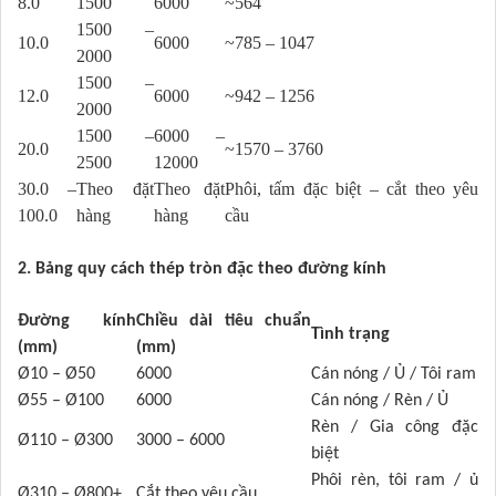
8.0
1500
6000
~564
1500 –
10.0
6000
~785 – 1047
2000
1500 –
12.0
6000
~942 – 1256
2000
1500 –
6000 –
20.0
~1570 – 3760
2500
12000
30.0 –
Theo đặt
Theo đặt
Phôi, tấm đặc biệt – cắt theo yêu
100.0
hàng
hàng
cầu
2. Bảng quy cách thép tròn đặc theo đường kính
Đường kính
Chiều dài tiêu chuẩn
Tình trạng
(mm)
(mm)
Ø10 – Ø50
6000
Cán nóng / Ủ / Tôi ram
Ø55 – Ø100
6000
Cán nóng / Rèn / Ủ
Rèn / Gia công đặc
Ø110 – Ø300
3000 – 6000
biệt
Phôi rèn, tôi ram / ủ
Ø310 – Ø800+
Cắt theo yêu cầu