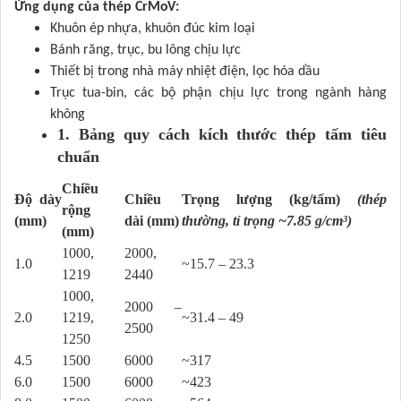
Ứng dụng của thép CrMoV:
Khuôn ép nhựa, khuôn đúc kim loại
Bánh răng, trục, bu lông chịu lực
Thiết bị trong nhà máy nhiệt điện, lọc hóa dầu
Trục tua-bin, các bộ phận chịu lực trong ngành hàng
không
1. Bảng quy cách kích thước thép tấm tiêu
chuẩn
Chiều
Độ dày
Chiều
Trọng lượng (kg/tấm)
(thép
rộng
(mm)
dài (mm)
thường, tỉ trọng ~7.85 g/cm³)
(mm)
1000,
2000,
1.0
~15.7 – 23.3
1219
2440
1000,
2000 –
2.0
1219,
~31.4 – 49
2500
1250
4.5
1500
6000
~317
6.0
1500
6000
~423