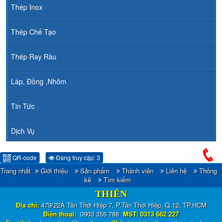
Thép Inox
Thép Chế Tạo
Thép Ray Ràu
Láp, Đồng ,Nhôm
Tin Tức
Dịch Vụ
QR-code
Đang truy cập: 3
Trang nhất
Giới thiệu
Sản phẩm
Thành viên
Liên hệ
Thống
CÔNG TY TNHH ĐẦU TƯ TM - XNK HOÀNG
kê
Tìm kiếm
THIÊN
Địa chỉ:
479/22A Tân Thới Hiệp 7, P.Tân Thới Hiệp, Q.12, TP.HCM
Điện thoại:
0903 355 788
MST: 0313 662 227