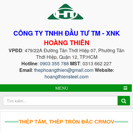
CÔNG TY TNHH ĐẦU TƯ TM - XNK
HOÀNG THIÊN
VPĐD
: 479/22A Đường Tân Thới Hiệp 07, Phường Tân
Thới Hiệp, Quận 12, TP.HCM
Hotline
:
0903 355 788
MST
: 0313 662 227
Email
:
thephoangthien@gmail.com
Website
:
hoangthiensteel.com
MENU
THÉP TẤM, THÉP TRÒN ĐẶC CRMOV