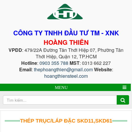
CÔNG TY TNHH ĐẦU TƯ TM - XNK
HOÀNG THIÊN
VPĐD
: 479/22A Đường Tân Thới Hiệp 07, Phường Tân
Thới Hiệp, Quận 12, TP.HCM
Hotline
:
0903 355 788
MST
: 0313 662 227
Email
:
thephoangthien@gmail.com
Website
:
hoangthiensteel.com
MENU
THÉP TRỤC/LÁP ĐẶC SKD11,SKD61