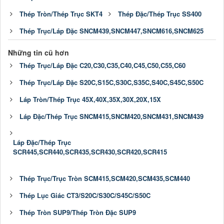
Thép Tròn/Thép Trục SKT4
Thép Đặc/Thép Trục SS400
Thép Trục/Láp Đặc SNCM439,SNCM447,SNCM616,SNCM625
Những tin cũ hơn
Thép Trục/Láp Đặc C20,C30,C35,C40,C45,C50,C55,C60
Thép Trục/Láp Đặc S20C,S15C,S30C,S35C,S40C,S45C,S50C
Láp Tròn/Thép Trục 45X,40X,35X,30X,20X,15X
Láp Đặc/Thép Trục SNCM415,SNCM420,SNCM431,SNCM439
Láp Đặc/Thép Trục
SCR445,SCR440,SCR435,SCR430,SCR420,SCR415
Thép Trục/Trục Tròn SCM415,SCM420,SCM435,SCM440
Thép Lục Giác CT3/S20C/S30C/S45C/S50C
Thép Tròn SUP9/Thép Tròn Đặc SUP9