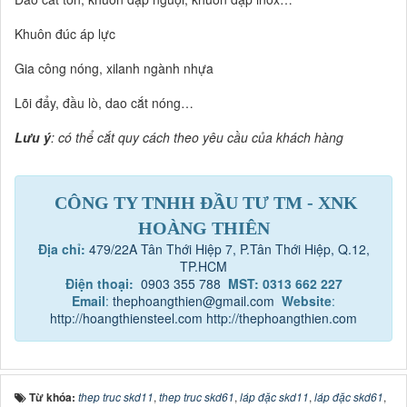
Khuôn đúc áp lực
Gia công nóng, xilanh ngành nhựa
Lõi đẩy, đầu lò, dao cắt nóng…
Lưu ý
: có thể cắt quy cách theo yêu cầu của khách hàng
CÔNG TY TNHH ĐẦU TƯ TM - XNK
HOÀNG THIÊN
Địa chỉ:
479/22A Tân Thới Hiệp 7, P.Tân Thới Hiệp, Q.12,
TP.HCM
Điện thoại:
0903 355 788
MST: 0313 662 227
Email
:
thephoangthien@gmail.com
Website
:
http://hoangthiensteel.com
http://thephoangthien.com
Từ khóa:
thep truc skd11
,
thep truc skd61
,
láp đặc skd11
,
láp đặc skd61
,