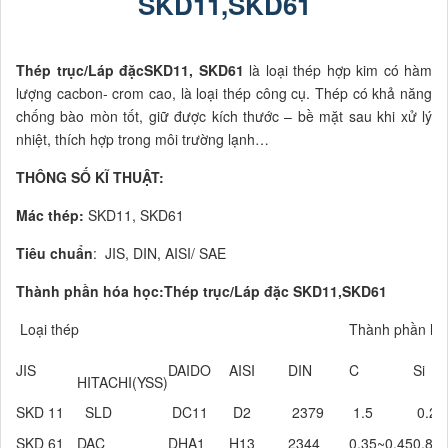
SKD11,SKD61
Thép trục/Láp đặcSKD11, SKD61
là loại thép hợp kim có hàm
lượng cacbon- crom cao, là loại thép công cụ. Thép có khả năng
chống bào mòn tốt, giữ được kích thước – bề mặt sau khi xử lý
nhiệt, thích hợp trong môi trường lạnh…
THÔNG SỐ KĨ THUẬT:
Mác thép:
SKD11, SKD61
Tiêu chuẩn
: JIS, DIN, AISI/ SAE
Thành phần hóa học:Thép trục/Láp đặc SKD11,SKD61
Loại thép
Thành phần hó
JIS
DAIDO
AISI
DIN
C
Si
HITACHI(YSS)
SKD 11
SLD
DC11
D2
2379
1.5
0.25
SKD 61
DAC
DHA1
H13
2344
0.35~0.45
0.81~