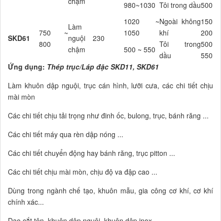
chậm
980~1030
Tôi trong dầu
500~5
1020 ~
Ngoài không
150
Làm
750 ~
1050
khí
200
SKD61
nguội
230
800
Tôi trong
500
chậm
500 ~ 550
dầu
550
Ứng dụng:
Thép trục/Láp đặc SKD11, SKD61
Làm khuôn dập nguội, trục cán hình, lưỡi cưa, các chi tiết chịu
mài mòn
Các chi tiết chịu tải trọng như đinh ốc, bulong, trục, bánh răng ...
Các chi tiết máy qua rèn dập nóng ...
Các chi tiết chuyển động hay bánh răng, trục pitton ...
Các chi tiết chịu mài mòn, chịu độ va đập cao ...
Dùng trong ngành chế tạo, khuôn mẫu, gia công cơ khí, cơ khí
chính xác...
Dao cắt tôn, khuôn dập nguội, khuôn dập inox…