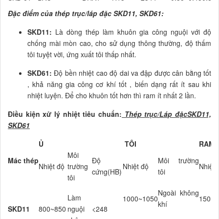
Đặc điểm của thép trục/láp đặc SKD11, SKD61:
SKD11:
Là dòng thép làm khuôn gia công nguội với độ
chống mài mòn cao, cho sử dụng thông thường, độ thấm
tôi tuyệt vời, ứng xuất tôi thấp nhất.
SKD61:
Độ bền nhiệt cao độ dai va đập được cân bằng tốt
, khả năng gia công cơ khí tốt , biến dạng rất ít sau khi
nhiệt luyện. Để cho khuôn tốt hơn thì ram ít nhất 2 lần.
Điều kiện xử lý nhiệt tiêu chuẩn:
Thép trục/Láp đặcSKD11,
SKD61
Ủ
TÔI
RAM
Môi
Mác thép
Độ
Môi trường
Nhiệt độ
trường
Nhiệt độ
Nhiệt 
cứng(HB)
tôi
tôi
Ngoài không
Làm
1000~1050
150~2
khí
SKD11
800~850
nguội
<248