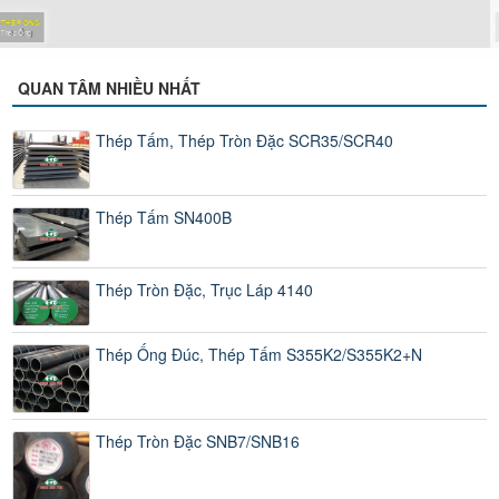
 ỐNG
THÉP
Ống
Chuyên
QUAN TÂM NHIỀU NHẤT
Thép Tấm, Thép Tròn Đặc SCR35/SCR40
Thép Tấm SN400B
Thép Tròn Đặc, Trục Láp 4140
Thép Ống Đúc, Thép Tấm S355K2/S355K2+N
Thép Tròn Đặc SNB7/SNB16