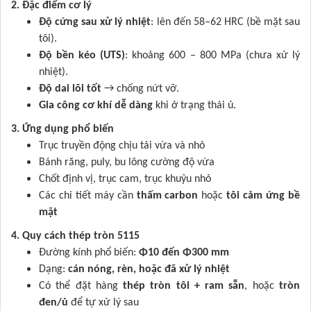
2. Đặc điểm cơ lý
Độ cứng sau xử lý nhiệt
: lên đến 58–62 HRC (bề mặt sau
tôi).
Độ bền kéo (UTS)
: khoảng 600 – 800 MPa (chưa xử lý
nhiệt).
Độ dai lõi tốt
→ chống nứt vỡ.
Gia công cơ khí dễ dàng
khi ở trạng thái ủ.
3. Ứng dụng phổ biến
Trục truyền động chịu tải vừa và nhỏ
Bánh răng, puly, bu lông cường độ vừa
Chốt định vị, trục cam, trục khuỷu nhỏ
Các chi tiết máy cần
thấm carbon
hoặc
tôi cảm ứng bề
mặt
4. Quy cách thép tròn 5115
Đường kính phổ biến:
Φ10 đến Φ300 mm
Dạng:
cán nóng, rèn, hoặc đã xử lý nhiệt
Có thể đặt hàng
thép tròn tôi + ram sẵn
, hoặc
tròn
đen/ủ
để tự xử lý sau