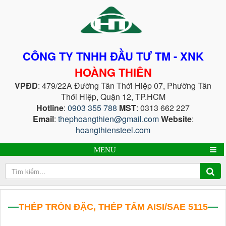
CÔNG TY TNHH ĐẦU TƯ TM - XNK
HOÀNG THIÊN
VPĐD
: 479/22A Đường Tân Thới Hiệp 07, Phường Tân
Thới Hiệp, Quận 12, TP.HCM
Hotline
:
0903 355 788
MST
: 0313 662 227
Email
:
thephoangthien@gmail.com
Website
:
hoangthiensteel.com
MENU
THÉP TRÒN ĐẶC, THÉP TẤM AISI/SAE 5115