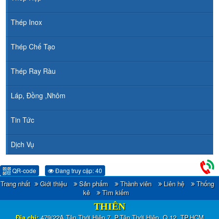
Thép Inox
Thép Chế Tạo
Thép Ray Ràu
Láp, Đồng ,Nhôm
Tin Tức
Dịch Vụ
QR-code
Đang truy cập: 40
Trang nhất
Giới thiệu
Sản phẩm
Thành viên
Liên hệ
Thống
CÔNG TY TNHH ĐẦU TƯ TM - XNK HOÀNG
kê
Tìm kiếm
THIÊN
Địa chỉ:
479/22A Tân Thới Hiệp 7, P.Tân Thới Hiệp, Q.12, TP.HCM