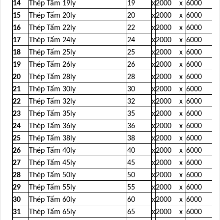
14
Thép Tấm 19ly
19
x
2000
x
6000
15
Thép Tấm 20ly
20
x
2000
x
6000
16
Thép Tấm 22ly
22
x
2000
x
6000
17
Thép Tấm 24ly
24
x
2000
x
6000
18
Thép Tấm 25ly
25
x
2000
x
6000
19
Thép Tấm 26ly
26
x
2000
x
6000
20
Thép Tấm 28ly
28
x
2000
x
6000
21
Thép Tấm 30ly
30
x
2000
x
6000
22
Thép Tấm 32ly
32
x
2000
x
6000
23
Thép Tấm 35ly
35
x
2000
x
6000
24
Thép Tấm 36ly
36
x
2000
x
6000
25
Thép Tấm 38ly
38
x
2000
x
6000
26
Thép Tấm 40ly
40
x
2000
x
6000
27
Thép Tấm 45ly
45
x
2000
x
6000
28
Thép Tấm 50ly
50
x
2000
x
6000
29
Thép Tấm 55ly
55
x
2000
x
6000
30
Thép Tấm 60ly
60
x
2000
x
6000
31
Thép Tấm 65ly
65
x
2000
x
6000