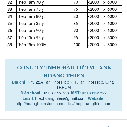
32
Thép Tấm 70ly
70
x
2000
x
6000
33
Thép Tấm 75ly
75
x
2000
x
6000
34
Thép Tấm 80ly
80
x
2000
x
6000
35
Thép Tấm 85ly
85
x
2000
x
6000
36
Thép Tấm 90ly
90
x
2000
x
6000
37
Thép Tấm 95ly
95
x
2000
x
6000
38
Thép Tấm 100ly
100
x
2000
x
6000
CÔNG TY TNHH ĐẦU TƯ TM - XNK
HOÀNG THIÊN
Địa chỉ:
479/22A Tân Thới Hiệp 7, P.Tân Thới Hiệp, Q.12,
TP.HCM
Điện thoại:
0903 355 788
MST: 0313 662 227
Email
:
thephoangthien@gmail.com
Website
:
http://hoangthiensteel.com
http://thephoangthien.com