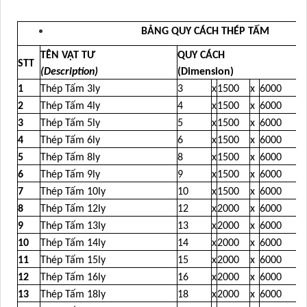
BẢNG QUY CÁCH THÉP TẤM
TÊN VẬT TƯ
QUY CÁCH
STT
(Description)
(Dimension)
1
Thép Tấm 3ly
3
x
1500
x
6000
2
Thép Tấm 4ly
4
x
1500
x
6000
3
Thép Tấm 5ly
5
x
1500
x
6000
4
Thép Tấm 6ly
6
x
1500
x
6000
5
Thép Tấm 8ly
8
x
1500
x
6000
6
Thép Tấm 9ly
9
x
1500
x
6000
7
Thép Tấm 10ly
10
x
1500
x
6000
8
Thép Tấm 12ly
12
x
2000
x
6000
9
Thép Tấm 13ly
13
x
2000
x
6000
10
Thép Tấm 14ly
14
x
2000
x
6000
11
Thép Tấm 15ly
15
x
2000
x
6000
12
Thép Tấm 16ly
16
x
2000
x
6000
13
Thép Tấm 18ly
18
x
2000
x
6000