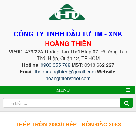
CÔNG TY TNHH ĐẦU TƯ TM - XNK
HOÀNG THIÊN
VPĐD
: 479/22A Đường Tân Thới Hiệp 07, Phường Tân
Thới Hiệp, Quận 12, TP.HCM
Hotline
:
0903 355 788
MST
: 0313 662 227
Email
:
thephoangthien@gmail.com
Website
:
hoangthiensteel.com
MENU
THÉP TRÒN 2083/THÉP TRÒN ĐẶC 2083