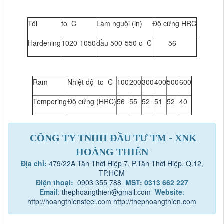
Tôi
to C
Làm nguội (in)
Độ cứng HRC
Hardening
1020-1050
dầu 500-550 o C
56
Ram
Nhiệt độ to C
100
200
300
400
500
600
Tempering
Độ cứng (HRC)
56
55
52
51
52
40
CÔNG TY TNHH ĐẦU TƯ TM - XNK
HOÀNG THIÊN
Địa chỉ:
479/22A Tân Thới Hiệp 7, P.Tân Thới Hiệp, Q.12,
TP.HCM
Điện thoại:
0903 355 788
MST: 0313 662 227
Email
:
thephoangthien@gmail.com
Website
:
http://hoangthiensteel.com
http://thephoangthien.com