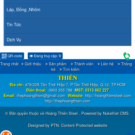
Láp, Đồng ,Nhôm
Tin Tức
Dịch Vụ
QR-code
Đang truy cập: 9
Trang nhất
Giới thiệu
Sản phẩm
Thành viên
Liên hệ
Thống
CÔNG TY TNHH ĐẦU TƯ TM - XNK HOÀNG
kê
Tìm kiếm
THIÊN
Địa chỉ:
479/22A Tân Thới Hiệp 7, P.Tân Thới Hiệp, Q.12, TP.HCM
Điện thoại:
0903 355 788
MST: 0313 662 227
Email
:
thephoangthien@gmail.com
Website
:
http://hoangthiensteel.com
http://thephoangthien.com
© Bản quyền thuộc về
Hoàng Thiên Steel
. Powered by
NukeViet CMS
.
Designed by
PTN
.
Content Protected website