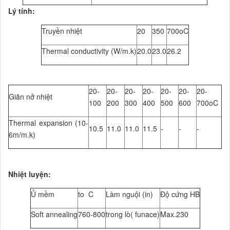
Lý tính:
Truyền nhiệt
20
350
700oC
Thermal conductivity (W/m.k)
20.0
23.0
26.2
20-
20-
20-
20-
20-
20-
20-
Giãn nở nhiệt
100
200
300
400
500
600
700oC
Thermal expansion (10-
10.5
11.0
11.0
11.5
-
-
-
6m/m.k)
Nhiệt luyện:
Ủ mềm
to C
Làm nguội (in)
Độ cứng HB
Soft annealing
760-800
trong lò( funace)
Max.230