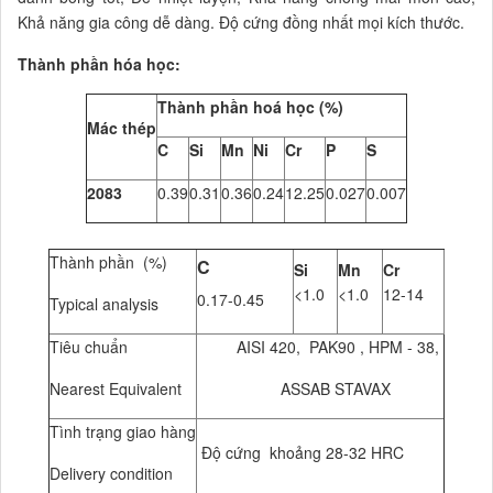
Khả năng gia công dễ dàng. Độ cứng đồng nhất mọi kích thước.
Thành phần hóa học:
Thành phần hoá học (%)
Mác thép
C
Si
Mn
Ni
Cr
P
S
2083
0.39
0.31
0.36
0.24
12.25
0.027
0.007
Thành phần (%)
C
Si
Mn
Cr
<1.0
<1.0
12-14
0.17-0.45
Typical analysis
Tiêu chuẩn
AISI 420, PAK90 , HPM - 38,
Nearest Equivalent
ASSAB STAVAX
Tình trạng giao hàng
Độ cứng khoảng 28-32 HRC
Delivery condition