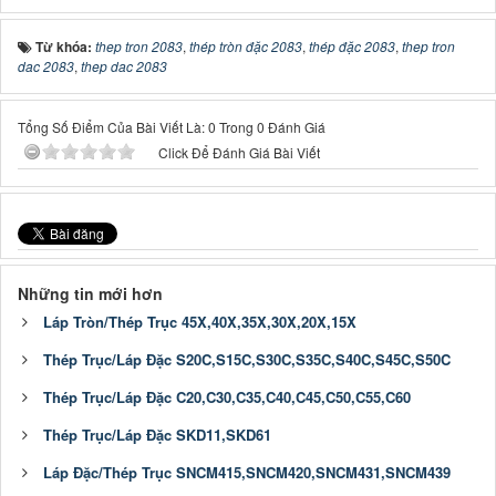
Từ khóa:
thep tron 2083
,
thép tròn đặc 2083
,
thép đặc 2083
,
thep tron
dac 2083
,
thep dac 2083
Tổng Số Điểm Của Bài Viết Là: 0 Trong 0 Đánh Giá
Click Để Đánh Giá Bài Viết
Những tin mới hơn
Láp Tròn/Thép Trục 45X,40X,35X,30X,20X,15X
Thép Trục/Láp Đặc S20C,S15C,S30C,S35C,S40C,S45C,S50C
Thép Trục/Láp Đặc C20,C30,C35,C40,C45,C50,C55,C60
Thép Trục/Láp Đặc SKD11,SKD61
Láp Đặc/Thép Trục SNCM415,SNCM420,SNCM431,SNCM439