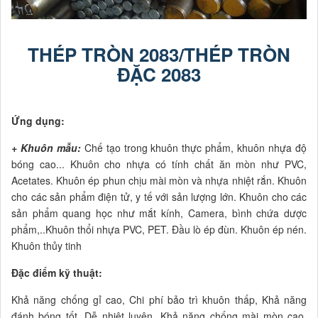
THÉP TRÒN 2083/THÉP TRÒN
ĐẶC 2083
Ứng dụng:
+ Khuôn mẫu:
Chế tạo trong khuôn thực phẩm, khuôn nhựa độ
bóng cao... Khuôn cho nhựa có tính chất ăn mòn như PVC,
Acetates. Khuôn ép phun chịu mài mòn và nhựa nhiệt rắn. Khuôn
cho các sản phẩm điện tử, y tế với sản lượng lớn. Khuôn cho các
sản phẩm quang học như mắt kính, Camera, bình chứa dược
phẩm,..Khuôn thổi nhựa PVC, PET. Đầu lò ép đùn. Khuôn ép nén.
Khuôn thủy tinh
Đặc điểm kỹ thuật:
Khả năng chống gỉ cao, Chi phí bảo trì khuôn thấp, Khả năng
đánh bóng tốt, Dễ nhiệt luyện, Khả năng chống mài mòn cao,