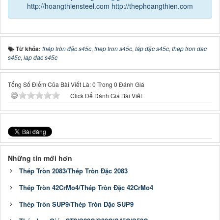
http://hoangthiensteel.com
http://thephoangthien.com
Từ khóa:
thép tròn đặc s45c
,
thep tron s45c
,
láp đặc s45c
,
thep tron dac
s45c
,
lap dac s45c
Tổng Số Điểm Của Bài Viết Là: 0 Trong 0 Đánh Giá
Click Để Đánh Giá Bài Viết
Những tin mới hơn
Thép Tròn 2083/Thép Tròn Đặc 2083
Thép Tròn 42CrMo4/Thép Tròn Đặc 42CrMo4
Thép Tròn SUP9/Thép Tròn Đặc SUP9