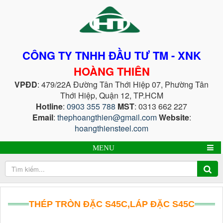
CÔNG TY TNHH ĐẦU TƯ TM - XNK
HOÀNG THIÊN
VPĐD
: 479/22A Đường Tân Thới Hiệp 07, Phường Tân
Thới Hiệp, Quận 12, TP.HCM
Hotline
:
0903 355 788
MST
: 0313 662 227
Email
:
thephoangthien@gmail.com
Website
:
hoangthiensteel.com
MENU
THÉP TRÒN ĐẶC S45C,LÁP ĐẶC S45C