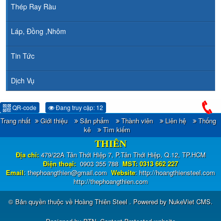
Thép Ray Ràu
Láp, Đồng ,Nhôm
Tin Tức
Dịch Vụ
QR-code
Đang truy cập: 12
Trang nhất
Giới thiệu
Sản phẩm
Thành viên
Liên hệ
Thống
CÔNG TY TNHH ĐẦU TƯ TM - XNK HOÀNG
kê
Tìm kiếm
THIÊN
Địa chỉ:
479/22A Tân Thới Hiệp 7, P.Tân Thới Hiệp, Q.12, TP.HCM
Điện thoại:
0903 355 788
MST: 0313 662 227
Email
:
thephoangthien@gmail.com
Website
:
http://hoangthiensteel.com
http://thephoangthien.com
© Bản quyền thuộc về
Hoàng Thiên Steel
. Powered by
NukeViet CMS
.