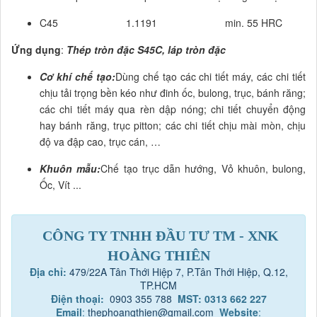
C45 1.1191 min. 55 HRC
Ứng dụng
:
Thép tròn đặc S45C, láp tròn đặc
Cơ khí chế tạo:
Dùng chế tạo các chi tiết máy, các chi tiết
chịu tải trọng bền kéo như đinh ốc, bulong, trục, bánh răng;
các chi tiết máy qua rèn dập nóng; chi tiết chuyển động
hay bánh răng, trục pitton; các chi tiết chịu mài mòn, chịu
độ va đập cao, trục cán, …
Khuôn mẫu:
Chế tạo trục dẫn hướng, Vỏ khuôn, bulong,
Ốc, Vít ...
CÔNG TY TNHH ĐẦU TƯ TM - XNK
HOÀNG THIÊN
Địa chỉ:
479/22A Tân Thới Hiệp 7, P.Tân Thới Hiệp, Q.12,
TP.HCM
Điện thoại:
0903 355 788
MST: 0313 662 227
Email
:
thephoangthien@gmail.com
Website
: