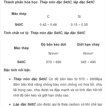
Thành phần hóa học
:
Thép tròn đặc S45C, láp đặc S45C
Th
Mác thép
C
Si
S45C
0.42 ~ 0.48
0.15 ~ 0.35
Tính chất cơ lý:
Thép tròn đặc S45C, láp đặc S45C
Độ bền kéo đứt
Giới hạn chảy
Mác thép
N/mm²
N/mm²
S45C
570
~ 690
345 ~ 490
Đặc tính nổi bật:
Thép tròn đặc S45C
Có độ bền kéo từ 570 ~ 690Mpa
đảm bảo khả năng chống bào mòn chống oxi hóa tốt, chịu
tải trọng cao, chịu được va đập mạnh và có tính đàn hồi tốt
nhờ độ bền kéo và giới hạn chảy cao.
Láp đặc S45C
còn được gọi là thép cacbon cơ khí chế tạo