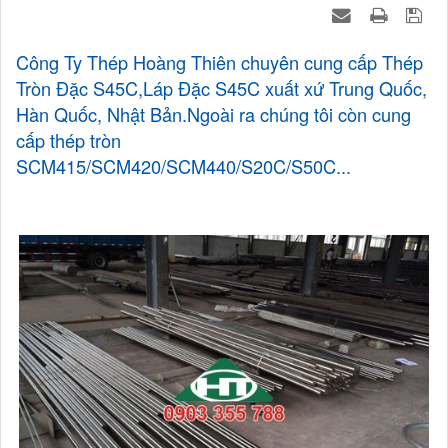
Công Ty Thép Hoàng Thiên chuyên cung cấp Thép
Tròn Đặc S45C,Láp Đặc S45C xuất xứ Trung Quốc,
Hàn Quốc, Nhật Bản.Ngoài ra chúng tôi còn cung
cấp thép tròn
SCM415/SCM420/SCM440/S20C/S50C...