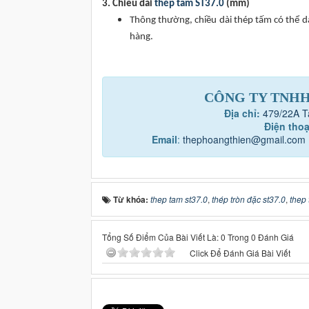
3. Chiều dài
thép tấm ST37.0
(mm)
Thông thường, chiều dài thép tấm có thể 
hàng.
CÔNG TY TNHH
Địa chỉ:
479/22A T
Điện thoạ
Email
:
thephoangthien@gmail.com
Từ khóa:
thep tam st37.0
,
thép tròn đặc st37.0
,
thep 
Tổng Số Điểm Của Bài Viết Là: 0 Trong 0 Đánh Giá
Click Để Đánh Giá Bài Viết