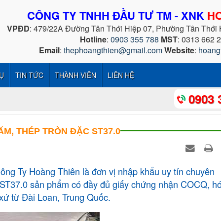
CÔNG TY TNHH ĐẦU TƯ TM - XNK
HO
VPĐD
: 479/22A Đường Tân Thới Hiệp 07, Phường Tân Thới
Hotline
:
0903 355 788
MST
: 0313 662 
Email
:
thephoangthien@gmail.com
Website
:
hoang
Ụ
TIN TỨC
THÀNH VIÊN
LIÊN HỆ
0903 
ẤM, THÉP TRÒN ĐẶC ST37.0
ng Ty Hoàng Thiên là đơn vị nhập khẩu uy tín chuyên
 ST37.0 sản phẩm có đầy đủ giấy chứng nhận COCQ, h
xứ từ Đài Loan, Trung Quốc.