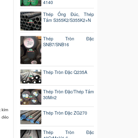
4140
Thép Ống Đúc, Thép
Tấm S355K2/S355K2+N
Thép Tròn Đặc
SNB7/SNB16
Thép Tròn Đặc Q235A
Thép Tròn Đặc/Thép Tấm
30Mn2
c kim
Thép Tròn Đặc ZG270
ộ dẻo
Thép Tròn Đặc