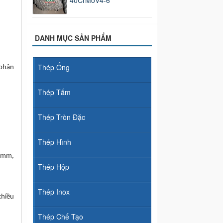
40CrMoV4-6
DANH MỤC SẢN PHẨM
Thép Ống
 phận
Thép Tấm
Thép Tròn Đặc
Thép Hình
0mm,
Thép Hộp
Thép Inox
chiều
Thép Chế Tạo