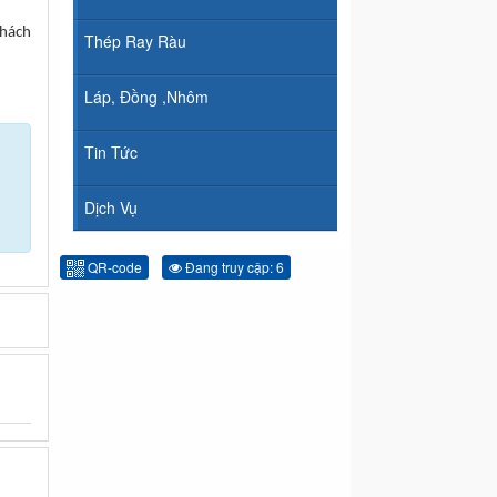
khách
Thép Ray Ràu
Láp, Đồng ,Nhôm
Tin Tức
Dịch Vụ
QR-code
Đang truy cập: 6