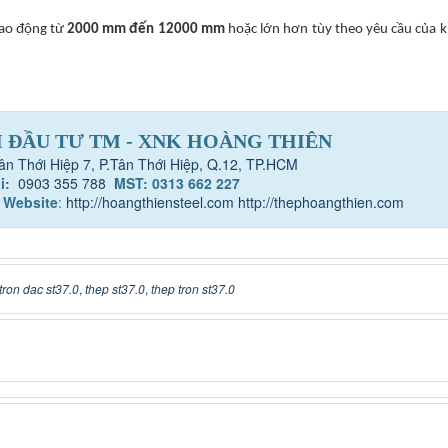
dao động từ
2000 mm đến 12000 mm
hoặc lớn hơn tùy theo yêu cầu của 
 ĐẦU TƯ TM - XNK HOÀNG THIÊN
ân Thới Hiệp 7, P.Tân Thới Hiệp, Q.12, TP.HCM
i:
0903 355 788
MST: 0313 662 227
Website
:
http://hoangthiensteel.com
http://thephoangthien.com
tron dac st37.0
,
thep st37.0
,
thep tron st37.0