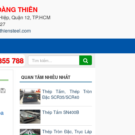
ÀNG THIÊN
 Hiệp, Quận 12, TP.HCM
227
thiensteel.com
355 788
QUAN TÂM NHIỀU NHẤT
Thép Tấm, Thép Tròn
Đặc SCR35/SCR40
óa
Thép Tấm SN400B
Thép Tròn Đặc, Trục Láp