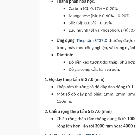
Thành phần hóa học
:
Carbon (C): 0.17% – 0.20%
Manganese (Mn): 0.60% – 0.90%
Silic (Si): 0.05% – 0.35%
Lưu huỳnh (S) và Phosphorus (P): 0.
Ứng dụng
:
Thép tấm ST37.0
thường được sử
trong máy móc công nghiệp, và trong ngàn
Đặc tính
:
Độ bền kéo tương đối thấp, phù hợp 
Dễ gia công, cắt, hàn và uốn.
1. Độ dày thép tấm ST37.0 (mm)
Thép tấm thường có độ dày dao động từ
1
Một số độ dày phổ biến: 1mm, 2mm,
150mm.
2. Chiều rộng thép tấm ST37.0 (mm)
Chiều rộng thép tấm thông dụng là từ
100
rộng lớn hơn, lên tới
3000 mm
hoặc
4000