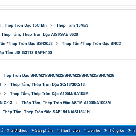
, Thép Tròn Đặc 15CrMn
Thép Tấm 15Mo3
Thép Tấm, Thép Tròn Đặc AISI/SAE 8620
Tấm/Thép Tròn Đặc SS420J2
Thép Tấm/Thép Tròn Đặc SNC2
ép Tấm JIS G3113 SAPH400
, Thép Tròn Đặc SNCM21/SNCM22/SNCM23/SNCM25/SNCM26
4
Thép Tấm, Thép Tròn Đặc 3Cr13/30Cr13
5
Thép Tấm, Thép Tròn Đặc A105M/SA105M
NiCr13
Thép Tấm, Thép Tròn Đặc ASTM A1008/A1008M
Thép Tấm, Thép Tròn Đặc SAE1541/AISI1541H
hất
Giới thiệu
Sản phẩm
Thành viên
Liên hệ
Thống kê
Tì