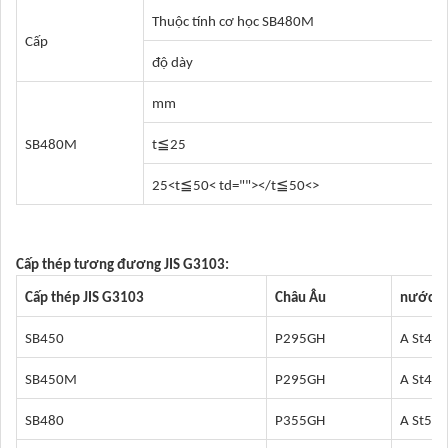
Thuộc tính cơ học SB480M
Cấp
độ dày
mm
≦
SB480M
t
25
≦
≦
25<t
50< td=""></t
50<>
Cấp thép tương đương JIS G3103:
Cấp thép JIS G3103
Châu Âu
nước Đ
SB450
P295GH
A St45,
SB450M
P295GH
A St45,
SB480
P355GH
A St52,