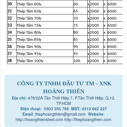
30
Thép Tấm 60ly
60
x
2000
x
6000
31
Thép Tấm 65ly
65
x
2000
x
6000
32
Thép Tấm 70ly
70
x
2000
x
6000
33
Thép Tấm 75ly
75
x
2000
x
6000
34
Thép Tấm 80ly
80
x
2000
x
6000
35
Thép Tấm 85ly
85
x
2000
x
6000
36
Thép Tấm 90ly
90
x
2000
x
6000
37
Thép Tấm 95ly
95
x
2000
x
6000
38
Thép Tấm 100ly
100
x
2000
x
6000
CÔNG TY TNHH ĐẦU TƯ TM - XNK
HOÀNG THIÊN
Địa chỉ:
479/22A Tân Thới Hiệp 7, P.Tân Thới Hiệp, Q.12,
TP.HCM
Điện thoại:
0903 355 788
MST: 0313 662 227
Email
:
thephoangthien@gmail.com
Website
:
http://hoangthiensteel.com
http://thephoangthien.com