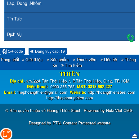
Láp, Đồng ,Nhôm
Tin Tức
Dịch Vụ
QR-code
Đang truy cập: 19
Trang nhất
Giới thiệu
Sản phẩm
Thành viên
Liên hệ
Thống
CÔNG TY TNHH ĐẦU TƯ TM - XNK HOÀNG
kê
Tìm kiếm
THIÊN
Địa chỉ:
479/22A Tân Thới Hiệp 7, P.Tân Thới Hiệp, Q.12, TP.HCM
Điện thoại:
0903 355 788
MST: 0313 662 227
Email
:
thephoangthien@gmail.com
Website
:
http://hoangthiensteel.com
http://thephoangthien.com
© Bản quyền thuộc về
Hoàng Thiên Steel
. Powered by
NukeViet CMS
.
Designed by
PTN
.
Content Protected website