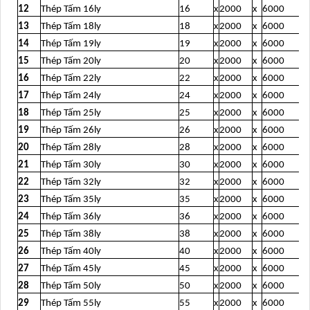
12
Thép Tấm 16ly
16
x
2000
x
6000
13
Thép Tấm 18ly
18
x
2000
x
6000
14
Thép Tấm 19ly
19
x
2000
x
6000
15
Thép Tấm 20ly
20
x
2000
x
6000
16
Thép Tấm 22ly
22
x
2000
x
6000
17
Thép Tấm 24ly
24
x
2000
x
6000
18
Thép Tấm 25ly
25
x
2000
x
6000
19
Thép Tấm 26ly
26
x
2000
x
6000
20
Thép Tấm 28ly
28
x
2000
x
6000
21
Thép Tấm 30ly
30
x
2000
x
6000
22
Thép Tấm 32ly
32
x
2000
x
6000
23
Thép Tấm 35ly
35
x
2000
x
6000
24
Thép Tấm 36ly
36
x
2000
x
6000
25
Thép Tấm 38ly
38
x
2000
x
6000
26
Thép Tấm 40ly
40
x
2000
x
6000
27
Thép Tấm 45ly
45
x
2000
x
6000
28
Thép Tấm 50ly
50
x
2000
x
6000
29
Thép Tấm 55ly
55
x
2000
x
6000