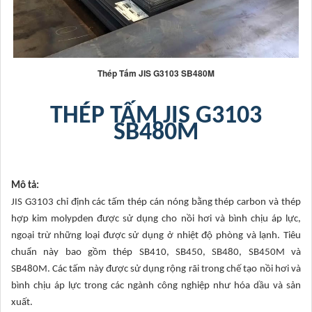
Thép Tấm JIS G3103 SB480M
THÉP TẤM JIS G3103
SB480M
Mô tả:
JIS G3103 chỉ định các tấm thép cán nóng bằng thép carbon và thép
hợp kim molypden được sử dụng cho nồi hơi và bình chịu áp lực,
ngoại trừ những loại được sử dụng ở nhiệt độ phòng và lạnh. Tiêu
chuẩn này bao gồm thép SB410, SB450, SB480, SB450M và
SB480M. Các tấm này được sử dụng rộng rãi trong chế tạo nồi hơi và
bình chịu áp lực trong các ngành công nghiệp như hóa dầu và sản
xuất.