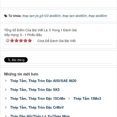
Từ khóa:
thep tam jis g3103 sb480m
,
thep tam sb480m
,
thep sb480m
Tổng Số Điểm Của Bài Viết Là: 5 Trong 1 Đánh Giá
Xếp Hạng:
5
-
1
Phiếu Bầu
Click Để Đánh Giá Bài Viết
Những tin mới hơn
Thép Tấm, Thép Tròn Đặc AISI/SAE 8620
Thép Tấm, Thép Tròn Đặc SK5
Thép Tấm, Thép Tròn Đặc 15CrMn
Thép Tấm 15Mo3
Thép Tấm, Thép Tròn Đặc CrMoV
Thép Đàn Hồi/Thép Lò Xo/Thép Nhíp