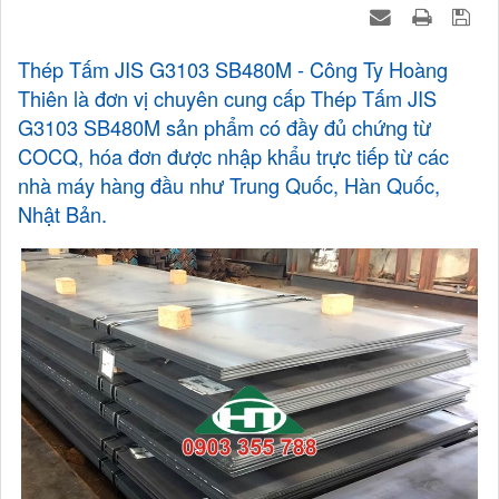
Thép Tấm JIS G3103 SB480M - Công Ty Hoàng
Thiên là đơn vị chuyên cung cấp Thép Tấm JIS
G3103 SB480M sản phẩm có đầy đủ chứng từ
COCQ, hóa đơn được nhập khẩu trực tiếp từ các
nhà máy hàng đầu như Trung Quốc, Hàn Quốc,
Nhật Bản.