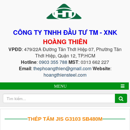
CÔNG TY TNHH ĐẦU TƯ TM - XNK
HOÀNG THIÊN
VPĐD
: 479/22A Đường Tân Thới Hiệp 07, Phường Tân
Thới Hiệp, Quận 12, TP.HCM
Hotline
:
0903 355 788
MST
: 0313 662 227
Email
:
thephoangthien@gmail.com
Website
:
hoangthiensteel.com
MENU
THÉP TẤM JIS G3103 SB480M