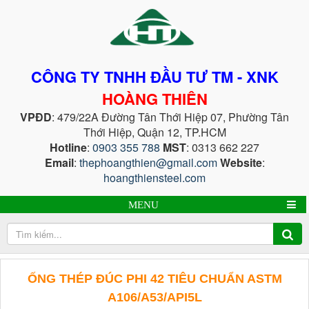
CÔNG TY TNHH ĐẦU TƯ TM - XNK
HOÀNG THIÊN
VPĐD
: 479/22A Đường Tân Thới Hiệp 07, Phường Tân
Thới Hiệp, Quận 12, TP.HCM
Hotline
:
0903 355 788
MST
: 0313 662 227
Email
:
thephoangthien@gmail.com
Website
:
hoangthiensteel.com
MENU
ỐNG THÉP ĐÚC PHI 42 TIÊU CHUẨN ASTM
A106/A53/API5L