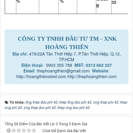
%
%
35
6
B
CÔNG TY TNHH ĐẦU TƯ TM - XNK
HOÀNG THIÊN
Địa chỉ:
479/22A Tân Thới Hiệp 7, P.Tân Thới Hiệp, Q.12,
TP.HCM
Điện thoại:
0903 355 788
MST: 0313 662 227
Email
:
thephoangthien@gmail.com
Website
:
http://hoangthiensteel.com
http://thephoangthien.com
Từ khóa:
ống thép đúc phi 42
,
thép ống đúc phi 42
,
ong thep phi 42
,
thep
ong phi 42
,
ong thep duc phi 42
,
thep ong duc phi 42
Tổng Số Điểm Của Bài Viết Là: 0 Trong 0 Đánh Giá
Click Để Đánh Giá Bài Viết