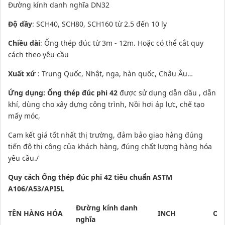
Đường kính danh nghĩa DN32
Độ dầy
: SCH40, SCH80, SCH160 từ 2.5 đến 10 ly
Chiều dài
: Ống thép đúc từ 3m - 12m. Hoặc có thể cắt quy
cách theo yêu cầu
Xuất xứ
: Trung Quốc, Nhật, nga, hàn quốc, Châu Âu…
Ứng dụng:
Ố
ng thép đúc phi 42
được sử dụng dẫn dầu , dẫn
khí, dùng cho xây dựng công trình, Nồi hơi áp lực, chế tạo
mấy móc,
Cam kết giá tốt nhất thị trường, đảm bảo giao hàng đúng
tiến độ thi công của khách hàng, đúng chất lượng hàng hóa
yêu cầu./
Quy cách
Ố
ng thép đúc
phi 42 tiêu chuẩn ASTM
A106/A53/API5L
Đường kính danh
TÊN HÀNG HÓA
INCH
OD
nghĩa