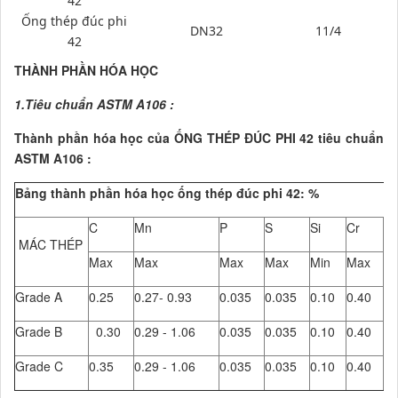
42
Ống thép đúc phi
DN32
11/4
42
THÀNH PHẦN HÓA HỌC
1.Tiêu chuẩn ASTM A106 :
Thành phần hóa học của ỐNG THÉP ĐÚC PHI 42 tiêu chuẩn
ASTM A106 :
Bảng thành phần hóa học ống thép đúc phi 42: %
C
Mn
P
S
Si
Cr
C
MÁC THÉP
Max
Max
Max
Max
Min
Max
M
Grade A
0.25
0.27- 0.93
0.035
0.035
0.10
0.40
0.
Grade B
0.30
0.29 - 1.06
0.035
0.035
0.10
0.40
0.
Grade C
0.35
0.29 - 1.06
0.035
0.035
0.10
0.40
0.