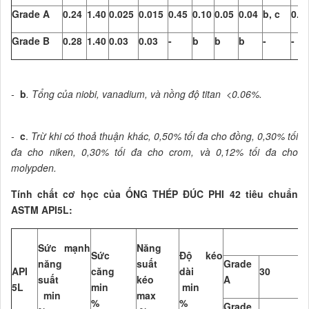
Grade A
0.24
1.40
0.025
0.015
0.45
0.10
0.05
0.04
b, c
0.0
Grade B
0.28
1.40
0.03
0.03
-
b
b
b
-
-
-
b
. Tổng của niobi, vanadium, và nồng độ titan <0.06%.
-
c
.
Trừ khi có thoả thuận khác, 0,50% tối đa cho đồng, 0,30% tối
đa cho niken, 0,30% tối đa cho crom, và 0,12% tối đa cho
molypden.
Tính chất cơ học của ỐNG THÉP ĐÚC PHI 42 tiêu chuẩn
ASTM API5L:
Sức mạnh
Năng
Sức
Độ kéo
năng
suất
Grade
API
căng
dài
30
4
suất
kéo
A
5L
min
min
min
max
%
%
Grade