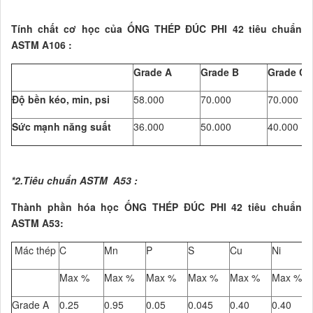
Tính chất cơ học của ỐNG THÉP ĐÚC PHI 42 tiêu chuẩn
ASTM A106 :
Grade A
Grade B
Grade C
Độ bền kéo, min, psi
58.000
70.000
70.000
Sức mạnh năng suất
36.000
50.000
40.000
*2.Tiêu chuẩn ASTM A53 :
Thành phần hóa học ỐNG THÉP ĐÚC PHI 42 tiêu chuẩn
ASTM A53:
Mác thép
C
Mn
P
S
Cu
Ni
Max %
Max %
Max %
Max %
Max %
Max %
Grade A
0.25
0.95
0.05
0.045
0.40
0.40