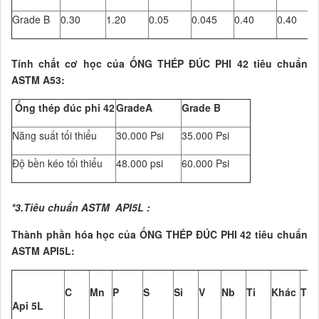
Grade B
0.30
1.20
0.05
0.045
0.40
0.40
Tính chất cơ học của ỐNG THÉP ĐÚC PHI 42 tiêu chuẩn
ASTM A53:
Ống thép đúc phi 42
GradeA
Grade B
Năng suất tối thiểu
30.000 Psi
35.000 Psi
Độ bền kéo tối thiểu
48.000 psi
60.000 Psi
*3.Tiêu chuẩn ASTM API5L :
Thành phần hóa học của ỐNG THÉP ĐÚC PHI 42 tiêu chuẩn
ASTM API5L:
C
Mn
P
S
Si
V
Nb
Ti
Khác
Ti
Api 5L