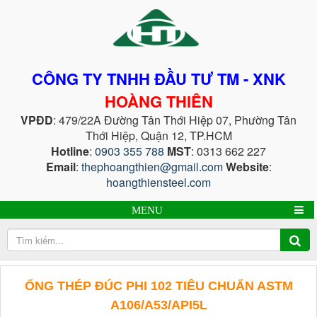
CÔNG TY TNHH ĐẦU TƯ TM - XNK
HOÀNG THIÊN
VPĐD
: 479/22A Đường Tân Thới Hiệp 07, Phường Tân
Thới Hiệp, Quận 12, TP.HCM
Hotline
:
0903 355 788
MST
: 0313 662 227
Email
:
thephoangthien@gmail.com
Website
:
hoangthiensteel.com
MENU
ỐNG THÉP ĐÚC PHI 102 TIÊU CHUẨN ASTM
A106/A53/API5L