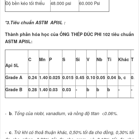
Độ bền kéo tối thiểu
48.000 psi
60.000 Psi
*3.Tiêu chuẩn ASTM API5L :
Thành phần hóa học của ỐNG THÉP ĐÚC PHI 102 tiêu chuẩn
ASTM API5L:
C
Mn
P
S
Si
V
Nb
Ti
Khác
Ti
Api 5L
Grade A
0.24
1.40
0.025
0.015
0.45
0.10
0.05
0.04
b, c
0.0
Grade B
0.28
1.40
0.03
0.03
-
b
b
b
-
-
-
b
. Tổng của niobi, vanadium, và nồng độ titan <0.06%.
-
c
.
Trừ khi có thoả thuận khác, 0,50% tối đa cho đồng, 0,30% tối