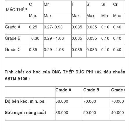
C
Mn
P
S
Si
Cr
C
MÁC THÉP
Max
Max
Max
Max
Min
Max
M
Grade A
0.25
0.27- 0.93
0.035
0.035
0.10
0.40
0.
Grade B
0.30
0.29 - 1.06
0.035
0.035
0.10
0.40
0.
Grade C
0.35
0.29 - 1.06
0.035
0.035
0.10
0.40
0.
Tính chất cơ học của ỐNG THÉP ĐÚC PHI 102 tiêu chuẩn
ASTM A106 :
Grade A
Grade B
Grade C
Độ bền kéo, min, psi
58.000
70.000
70.000
Sức mạnh năng suất
36.000
50.000
40.000