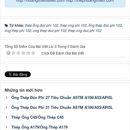
http://hoangthiensteel.com
http://thephoangthien.com
Từ khóa:
thép ống đúc phi 102
,
thep ong phi 102
,
ống thép đúc phi 102
,
ong thep phi 102
,
ong thep duc phi 102
,
thep ong duc phi 102
Tổng Số Điểm Của Bài Viết Là: 0 Trong 0 Đánh Giá
Click Để Đánh Giá Bài Viết
Những tin mới hơn
Ống Thép Đúc Phi 27 Tiêu Chuẩn ASTM A106/A53/API5L
Ống Thép Đúc Phi 21 Tiêu Chuẩn ASTM A106/A53/API5L
Thép Ống C45/Ống Thép C45
Thép Ống A179/Ống Thép A179