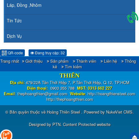
Láp, Đồng ,Nhôm
Tin Tức
Dịch Vụ
QR-code
Đang truy cập: 32
Trang nhất
Giới thiệu
Sản phẩm
Thành viên
Liên hệ
Thống
CÔNG TY TNHH ĐẦU TƯ TM - XNK HOÀNG
kê
Tìm kiếm
THIÊN
Địa chỉ:
479/22A Tân Thới Hiệp 7, P.Tân Thới Hiệp, Q.12, TP.HCM
Điện thoại:
0903 355 788
MST: 0313 662 227
Email
:
thephoangthien@gmail.com
Website
:
http://hoangthiensteel.com
http://thephoangthien.com
© Bản quyền thuộc về
Hoàng Thiên Steel
. Powered by
NukeViet CMS
.
Designed by
PTN
.
Content Protected website