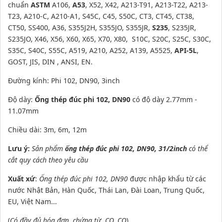
chuẩn
ASTM
A106,
A53
, X52, X42, A213-T91, A213-T22, A213-
T23, A210-C, A210-A1,
S45C, C45, S50C, CT3, CT45, CT38,
CT50, SS400, A36,
S355J2H, S355JO, S355JR,
S235
, S235JR,
S235JO,
X46, X56, X60, X65, X70, X80, S10C, S20C, S25C, S30C,
S35C, S40C,
S55C, A519, A210, A252, A139, A5525,
API-5L
,
GOST, JIS, DIN , ANSI, EN.
Đường kính: Phi 102, DN90, 3inch
Độ dày:
Ống thép đúc phi 102, DN90
có độ dày 2.77mm -
11.07mm
Chiều dài: 3m, 6m, 12m
Lưu ý:
Sản phẩm
ống thép đúc phi 102, DN90, 31/2inch
có thể
cắt quy cách theo yêu cầu
Xuất xứ
:
Ống thép đúc phi 102, DN90
được nhập khẩu từ các
nước Nhật Bản, Hàn Quốc, Thái Lan, Đài Loan, Trung Quốc,
EU, Việt Nam...
(
Có đầy đủ hóa đơn, chứng từ, CO, CQ
)