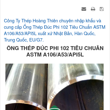
Công Ty Thép Hoàng Thiên chuyên nhập khẩu và
cung cấp Ống Thép Đúc Phi 102 Tiêu Chuẩn ASTM
A106/A53/API5L xuất xứ Nhật Bản, Hàn Quốc,
Trung Quốc, EU/G7.
ỐNG THÉP ĐÚC PHI 102 TIÊU CHUẨN
ASTM A106/A53/API5L