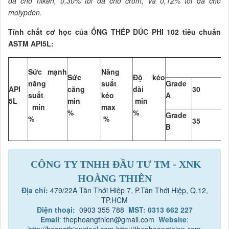
đa cho niken, 0,30% tối đa cho crom, và 0,12% tối đa cho
molypden.
Tính chất cơ học của ỐNG THÉP ĐÚC PHI 102 tiêu chuẩn
ASTM API5L:
Sức mạnh
Năng
Sức
Độ kéo
năng
suất
Grade
API
căng
dài
30
4
suất
kéo
A
5L
min
min
min
max
%
%
Grade
%
%
35
6
B
CÔNG TY TNHH ĐẦU TƯ TM - XNK
HOÀNG THIÊN
Địa chỉ:
479/22A Tân Thới Hiệp 7, P.Tân Thới Hiệp, Q.12,
TP.HCM
Điện thoại:
0903 355 788
MST: 0313 662 227
Email
:
thephoangthien@gmail.com
Website
: