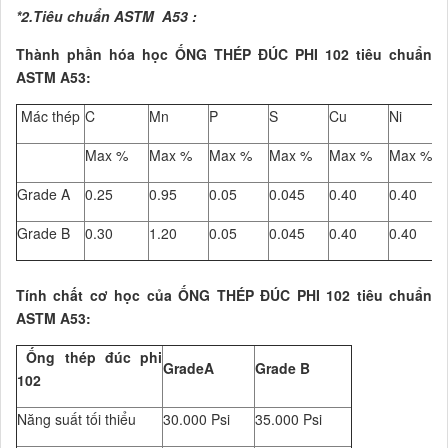
*2.Tiêu chuẩn ASTM A53 :
Thành phần hóa học ỐNG THÉP ĐÚC PHI 102 tiêu chuẩn
ASTM A53:
Mác thép
C
Mn
P
S
Cu
Ni
Max %
Max %
Max %
Max %
Max %
Max %
Grade A
0.25
0.95
0.05
0.045
0.40
0.40
Grade B
0.30
1.20
0.05
0.045
0.40
0.40
Tính chất cơ học của ỐNG THÉP ĐÚC PHI 102 tiêu chuẩn
ASTM A53:
Ống thép đúc phi
GradeA
Grade B
102
Năng suất tối thiểu
30.000 Psi
35.000 Psi