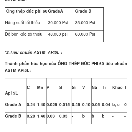
Ống thép đúc phi 60
GradeA
Grade B
Năng suất tối thiểu
30.000 Psi
35.000 Psi
Độ bền kéo tối thiểu
48.000 psi
60.000 Psi
*3.Tiêu chuẩn ASTM API5L :
Thành phần hóa học của ỐNG THÉP ĐÚC PHI 60 tiêu chuẩn
ASTM API5L:
C
Mn
P
S
Si
V
Nb
Ti
Khác
Ti
Api 5L
Grade A
0.24
1.40
0.025
0.015
0.45
0.10
0.05
0.04
b, c
0.0
Grade B
0.28
1.40
0.03
0.03
-
b
b
b
-
-