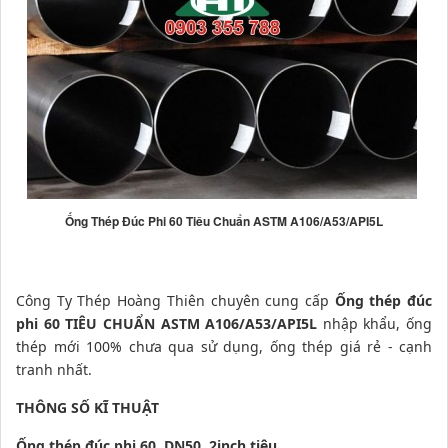
Ống Thép Đúc Phi 60 Tiêu Chuẩn ASTM A106/A53/API5L
Công Ty Thép Hoàng Thiên chuyên cung cấp
Ống thép đúc
phi 60 TIÊU CHUẨN ASTM A106/A53/API5L
nhập khẩu,
ống
thép mới 100%
chưa qua sử dụng,
ống thép giá rẻ
- cạnh
tranh nhất.
THÔNG SỐ KĨ THUẬT
Ống thép đúc phi 60, DN50, 2inch tiêu