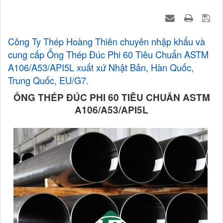
Công Ty Thép Hoàng Thiên chuyên nhập khẩu và
cung cấp Ống Thép Đúc Phi 60 Tiêu Chuẩn ASTM
A106/A53/API5L xuất xứ Nhật Bản, Hàn Quốc,
Trung Quốc, EU/G7.
ỐNG THÉP ĐÚC PHI 60 TIÊU CHUẨN ASTM
A106/A53/API5L