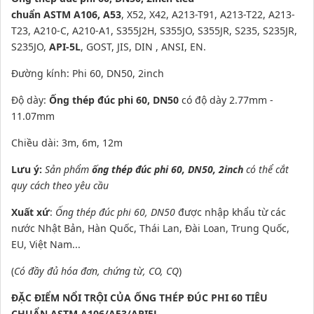
chuẩn
ASTM
A106,
A53
, X52, X42, A213-T91, A213-T22, A213-
T23, A210-C, A210-A1, S355J2H, S355JO, S355JR,
S235
, S235JR,
S235JO,
API-5L
, GOST, JIS, DIN , ANSI, EN.
Đường kính: Phi 60, DN50, 2inch
Độ dày:
Ống thép đúc phi 60, DN50
có độ dày 2.77mm -
11.07mm
Chiều dài: 3m, 6m, 12m
Lưu ý:
Sản phẩm
ống thép đúc phi 60, DN50, 2inch
có thể cắt
quy cách theo yêu cầu
Xuất xứ
:
Ống thép đúc phi 60, DN50
được nhập khẩu từ các
nước Nhật Bản, Hàn Quốc, Thái Lan, Đài Loan, Trung Quốc,
EU, Việt Nam...
(
Có đầy đủ hóa đơn, chứng từ, CO, CQ
)
ĐẶC ĐIỂM NỔI TRỘI CỦA
ỐNG THÉP ĐÚC PHI 60 TIÊU
CHUẨN ASTM A106/A53/API5L