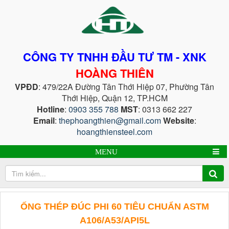
CÔNG TY TNHH ĐẦU TƯ TM - XNK
HOÀNG THIÊN
VPĐD
: 479/22A Đường Tân Thới Hiệp 07, Phường Tân
Thới Hiệp, Quận 12, TP.HCM
Hotline
:
0903 355 788
MST
: 0313 662 227
Email
:
thephoangthien@gmail.com
Website
:
hoangthiensteel.com
MENU
ỐNG THÉP ĐÚC PHI 60 TIÊU CHUẨN ASTM
A106/A53/API5L