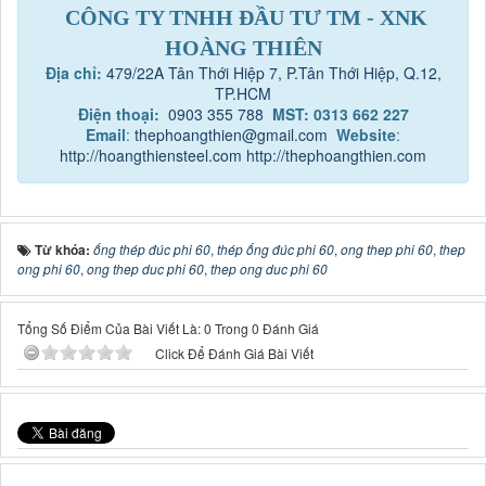
CÔNG TY TNHH ĐẦU TƯ TM - XNK
HOÀNG THIÊN
Địa chỉ:
479/22A Tân Thới Hiệp 7, P.Tân Thới Hiệp, Q.12,
TP.HCM
Điện thoại:
0903 355 788
MST: 0313 662 227
Email
:
thephoangthien@gmail.com
Website
:
http://hoangthiensteel.com
http://thephoangthien.com
Từ khóa:
ống thép đúc phi 60
,
thép ống đúc phi 60
,
ong thep phi 60
,
thep
ong phi 60
,
ong thep duc phi 60
,
thep ong duc phi 60
Tổng Số Điểm Của Bài Viết Là: 0 Trong 0 Đánh Giá
Click Để Đánh Giá Bài Viết