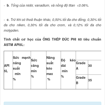
-
b
. Tổng của niobi, vanadium, và nồng độ titan <0.06%.
-
c
.
Trừ khi có thoả thuận khác, 0,50% tối đa cho đồng, 0,30% tối
đa cho niken, 0,30% tối đa cho crom, và 0,12% tối đa cho
molypden.
Tính chất cơ học của ỐNG THÉP ĐÚC PHI 60 tiêu chuẩn
ASTM API5L:
Sức mạnh
Năng
Sức
Độ kéo
năng
suất
Grade
API
căng
dài
30
4
suất
kéo
A
5L
min
min
min
max
%
%
Grade
%
%
35
6
B