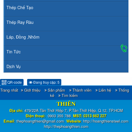
Thép Chế Tạo
Thép Ray Ràu
Láp, Đồng ,Nhôm
Tin Tức
Dịch Vụ
QR-code
Đang truy cập: 5
Trang nhất
Giới thiệu
Sản phẩm
Thành viên
Liên hệ
Thống
CÔNG TY TNHH ĐẦU TƯ TM - XNK HOÀNG
kê
Tìm kiếm
THIÊN
Địa chỉ:
479/22A Tân Thới Hiệp 7, P.Tân Thới Hiệp, Q.12, TP.HCM
Điện thoại:
0903 355 788
MST: 0313 662 227
Email
:
thephoangthien@gmail.com
Website
:
http://hoangthiensteel.com
http://thephoangthien.com