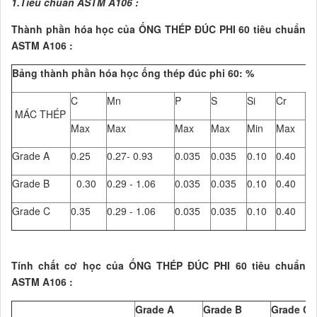
1.Tiêu chuẩn ASTM A106 :
Thành phần hóa học của ỐNG THÉP ĐÚC PHI 60 tiêu chuẩn
ASTM A106 :
Bảng thành phần hóa học ống thép đúc phi 60: %
C
Mn
P
S
Si
Cr
C
MÁC THÉP
Max
Max
Max
Max
Min
Max
M
Grade A
0.25
0.27- 0.93
0.035
0.035
0.10
0.40
0.
Grade B
0.30
0.29 - 1.06
0.035
0.035
0.10
0.40
0.
Grade C
0.35
0.29 - 1.06
0.035
0.035
0.10
0.40
0.
Tính chất cơ học của ỐNG THÉP ĐÚC PHI 60 tiêu chuẩn
ASTM A106 :
Grade A
Grade B
Grade C