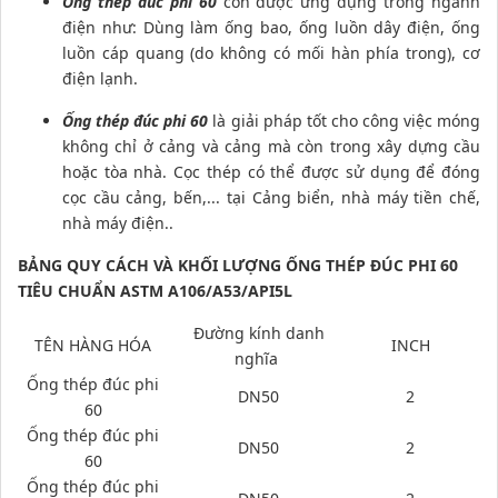
Ống thép đúc phi 60
còn được ứng dụng trong ngành
điện như: Dùng làm ống bao, ống luồn dây điện, ống
luồn cáp quang (do không có mối hàn phía trong), cơ
điện lạnh.
Ống thép đúc phi 60
là giải pháp tốt cho công việc móng
không chỉ ở cảng và cảng mà còn trong xây dựng cầu
hoặc tòa nhà. Cọc thép có thể được sử dụng để đóng
cọc cầu cảng, bến,... tại Cảng biển, nhà máy tiền chế,
nhà máy điện..
BẢNG QUY CÁCH VÀ KHỐI LƯỢNG ỐNG THÉP ĐÚC PHI 60
TIÊU CHUẨN ASTM A106/A53/API5L
Đường kính danh
TÊN HÀNG HÓA
INCH
nghĩa
Ống thép đúc phi
DN50
2
60
Ống thép đúc phi
DN50
2
60
Ống thép đúc phi