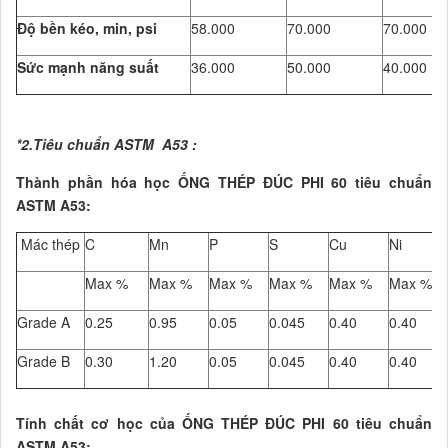
Độ bền kéo, min, psi
58.000
70.000
70.000
Sức mạnh năng suất
36.000
50.000
40.000
*2.Tiêu chuẩn ASTM A53 :
Thành phần hóa học ỐNG THÉP ĐÚC PHI 60 tiêu chuẩn
ASTM A53:
Mác thép
C
Mn
P
S
Cu
Ni
Max %
Max %
Max %
Max %
Max %
Max %
Grade A
0.25
0.95
0.05
0.045
0.40
0.40
Grade B
0.30
1.20
0.05
0.045
0.40
0.40
Tính chất cơ học của ỐNG THÉP ĐÚC PHI 60 tiêu chuẩn
ASTM A53: