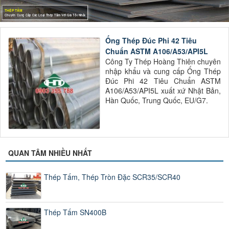
THÉP TẤM
Chuyên Cung Cấp Các Loại Thép Tấm Với Giá Tốt Nhất
Ống Thép Đúc Phi 42 Tiêu
Chuẩn ASTM A106/A53/API5L
Công Ty Thép Hoàng Thiên chuyên
nhập khẩu và cung cấp Ống Thép
Đúc Phi 42 Tiêu Chuẩn ASTM
A106/A53/API5L xuất xứ Nhật Bản,
Hàn Quốc, Trung Quốc, EU/G7.
QUAN TÂM NHIỀU NHẤT
Thép Tấm, Thép Tròn Đặc SCR35/SCR40
Thép Tấm SN400B