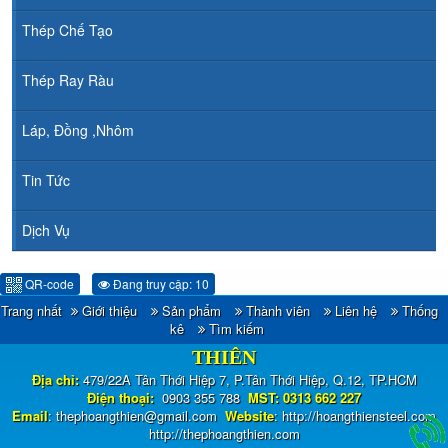
Thép Chế Tạo
Thép Ray Ràu
Láp, Đồng ,Nhôm
Tin Tức
Dịch Vụ
QR-code
Đang truy cập: 10
Trang nhất
Giới thiệu
Sản phẩm
Thành viên
Liên hệ
Thống
CÔNG TY TNHH ĐẦU TƯ TM - XNK HOÀNG
kê
Tìm kiếm
THIÊN
Địa chỉ:
479/22A Tân Thới Hiệp 7, P.Tân Thới Hiệp, Q.12, TP.HCM
Điện thoại:
0903 355 788
MST: 0313 662 227
Email
:
thephoangthien@gmail.com
Website
:
http://hoangthiensteel.com
http://thephoangthien.com