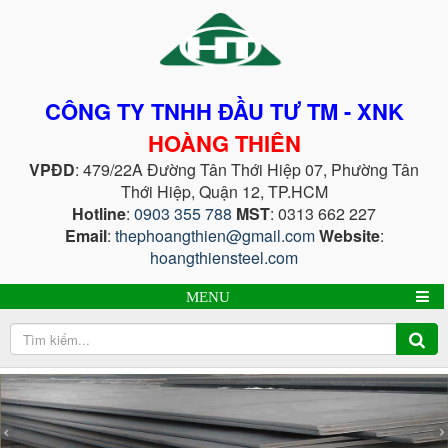
CÔNG TY TNHH ĐẦU TƯ TM - XNK
HOÀNG THIÊN
VPĐD
: 479/22A Đường Tân Thới Hiệp 07, Phường Tân
Thới Hiệp, Quận 12, TP.HCM
Hotline
:
0903 355 788
MST
: 0313 662 227
Email
:
thephoangthien@gmail.com
Website
:
hoangthiensteel.com
MENU