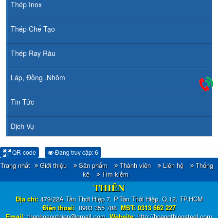
Thép Inox
Thép Chế Tạo
Thép Ray Ràu
Láp, Đồng ,Nhôm
Tin Tức
Dịch Vụ
QR-code
Đang truy cập: 6
Trang nhất
Giới thiệu
Sản phẩm
Thành viên
Liên hệ
Thống
CÔNG TY TNHH ĐẦU TƯ TM - XNK HOÀNG
kê
Tìm kiếm
THIÊN
Địa chỉ:
479/22A Tân Thới Hiệp 7, P.Tân Thới Hiệp, Q.12, TP.HCM
Điện thoại:
0903 355 788
MST: 0313 662 227
Email
:
thephoangthien@gmail.com
Website
:
http://hoangthiensteel.com