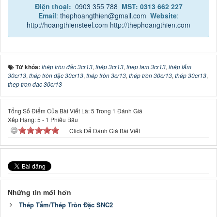
Điện thoại:
0903 355 788
MST: 0313 662 227
Email
:
thephoangthien@gmail.com
Website
:
http://hoangthiensteel.com
http://thephoangthien.com
Từ khóa:
thép tròn đặc 3cr13
,
thép 3cr13
,
thep tam 3cr13
,
thép tấm
30cr13
,
thép tròn đặc 30cr13
,
thép tròn 3cr13
,
thép tròn 30cr13
,
thép 30cr13
,
thep tron dac 30cr13
Tổng Số Điểm Của Bài Viết Là: 5 Trong 1 Đánh Giá
Xếp Hạng:
5
-
1
Phiếu Bầu
Click Để Đánh Giá Bài Viết
Những tin mới hơn
Thép Tấm/Thép Tròn Đặc SNC2