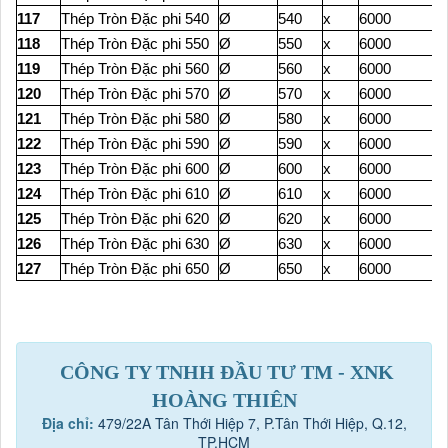
117
Thép Tròn Đặc phi 540
Ø
540
x
6000
118
Thép Tròn Đặc phi 550
Ø
550
x
6000
119
Thép Tròn Đặc phi 560
Ø
560
x
6000
120
Thép Tròn Đặc phi 570
Ø
570
x
6000
121
Thép Tròn Đặc phi 580
Ø
580
x
6000
122
Thép Tròn Đặc phi 590
Ø
590
x
6000
123
Thép Tròn Đặc phi 600
Ø
600
x
6000
124
Thép Tròn Đặc phi 610
Ø
610
x
6000
125
Thép Tròn Đặc phi 620
Ø
620
x
6000
126
Thép Tròn Đặc phi 630
Ø
630
x
6000
127
Thép Tròn Đặc phi 650
Ø
650
x
6000
CÔNG TY TNHH ĐẦU TƯ TM - XNK
HOÀNG THIÊN
Địa chỉ:
479/22A Tân Thới Hiệp 7, P.Tân Thới Hiệp, Q.12,
TP.HCM