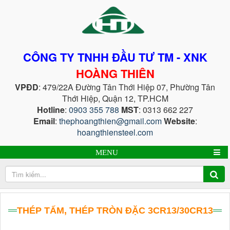
CÔNG TY TNHH ĐẦU TƯ TM - XNK
HOÀNG THIÊN
VPĐD
: 479/22A Đường Tân Thới Hiệp 07, Phường Tân
Thới Hiệp, Quận 12, TP.HCM
Hotline
:
0903 355 788
MST
: 0313 662 227
Email
:
thephoangthien@gmail.com
Website
:
hoangthiensteel.com
MENU
THÉP TẤM, THÉP TRÒN ĐẶC 3CR13/30CR13