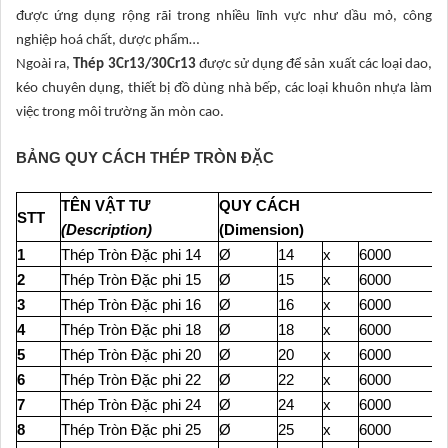
được ứng dụng rộng rãi trong nhiều lĩnh vực như dầu mỏ, công
nghiệp hoá chất, dược phẩm…
Ngoài ra,
Thép
3Cr13/30Cr13
được sử dụng để sản xuất các loại dao,
kéo chuyên dụng, thiết bị đồ dùng nhà bếp, các loại khuôn nhựa làm
việc trong môi trường ăn mòn cao.
BẢNG QUY CÁCH THÉP TRÒN ĐẶC
TÊN VẬT TƯ
QUY CÁCH
STT
(Description)
(Dimension)
1
Thép Tròn Đặc phi 14
Ø
14
x
6000
2
Thép Tròn Đặc phi 15
Ø
15
x
6000
3
Thép Tròn Đặc phi 16
Ø
16
x
6000
4
Thép Tròn Đặc phi 18
Ø
18
x
6000
5
Thép Tròn Đặc phi 20
Ø
20
x
6000
6
Thép Tròn Đặc phi 22
Ø
22
x
6000
7
Thép Tròn Đặc phi 24
Ø
24
x
6000
8
Thép Tròn Đặc phi 25
Ø
25
x
6000