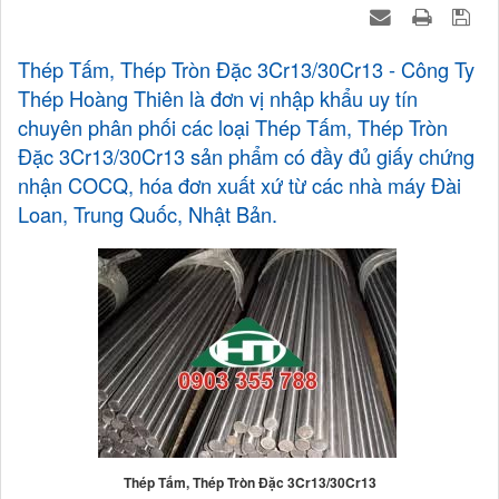
Thép Tấm, Thép Tròn Đặc 3Cr13/30Cr13 - Công Ty
Thép Hoàng Thiên là đơn vị nhập khẩu uy tín
chuyên phân phối các loại Thép Tấm, Thép Tròn
Đặc 3Cr13/30Cr13 sản phẩm có đầy đủ giấy chứng
nhận COCQ, hóa đơn xuất xứ từ các nhà máy Đài
Loan, Trung Quốc, Nhật Bản.
Thép Tấm, Thép Tròn Đặc 3Cr13/30Cr13