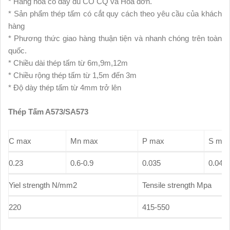
* Hàng hóa có đầy đủ CO CQ và Hóa đơn.
* Sản phẩm thép tấm có cắt quy cách theo yêu cầu của khách
hàng
* Phương thức giao hàng thuận tiện và nhanh chóng trên toàn
quốc.
* Chiều dài thép tấm từ 6m,9m,12m
* Chiều rộng thép tấm từ 1,5m đến 3m
* Độ dày thép tấm từ 4mm trở lên
Thép Tấm A573/SA573
C max
Mn max
P max
S ma
0.23
0.6-0.9
0.035
0.04
Yiel strength N/mm2
Tensile strength Mpa
220
415-550