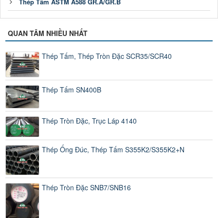
Thép Tấm ASTM A588 GR.A/GR.B
QUAN TÂM NHIỀU NHẤT
Thép Tấm, Thép Tròn Đặc SCR35/SCR40
Thép Tấm SN400B
Thép Tròn Đặc, Trục Láp 4140
Thép Ống Đúc, Thép Tấm S355K2/S355K2+N
Thép Tròn Đặc SNB7/SNB16