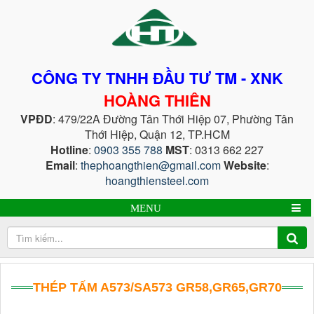
CÔNG TY TNHH ĐẦU TƯ TM - XNK
HOÀNG THIÊN
VPĐD
: 479/22A Đường Tân Thới Hiệp 07, Phường Tân
Thới Hiệp, Quận 12, TP.HCM
Hotline
:
0903 355 788
MST
: 0313 662 227
Email
:
thephoangthien@gmail.com
Website
:
hoangthiensteel.com
MENU
THÉP TẤM A573/SA573 GR58,GR65,GR70