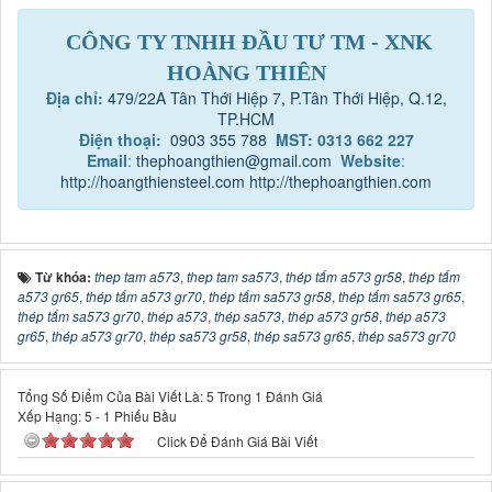
CÔNG TY TNHH ĐẦU TƯ TM - XNK
HOÀNG THIÊN
Địa chỉ:
479/22A Tân Thới Hiệp 7, P.Tân Thới Hiệp, Q.12,
TP.HCM
Điện thoại:
0903 355 788
MST: 0313 662 227
Email
:
thephoangthien@gmail.com
Website
:
http://hoangthiensteel.com
http://thephoangthien.com
Từ khóa:
thep tam a573
,
thep tam sa573
,
thép tấm a573 gr58
,
thép tấm
a573 gr65
,
thép tấm a573 gr70
,
thép tấm sa573 gr58
,
thép tấm sa573 gr65
,
thép tấm sa573 gr70
,
thép a573
,
thép sa573
,
thép a573 gr58
,
thép a573
gr65
,
thép a573 gr70
,
thép sa573 gr58
,
thép sa573 gr65
,
thép sa573 gr70
Tổng Số Điểm Của Bài Viết Là: 5 Trong 1 Đánh Giá
Xếp Hạng:
5
-
1
Phiếu Bầu
Click Để Đánh Giá Bài Viết