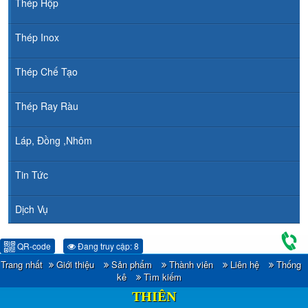
Thép Hộp
Thép Inox
Thép Chế Tạo
Thép Ray Ràu
Láp, Đồng ,Nhôm
Tin Tức
Dịch Vụ
QR-code
Đang truy cập: 8
Trang nhất
Giới thiệu
Sản phẩm
Thành viên
Liên hệ
Thống
CÔNG TY TNHH ĐẦU TƯ TM - XNK HOÀNG
kê
Tìm kiếm
THIÊN