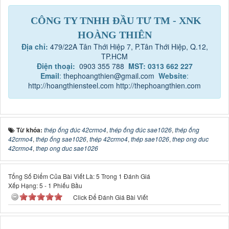
CÔNG TY TNHH ĐẦU TƯ TM - XNK
HOÀNG THIÊN
Địa chỉ:
479/22A Tân Thới Hiệp 7, P.Tân Thới Hiệp, Q.12,
TP.HCM
Điện thoại:
0903 355 788
MST: 0313 662 227
Email
:
thephoangthien@gmail.com
Website
:
http://hoangthiensteel.com
http://thephoangthien.com
Từ khóa:
thép ống đúc 42crmo4
,
thép ống đúc sae1026
,
thép ống
42crmo4
,
thép ống sae1026
,
thép 42crmo4
,
thép sae1026
,
thep ong duc
42crmo4
,
thep ong duc sae1026
Tổng Số Điểm Của Bài Viết Là: 5 Trong 1 Đánh Giá
Xếp Hạng:
5
-
1
Phiếu Bầu
Click Để Đánh Giá Bài Viết