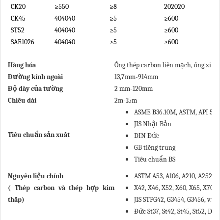
CK20
≥550
≥8
202020
≥
CK45
404040
≥5
≥600
2
ST52
404040
≥5
≥600
2
SAE1026
404040
≥5
≥600
≥
Hàng hóa
Ố
ng th
é
p carbon li
ề
n m
ạ
ch,
ố
ng xi l
Đ
ườ
ng k
í
nh ngo
à
i
13,7mm-914mm
Đ
ộ
d
à
y c
ủ
a t
ườ
ng
2 mm-120mm
Chi
ề
u d
à
i
2m-15m
ASME B36.10M, ASTM, API 5L, 
JIS Nh
ậ
t B
ả
n
Tiêu chu
ẩ
n s
ả
n xu
ấ
t
DIN Đ
ứ
c
GB ti
ế
ng trung
Tiêu chu
ẩ
n BS
Nguyên li
ệ
u ch
í
nh
ASTM A53, A106, A210, A252, A3
(
Thép carbon và thép h
ợ
p kim
X42, X46, X52, X60, X65, X70 v.
th
ấ
p)
JIS STPG42, G3454, G3456, v.v;
Đ
ứ
c St37, St42, St45, St52, D