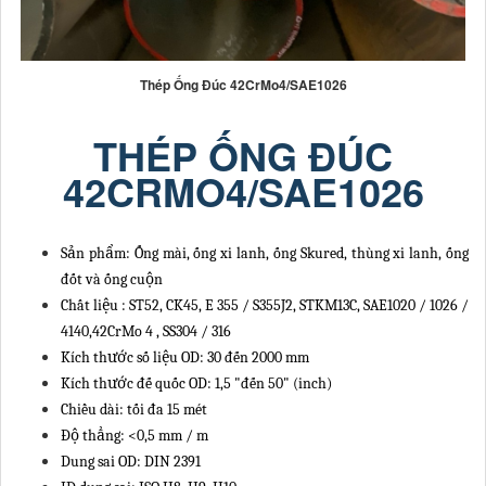
Thép Ống Đúc 42CrMo4/SAE1026
THÉP ỐNG ĐÚC
42CRMO4/SAE1026
Sản phẩm: Ống mài, ống xi lanh, ống Skured, thùng xi lanh, ống
đốt và ống cuộn
Chất liệu
: ST52, CK45,
E
355
/
S355J2, STKM13C, SAE1020 / 1026 /
4140,42CrMo
4
, SS304 / 316
Kích thước số liệu OD: 30
đ
ến 2000 mm
Kích thước
đ
ế quốc OD: 1,5 "
đ
ến 50" (inch)
Chiều d
à
i: tối
đ
a 15 m
é
t
Độ thẳng: <0,5 mm / m
Dung sai OD: DIN 2391