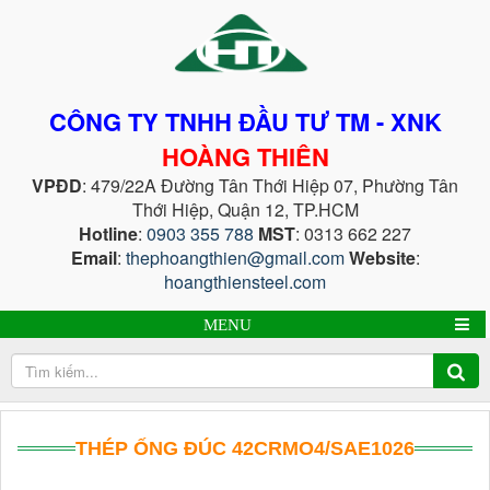
CÔNG TY TNHH ĐẦU TƯ TM - XNK
HOÀNG THIÊN
VPĐD
: 479/22A Đường Tân Thới Hiệp 07, Phường Tân
Thới Hiệp, Quận 12, TP.HCM
Hotline
:
0903 355 788
MST
: 0313 662 227
Email
:
thephoangthien@gmail.com
Website
:
hoangthiensteel.com
MENU
THÉP ỐNG ĐÚC 42CRMO4/SAE1026