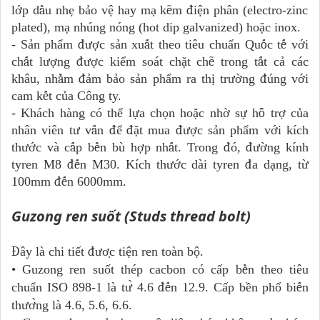
l
ớ
p d
ầ
u nh
ẹ
b
ả
o v
ệ
hay m
ạ
k
ẽ
m
đ
i
ệ
n phân (electro-zinc
plated), m
ạ
nhúng nóng (hot dip galvanized) ho
ặ
c inox.
- S
ả
n ph
ẩ
m
đượ
c s
ả
n xu
ấ
t theo ti
ê
u chu
ẩ
n Qu
ố
c t
ế
v
ớ
i
ch
ấ
t l
ượ
ng
đượ
c ki
ể
m so
á
t ch
ặ
t ch
ẽ
trong t
ấ
t c
ả
c
á
c
kh
â
u, nh
ằ
m
đả
m b
ả
o s
ả
n ph
ẩ
m ra th
ị
tr
ườ
ng
đ
ú
ng v
ớ
i
cam k
ế
t c
ủ
a C
ô
ng ty.
- Khách hàng có th
ể
l
ự
a ch
ọ
n ho
ặ
c nh
ờ
s
ự
h
ỗ
tr
ợ
c
ủ
a
nh
â
n vi
ê
n t
ư
v
ấ
n
để
đặ
t mua
đượ
c s
ả
n ph
ẩ
m v
ớ
i k
í
ch
th
ướ
c v
à
c
ấ
p b
ề
n b
ù
h
ợ
p nh
ấ
t. Trong
đ
ó
,
đườ
ng k
í
nh
tyren M8
đế
n M30. K
í
ch th
ướ
c d
à
i tyren
đ
a d
ạ
ng, t
ừ
100mm
đế
n 6000mm.
Guzong ren suốt (Studs thread bolt)
Đ
â
y là chi ti
ê
́t
đươ
̣c ti
ệ
n ren to
à
n b
ộ
.
• Guzong ren suốt thép cacbon có c
â
́p b
ề
n theo ti
ê
u
chu
ẩ
n ISO 898-1 l
à
t
ư
̀ 4.6
đế
n 12.9. C
â
́p b
ê
̀n ph
ổ
bi
ế
n
th
ươ
̀ng l
à
4.6, 5.6, 6.6.