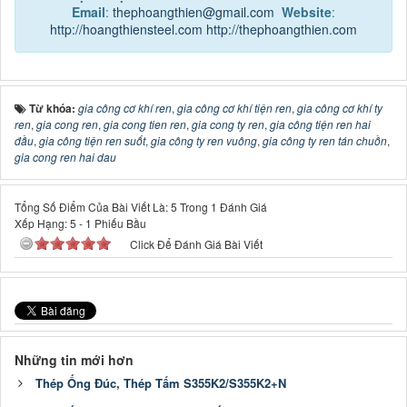
Email
:
thephoangthien@gmail.com
Website
:
http://hoangthiensteel.com
http://thephoangthien.com
Từ khóa:
gia công cơ khí ren
,
gia công cơ khí tiện ren
,
gia công cơ khí ty
ren
,
gia cong ren
,
gia cong tien ren
,
gia cong ty ren
,
gia công tiện ren hai
đầu
,
gia công tiện ren suốt
,
gia công ty ren vuông
,
gia công ty ren tán chuồn
,
gia cong ren hai dau
Tổng Số Điểm Của Bài Viết Là: 5 Trong 1 Đánh Giá
Xếp Hạng:
5
-
1
Phiếu Bầu
Click Để Đánh Giá Bài Viết
Những tin mới hơn
Thép Ống Đúc, Thép Tấm S355K2/S355K2+N