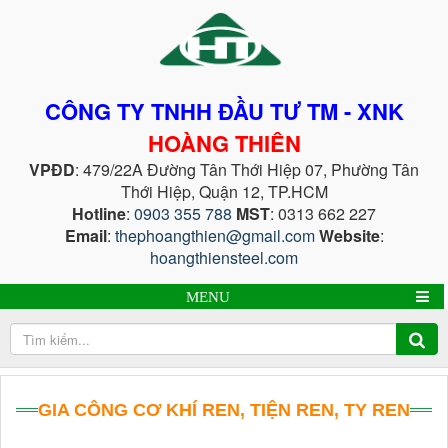
CÔNG TY TNHH ĐẦU TƯ TM - XNK
HOÀNG THIÊN
VPĐD
: 479/22A Đường Tân Thới Hiệp 07, Phường Tân
Thới Hiệp, Quận 12, TP.HCM
Hotline
:
0903 355 788
MST
: 0313 662 227
Email
:
thephoangthien@gmail.com
Website
:
hoangthiensteel.com
MENU
GIA CÔNG CƠ KHÍ REN, TIỆN REN, TY REN