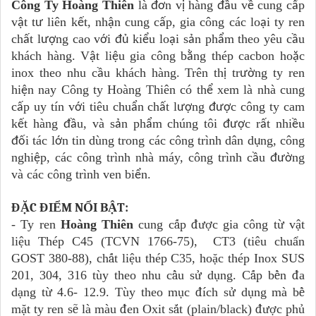
Công Ty Hoàng Thiên
là
n v
hàng
u v
cung c
p
đơ
ị
đầ
ề
ấ
v
t t
li
ê
n k
t, nh
n cung c
p, gia công các lo
i ty ren
ậ
ư
ế
ậ
ấ
ạ
ch
t l
ng cao v
i
ki
u lo
i s
n ph
m theo yêu c
u
ấ
ượ
ớ
đủ
ể
ạ
ả
ẩ
ầ
khách hàng. V
t li
u gia công b
ng thép cacbon ho
c
ậ
ệ
ằ
ặ
inox theo nhu c
u khách hàng. Trên th
tr
ng ty ren
ầ
ị
ườ
hi
n nay Công ty Hoàng Thiên có th
xem là nhà cung
ệ
ể
c
p uy tín v
i tiêu chu
n ch
t l
ng
c công ty cam
ấ
ớ
ẩ
ấ
ượ
đượ
k
t hàng
u, và s
n ph
m chúng tôi
c r
t nhi
u
ế
đầ
ả
ẩ
đượ
ấ
ề
i tác l
n tin dùng trong các công trình dân d
ng, công
đố
ớ
ụ
nghi
p, các công trình nhà máy, công trình c
u
ng
ệ
ầ
đườ
và các công trình ven bi
n.
ể
ĐẶC ĐIỂM NỔI BẬT:
- Ty ren
Hoàng Thiên
cung c
ấ
p
đượ
c gia công t
ừ
v
ậ
t
li
ệ
u Thép C45 (TCVN 1766-75), CT3 (tiêu chu
ẩ
n
GOST 380-88), ch
ấ
t li
ệ
u thép C35, ho
ặ
c thép Inox SUS
201, 304, 316 tùy theo nhu c
ầ
u s
ử
d
ụ
ng. C
ấ
p b
ề
n
đ
a
d
ạ
ng t
ừ
4.6- 12.9. Tùy theo m
ụ
c
đ
í
ch s
ử
d
ụ
ng mà b
ề
m
ặ
t ty ren s
ẽ
là màu
đ
en Oxit s
ắ
t (plain/black)
đượ
c ph
ủ