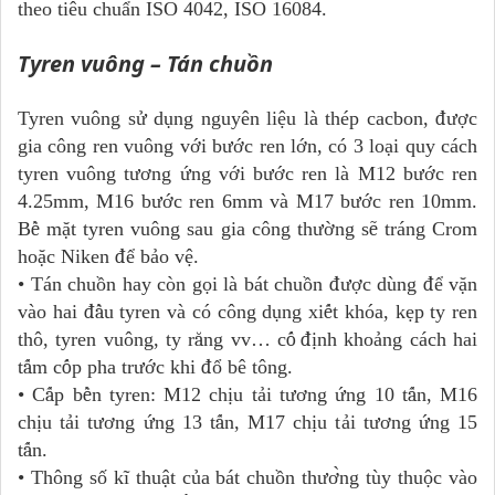
theo ti
ê
u chu
ẩ
n ISO 4042, ISO 16084.
Tyren vuông – Tán chuồn
Tyren vuông s
ử
d
ụ
ng nguy
ê
n li
ệ
u l
à
th
é
p cacbon,
đượ
c
gia c
ô
ng ren vu
ô
ng v
ớ
i b
ướ
c ren l
ớ
n, c
ó
3 lo
ạ
i quy c
á
ch
tyren vu
ô
ng t
ươ
ng
ứ
ng v
ớ
i b
ướ
c ren l
à
M12 b
ướ
c ren
4.25mm, M16 b
ướ
c ren 6mm v
à
M17 b
ướ
c ren 10mm.
B
ề
m
ặ
t tyren vu
ô
ng sau gia c
ô
ng th
ườ
ng s
ẽ
tr
á
ng Crom
ho
ặ
c Niken
để
b
ả
o v
ệ
.
• Tán chu
ô
̀n hay còn gọi là bát chu
ô
̀n
đượ
c d
ù
ng
để
v
ặ
n
v
à
o hai
đầ
u tyren v
à
c
ó
c
ô
ng d
ụ
ng xi
ế
t kh
ó
a, k
ẹ
p ty ren
th
ô
, tyren vu
ô
ng, ty r
ă
ng vv
…
c
ố
đị
nh kho
ả
ng c
á
ch hai
t
ấ
m c
ố
p pha tr
ướ
c khi
đổ
b
ê
t
ô
ng.
• C
ấ
p b
ề
n tyren: M12 ch
ị
u t
ả
i t
ươ
ng
ứ
ng 10 t
ấ
n, M16
ch
ị
u t
ả
i t
ươ
ng
ứ
ng 13 t
ấ
n, M17 ch
ị
u t
ả
i t
ươ
ng
ứ
ng 15
t
ấ
n.
• Thông số kĩ thu
â
̣t của bát chu
ô
̀n th
ươ
̀ng tùy thu
ô
̣c vào