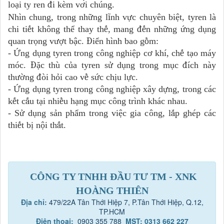
loại ty ren
đ
i kèm v
ơ
́i chúng.
Nhìn chung, trong nh
ữ
ng l
ĩ
nh v
ự
c chuyên bi
ệ
t, tyren là
chi ti
ế
t không th
ể
thay th
ế
, mang
đế
n nh
ữ
ng
ứ
ng d
ụ
ng
quan tr
ọ
ng v
ượ
t b
ậ
c.
Đ
i
ể
n hình bao g
ồ
m:
-
Ứ
ng d
ụ
ng tyren trong c
ô
ng nghi
ệ
p c
ơ
kh
í
, ch
ế
t
ạ
o m
á
y
m
ó
c.
Đặ
c th
ù
c
ủ
a tyren s
ử
d
ụ
ng trong m
ụ
c
đ
í
ch n
à
y
th
ườ
ng
đ
ò
i h
ỏ
i cao v
ề
s
ứ
c ch
ị
u l
ự
c.
-
Ứ
ng d
ụ
ng tyren trong c
ô
ng nghi
ệ
p x
â
y d
ự
ng, trong c
á
c
k
ế
t c
ấ
u t
ạ
i nhi
ề
u h
ạ
ng m
ụ
c c
ô
ng tr
ì
nh kh
á
c nhau.
- S
ử
d
ụ
ng s
ả
n ph
ẩ
m trong vi
ệ
c gia c
ô
ng, l
ắ
p gh
é
p c
á
c
thi
ế
t b
ị
n
ộ
i th
ấ
t.
CÔNG TY TNHH ĐẦU TƯ TM - XNK
HOÀNG THIÊN
Địa chỉ:
479/22A Tân Thới Hiệp 7, P.Tân Thới Hiệp, Q.12,
TP.HCM
Điện thoại:
0903 355 788
MST: 0313 662 227