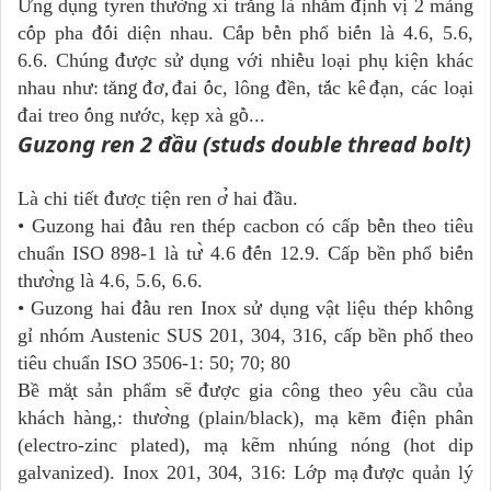
Ứ
ng d
ụ
ng tyren th
ườ
ng xi tr
ắ
ng l
à
nh
ằ
m
đị
nh v
ị
2 m
ả
ng
c
ố
p pha
đố
i di
ệ
n nhau. C
ấ
p b
ề
n ph
ổ
bi
ế
n l
à
4.6, 5.6,
6.6. Chúng
đượ
c s
ử
d
ụ
ng v
ớ
i nhi
ề
u lo
ạ
i ph
ụ
ki
ệ
n kh
á
c
nhau nh
ư
:
t
ăng đơ,
đ
ai
ố
c, l
ô
ng
đ
ê
̀n, t
ắ
c k
ê
đạ
n, c
á
c lo
ạ
i
đ
ai treo
ố
ng n
ướ
c, k
ẹ
p x
à
g
ồ
...
Guzong ren 2 đầu (studs double thread bolt)
Là chi tiết
đươ
̣c ti
ê
̣n ren
ơ
̉ hai
đ
â
̀u.
• Guzong hai
đầ
u ren thép cacbon có c
â
́p b
ề
n theo ti
ê
u
chu
ẩ
n ISO 898-1 là t
ư
̀ 4.6
đế
n 12.9. C
â
́p b
ê
̀n ph
ổ
bi
ế
n
th
ươ
̀ng l
à
4.6, 5.6, 6.6.
• Guzong hai
đầ
u ren Inox s
ử
d
ụ
ng v
ậ
t li
ệ
u th
é
p kh
ô
ng
g
ỉ
nh
ó
m Austenic SUS 201, 304, 316, c
â
́p b
ê
̀n ph
ô
̉ theo
ti
ê
u chu
â
̉n ISO 3506-1: 50; 70; 80
Bề m
ă
̣t s
ả
n ph
ẩ
m s
ẽ
đượ
c gia c
ô
ng theo y
ê
u c
â
̀u của
khách hàng,: th
ươ
̀ng (plain/black), mạ kẽm
đ
i
ệ
n ph
â
n
(electro-zinc plated), m
ạ
k
ẽ
m nhúng nóng (hot dip
galvanized). Inox 201, 304, 316: L
ớ
p m
ạ
đượ
c qu
ả
n l
ý