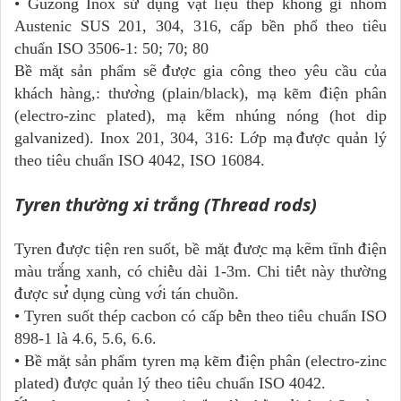
• Guzong Inox s
ử
d
ụ
ng v
ậ
t li
ệ
u th
é
p kh
ô
ng g
ỉ
nh
ó
m
Austenic SUS 201, 304, 316, c
â
́p b
ê
̀n ph
ô
̉ theo ti
ê
u
chu
â
̉n ISO 3506-1: 50; 70; 80
Bề m
ă
̣t s
ả
n ph
ẩ
m s
ẽ
đượ
c gia c
ô
ng theo y
ê
u c
â
̀u của
khách hàng,: th
ươ
̀ng (plain/black), mạ kẽm
đ
i
ệ
n ph
â
n
(electro-zinc plated), m
ạ
k
ẽ
m nhúng nóng (hot dip
galvanized). Inox 201, 304, 316: L
ớ
p m
ạ
đượ
c qu
ả
n l
ý
theo ti
ê
u chu
ẩ
n ISO 4042, ISO 16084.
Tyren thường xi trắng (Thread rods)
Tyren
đượ
c ti
ệ
n ren su
ô
́t, b
ê
̀ m
ă
̣t
đươ
̣c m
ạ
k
ẽ
m t
ĩ
nh
đ
i
ệ
n
m
à
u tr
ă
́ng xanh, có chi
ề
u d
à
i 1-3m. Chi ti
ế
t n
à
y th
ườ
ng
đượ
c s
ư
̉ dụng cùng v
ơ
́i tán chu
ô
̀n.
• Tyren suốt thép cacbon có c
â
́p b
ề
n theo ti
ê
u chu
ẩ
n ISO
898-1 l
à
4.6, 5.6, 6.6.
• Bề m
ă
̣t s
ả
n ph
ẩ
m tyren mạ kẽm
đ
i
ệ
n ph
â
n (electro-zinc
plated)
đượ
c qu
ả
n l
ý
theo tiêu chu
ẩ
n ISO 4042.