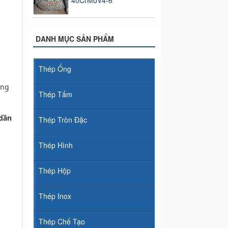
40CrMoV4-6
DANH MỤC SẢN PHẨM
Thép Ống
ung
Thép Tấm
,dần
Thép Tròn Đặc
Thép Hình
Thép Hộp
Thép Inox
Thép Chế Tạo