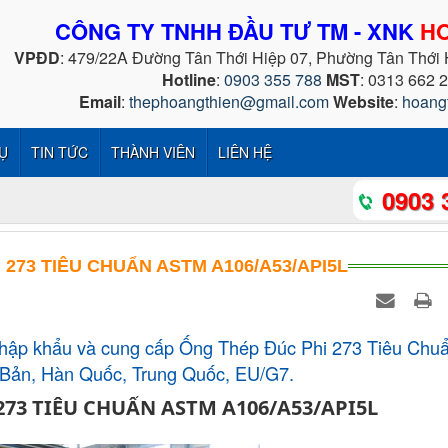
CÔNG TY TNHH ĐẦU TƯ TM - XNK
HO
VPĐD
: 479/22A Đường Tân Thới Hiệp 07, Phường Tân Thới
Hotline
:
0903 355 788
MST
: 0313 662 
Email
:
thephoangthien@gmail.com
Website
:
hoang
Ụ
TIN TỨC
THÀNH VIÊN
LIÊN HỆ
0903 
 273 TIÊU CHUẨN ASTM A106/A53/API5L
hập khẩu và cung cấp Ống Thép Đúc Phi 273 Tiêu Chu
Bản, Hàn Quốc, Trung Quốc, EU/G7.
273 TIÊU CHUẨN ASTM A106/A53/API5L