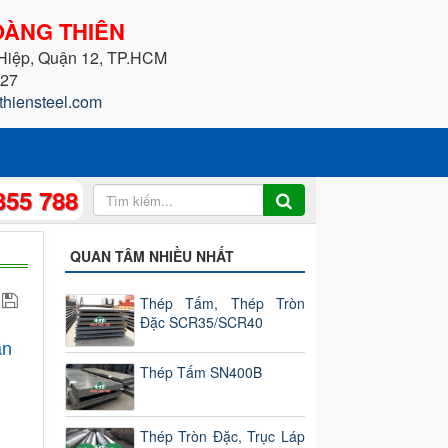
ÀNG THIÊN
 Hiệp, Quận 12, TP.HCM
227
thiensteel.com
355 788
QUAN TÂM NHIỀU NHẤT
Thép Tấm, Thép Tròn
Đặc SCR35/SCR40
ẩn
Thép Tấm SN400B
Thép Tròn Đặc, Trục Láp