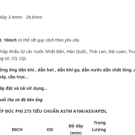
 dày 3.4mm - 28.6mm
0, 10inch
có thể cắt quy cách theo yêu cầu
hập khẩu từ các nước Nhật Bản, Hàn Quốc, Thái Lan, Đài Loan, Tr
ng từ, CO, CQ
)
ng ống dần khí , dẫn hơi , dẫn khí ga, dẫn nước dẫn chất lỏng 
áy, cầu trục…
o, dễ lắp đặt và tái sử dụng…
uổi thọ và độ bền ống
 ĐÚC PHI 273 TIÊU CHUẨN ASTM A106/A53/API5L
Trọng
Độ dày
INCH
OD
Lượng
(mm)