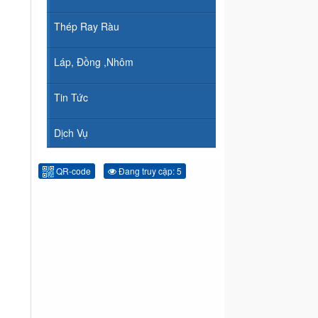
Thép Ray Ràu
Láp, Đồng ,Nhôm
Tin Tức
Dịch Vụ
QR-code
Đang truy cập: 5