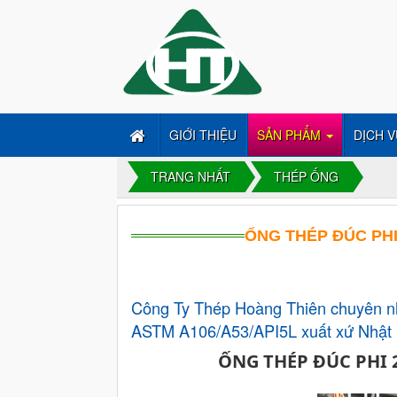
GIỚI THIỆU
SẢN PHẨM
DỊCH V
TRANG NHẤT
THÉP ỐNG
ỐNG THÉP ĐÚC PHI
Công Ty Thép Hoàng Thiên chuyên n
ASTM A106/A53/API5L xuất xứ Nhật 
ỐNG THÉP ĐÚC PHI 