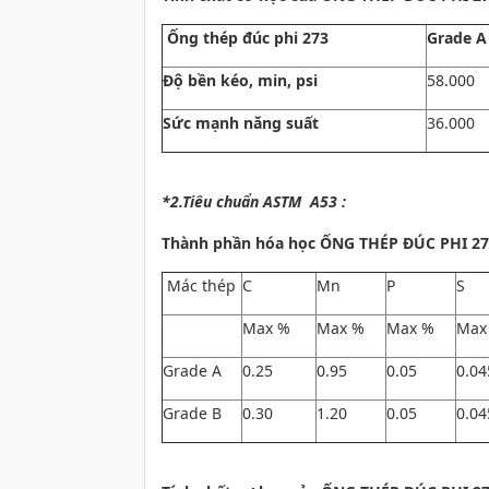
Ống thép đúc phi 273
Grade A
Độ bền kéo, min, psi
58.000
Sức mạnh năng suất
36.000
*2.Tiêu chuẩn ASTM A53 :
Thành phần hóa học
ỐNG THÉP ĐÚC PHI 273
Mác thép
C
Mn
P
S
Max %
Max %
Max %
Max
Grade A
0.25
0.95
0.05
0.04
Grade B
0.30
1.20
0.05
0.04