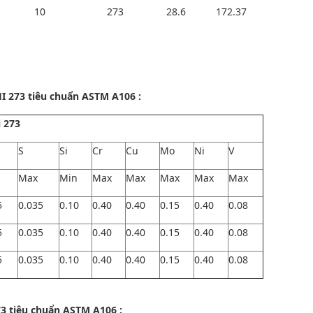
10
273
28.6
172.37
 273 tiêu chuẩn ASTM A106 :
 273
S
Si
Cr
Cu
Mo
Ni
V
Max
Min
Max
Max
Max
Max
Max
5
0.035
0.10
0.40
0.40
0.15
0.40
0.08
5
0.035
0.10
0.40
0.40
0.15
0.40
0.08
5
0.035
0.10
0.40
0.40
0.15
0.40
0.08
73
tiêu chuẩn ASTM A106 :