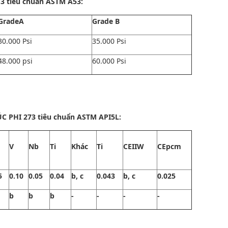
3 tiêu chuẩn ASTM A53:
GradeA
Grade B
30.000 Psi
35.000 Psi
48.000 psi
60.000 Psi
 PHI 273 tiêu chuẩn ASTM API5L:
V
Nb
Ti
Khác
Ti
CEIIW
CEpcm
5
0.10
0.05
0.04
b, c
0.043
b, c
0.025
b
b
b
-
-
-
-