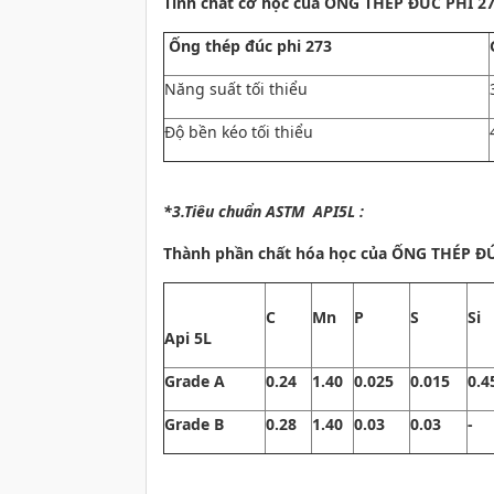
Tính chất cơ học của ỐNG THÉP ĐÚC PHI 27
Ống thép đúc phi 273
Năng suất tối thiểu
Độ bền kéo tối thiểu
*3.Tiêu chuẩn ASTM API5L :
Thành phần chất hóa học của
ỐNG THÉP ĐÚC
C
Mn
P
S
Si
Api 5L
Grade A
0.24
1.40
0.025
0.015
0.4
Grade B
0.28
1.40
0.03
0.03
-