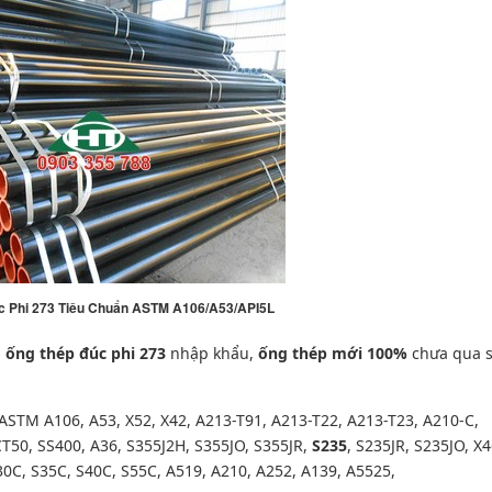
c Phi 273 Tiêu Chuẩn ASTM A106/A53/API5L
p
ống thép đúc phi 273
nhập khẩu,
ống thép mới 100%
chưa qua 
ASTM
A106,
A53, X52, X42, A213-T91, A213-T22, A213-T23, A210-C,
CT50, SS400, A36,
S355J2H, S355JO, S355JR,
S235
, S235JR, S235JO,
X4
30C, S35C, S40C, S55C, A519, A210, A252, A139, A5525,