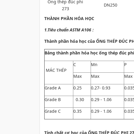
Ống thép đúc phi
DN250
273
THÀNH PHẦN HÓA HỌC
1.Tiêu chuẩn ASTM A106 :
Thành phần hóa học của ỐNG THÉP ĐÚC PHI
Bảng thành phần hóa học ống thép đúc phi
C
Mn
P
MÁC THÉP
Max
Max
Max
Grade A
0.25
0.27- 0.93
0.03
Grade B
0.30
0.29 - 1.06
0.03
Grade C
0.35
0.29 - 1.06
0.03
Tính chất cơ học của ỐNG THÉP ĐÚC PHI 2