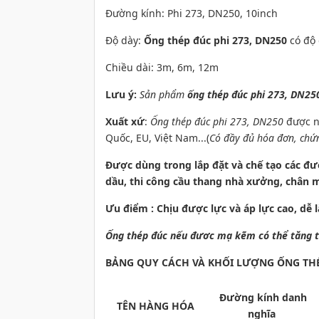
Đường kính: Phi 273, DN250, 10inch
Độ dày:
Ống thép đúc phi 273, DN250
có độ
Chiều dài: 3m, 6m, 12m
Lưu ý:
Sản phẩm
ống thép đúc phi 273, DN25
Xuất xứ
:
Ống thép đúc phi 273, DN250
được n
Quốc, EU, Việt Nam...
(
Có đầy đủ hóa đơn, chứ
Được dùng trong lắp đặt và chế tạo các đườ
dầu, thi công cầu thang nhà xưởng, chân m
Ưu điểm : Chịu được lực và áp lực ca
Ống thép đúc nếu đươc mạ kẽm có thể tăng t
BẢNG QUY CÁCH VÀ KHỐI LƯỢNG ỐNG THÉP
Đường kính danh
TÊN HÀNG HÓA
nghĩa