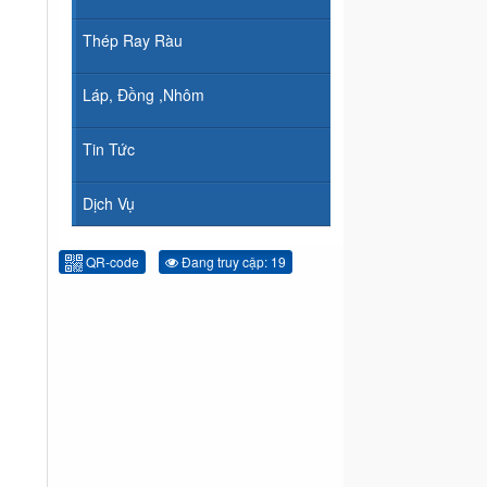
Thép Ray Ràu
Láp, Đồng ,Nhôm
Tin Tức
Dịch Vụ
QR-code
Đang truy cập: 19