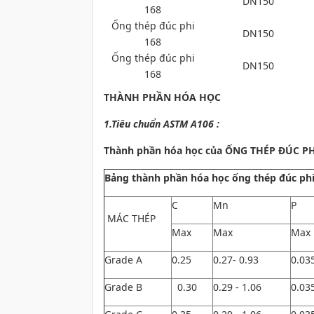
DN150
168
Ống thép đúc phi
DN150
168
Ống thép đúc phi
DN150
168
THÀNH PHẦN HÓA HỌC
1.Tiêu chuẩn ASTM A106 :
Thành phần hóa học của ỐNG THÉP ĐÚC PHI
Bảng thành phần hóa học ống thép đúc phi
C
Mn
P
MÁC THÉP
Max
Max
Max
Grade A
0.25
0.27- 0.93
0.03
Grade B
0.30
0.29 - 1.06
0.03