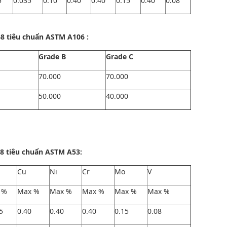
5
0.035
0.10
0.40
0.40
0.15
0.40
0.08
68
tiêu chuẩn ASTM A106 :
Grade B
Grade C
70.000
70.000
50.000
40.000
 tiêu chuẩn ASTM A53:
Cu
Ni
Cr
Mo
V
 %
Max %
Max %
Max %
Max %
Max %
5
0.40
0.40
0.40
0.15
0.08