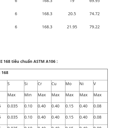
6
168.3
19
69.95
6
168.3
20.5
74.72
6
168.3
21.95
79.22
 168 tiêu chuẩn ASTM A106 :
 168
S
Si
Cr
Cu
Mo
Ni
V
Max
Min
Max
Max
Max
Max
Max
5
0.035
0.10
0.40
0.40
0.15
0.40
0.08
5
0.035
0.10
0.40
0.40
0.15
0.40
0.08