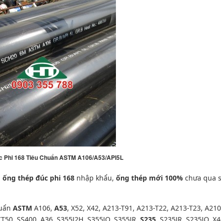
c Phi 168 Tiêu Chuẩn ASTM A106/A53/API5L
p
ống thép đúc phi 168
nhập khẩu,
ống thép mới 100%
chưa qua 
huẩn
ASTM
A106,
A53
, X52, X42, A213-T91, A213-T22, A213-T23, A210
CT50, SS400, A36,
S355J2H, S355JO, S355JR,
S235
, S235JR, S235JO,
X4