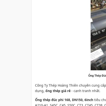
Ống Thép Đú
Công Ty Thép Hoàng Thiên chuyên cung cấ
dụng,
ống thép giá rẻ
- cạnh tranh nhất.
Ống thép đúc phi 168, DN150, 6inch
tiêu c
A210-A1,
S45C, C45, S50C, CT3, CT45, CT38, 