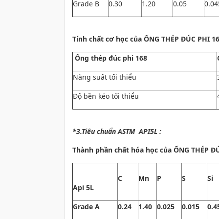
Grade B
0.30
1.20
0.05
0.04
Tính chất cơ học của ỐNG THÉP ĐÚC PHI 16
Ống thép đúc phi 168
Năng suất tối thiểu
Độ bền kéo tối thiểu
*3.Tiêu chuẩn ASTM API5L :
Thành phần chất hóa học của
ỐNG THÉP ĐÚC
C
Mn
P
S
Si
Api 5L
Grade A
0.24
1.40
0.025
0.015
0.4