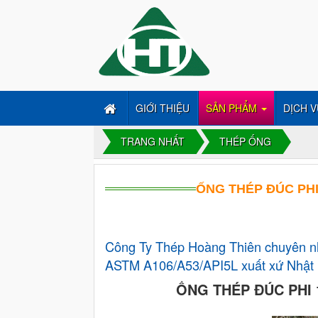
GIỚI THIỆU
SẢN PHẨM
DỊCH V
TRANG NHẤT
THÉP ỐNG
ỐNG THÉP ĐÚC PHI
Công Ty Thép Hoàng Thiên chuyên n
ASTM A106/A53/API5L xuất xứ Nhật 
ỐNG THÉP ĐÚC PHI 