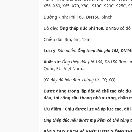
X56, X60, X65, X70, X80, S10C, S20C, S25C, S
Đường kính: Phi 168, DN150, 6inch
Độ dày:
Ống thép đúc phi 168, DN150
có độ
Chiều dài: 3m, 6m, 12m
Lưu ý:
Sản phẩm
Ống thép đúc phi 168, DN15
Xuất xứ
:
Ống thép đúc phi 168, DN150
được n
Quốc, EU, Việt Nam...
(
Có đầy đủ hóa đơn, chứng từ, CO, CQ
)
Được dùng trong lắp đặt và chế tạo các đườ
dầu, thi công cầu thang nhà xưởng, chân m
Ưu điểm : Chịu được lực và áp lực ca
Ống thép đúc nếu đươc mạ kẽm có thể tăng t
BẢNG QUY CÁCH VÀ KHỐI LƯỢNG ỐNG THÉP