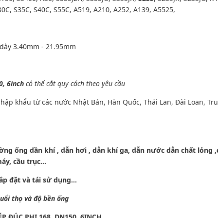
30C, S35C, S40C, S55C, A519, A210, A252, A139, A5525,
 dày 3.40mm - 21.95mm
0, 6inch
có thể cắt quy cách theo yêu cầu
hập khẩu từ các nước Nhật Bản, Hàn Quốc, Thái Lan, Đài Loan, Tr
ng ống dần khí , dẫn hơi , dẫn khí ga, dẫn nước dẫn chất lỏng 
áy, cầu trục…
o, dễ lắp đặt và tái sử dụng…
uổi thọ và độ bền ống
 ĐÚC PHI 168, DN150, 6INCH