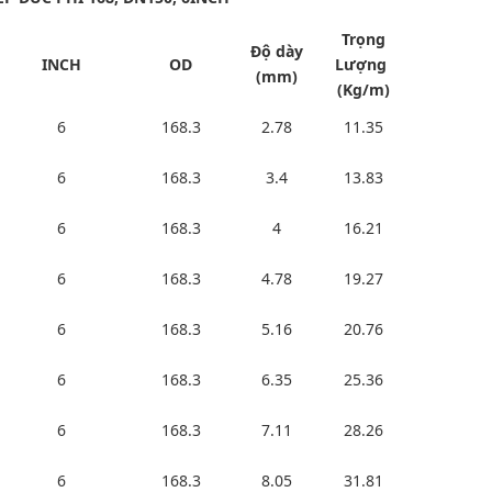
Trọng
Độ dày
INCH
OD
Lượng
(mm)
(Kg/m)
6
168.3
2.78
11.35
6
168.3
3.4
13.83
6
168.3
4
16.21
6
168.3
4.78
19.27
6
168.3
5.16
20.76
6
168.3
6.35
25.36
6
168.3
7.11
28.26
6
168.3
8.05
31.81