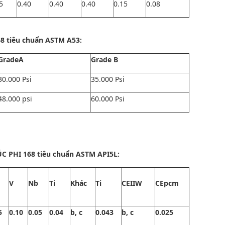
5
0.40
0.40
0.40
0.15
0.08
8 tiêu chuẩn ASTM A53:
GradeA
Grade B
30.000 Psi
35.000 Psi
48.000 psi
60.000 Psi
 PHI 168 tiêu chuẩn ASTM API5L:
V
Nb
Ti
Khác
Ti
CEIIW
CEpcm
5
0.10
0.05
0.04
b, c
0.043
b, c
0.025