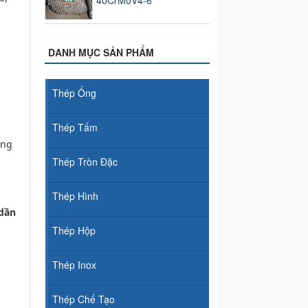
40CrMoV4-6
DANH MỤC SẢN PHẨM
Thép Ống
Thép Tấm
ung
Thép Tròn Đặc
Thép Hình
,dần
Thép Hộp
Thép Inox
Thép Chế Tạo