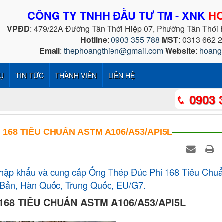
CÔNG TY TNHH ĐẦU TƯ TM - XNK
HO
VPĐD
: 479/22A Đường Tân Thới Hiệp 07, Phường Tân Thới
Hotline
:
0903 355 788
MST
: 0313 662 
Email
:
thephoangthien@gmail.com
Website
:
hoang
Ụ
TIN TỨC
THÀNH VIÊN
LIÊN HỆ
0903 
 168 TIÊU CHUẨN ASTM A106/A53/API5L
hập khẩu và cung cấp Ống Thép Đúc Phi 168 Tiêu Chu
Bản, Hàn Quốc, Trung Quốc, EU/G7.
168 TIÊU CHUẨN ASTM A106/A53/API5L