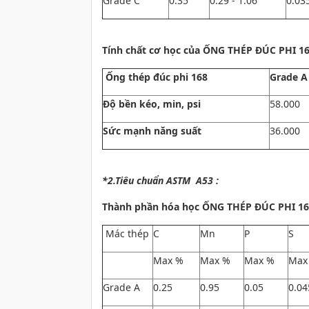
Grade C
0.35
0.29 - 1.06
0.03
Tính chất cơ học của ỐNG THÉP ĐÚC PHI 1
Ống thép đúc phi 168
Grade A
Độ bền kéo, min, psi
58.000
Sức mạnh năng suất
36.000
*2.Tiêu chuẩn ASTM A53 :
Thành phần hóa học
ỐNG THÉP ĐÚC PHI 168
Mác thép
C
Mn
P
S
Max %
Max %
Max %
Max
Grade A
0.25
0.95
0.05
0.04