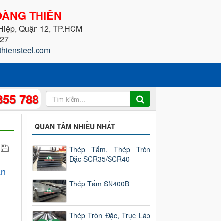
ÀNG THIÊN
 Hiệp, Quận 12, TP.HCM
227
thiensteel.com
355 788
QUAN TÂM NHIỀU NHẤT
Thép Tấm, Thép Tròn
Đặc SCR35/SCR40
ẩn
Thép Tấm SN400B
Thép Tròn Đặc, Trục Láp