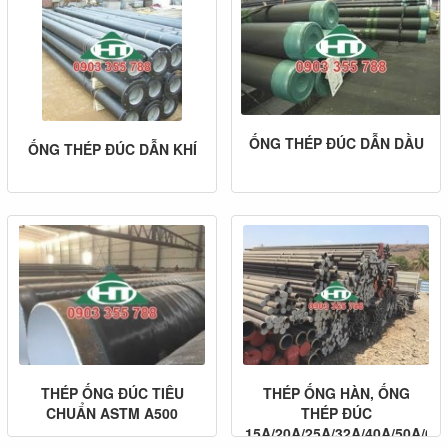
ỐNG THÉP ĐÚC DẪN DẦU
ỐNG THÉP ĐÚC DẪN KHÍ
THÉP ỐNG ĐÚC TIÊU
THÉP ỐNG HÀN, ỐNG
CHUẨN ASTM A500
THÉP ĐÚC
15A/20A/25A/32A/40A/50A/65