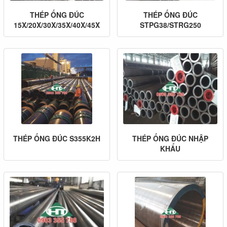
THÉP ỐNG ĐÚC
THÉP ỐNG ĐÚC
15X/20X/30X/35X/40X/45X
STPG38/STRG250
THÉP ỐNG ĐÚC S355K2H
THÉP ỐNG ĐÚC NHẬP
KHẨU