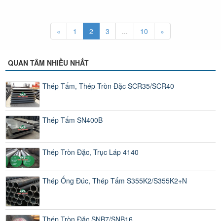
«
1
2
3
...
10
»
QUAN TÂM NHIỀU NHẤT
Thép Tấm, Thép Tròn Đặc SCR35/SCR40
Thép Tấm SN400B
Thép Tròn Đặc, Trục Láp 4140
Thép Ống Đúc, Thép Tấm S355K2/S355K2+N
Thép Tròn Đặc SNB7/SNB16