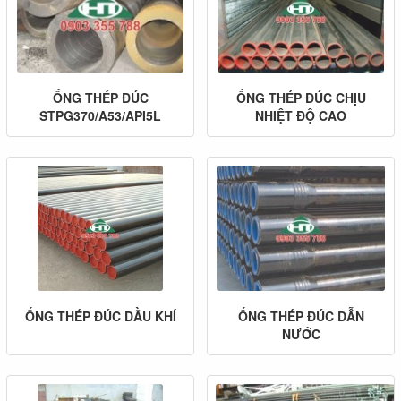
ỐNG THÉP ĐÚC
ỐNG THÉP ĐÚC CHỊU
STPG370/A53/API5L
NHIỆT ĐỘ CAO
ỐNG THÉP ĐÚC DẦU KHÍ
ỐNG THÉP ĐÚC DẪN
NƯỚC