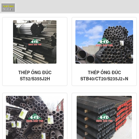
THÉP TẤM
Chuyên Cung Cấp Các Loại Thép 
THÉP ỐNG ĐÚC
THÉP ỐNG ĐÚC
ST52/S355J2H
STB40/CT20/S235J2+N