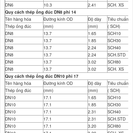
DN6
10.3
2.41
SCH. XS
Quy cách thép ống đúc DN8 phi 14
Tên hàng hóa
Đường kính OD
Độ dày
Tiêu chuẩn Đ
Thép ống đúc
(mm)
(mm)
( SCH)
DN8
13.7
1.65
SCH10
DN8
13.7
1.85
SCH30
DN8
13.7
2.24
SCH40
DN8
13.7
2.24
SCH.STD
DN8
13.7
3.02
SCH80
DN8
13.7
3.02
SCH. XS
Quy cách thép ống đúc DN10 phi 17
Tên hàng hóa
Đường kính OD
Độ dày
Tiêu chuẩn Đ
Thép ống đúc
(mm)
(mm)
( SCH)
DN10
17.1
1.65
SCH10
DN10
17.1
1.85
SCH30
DN10
17.1
2.31
SCH40
DN10
17.1
2.31
SCH.STD
DN10
17.1
3.20
SCH80