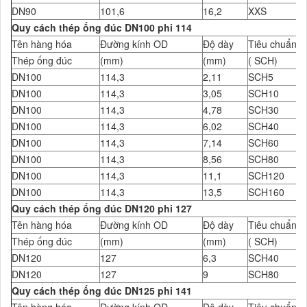
DN90
101,6
16,2
XXS
Quy cách thép ống đúc DN100 phi 114
Tên hàng hóa
Đường kính OD
Độ dày
Tiêu chuẩn Đ
Thép ống đúc
(mm)
(mm)
( SCH)
DN100
114,3
2,11
SCH5
DN100
114,3
3,05
SCH10
DN100
114,3
4,78
SCH30
DN100
114,3
6,02
SCH40
DN100
114,3
7,14
SCH60
DN100
114,3
8,56
SCH80
DN100
114,3
11,1
SCH120
DN100
114,3
13,5
SCH160
Quy cách thép ống đúc DN120 phi 127
Tên hàng hóa
Đường kính OD
Độ dày
Tiêu chuẩn Đ
Thép ống đúc
(mm)
(mm)
( SCH)
DN120
127
6,3
SCH40
DN120
127
9
SCH80
Quy cách thép ống đúc DN125 phi 141