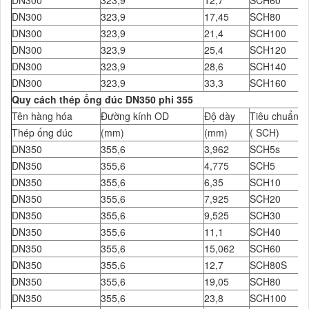
DN300
323,9
12,7
SCH60
DN300
323,9
17,45
SCH80
DN300
323,9
21,4
SCH100
DN300
323,9
25,4
SCH120
DN300
323,9
28,6
SCH140
DN300
323,9
33,3
SCH160
Quy cách thép ống đúc DN350 phi 355
Tên hàng hóa
Đường kính OD
Độ dày
Tiêu chuẩn Đ
Thép ống đúc
(mm)
(mm)
( SCH)
DN350
355,6
3,962
SCH5s
DN350
355,6
4,775
SCH5
DN350
355,6
6,35
SCH10
DN350
355,6
7,925
SCH20
DN350
355,6
9,525
SCH30
DN350
355,6
11,1
SCH40
DN350
355,6
15,062
SCH60
DN350
355,6
12,7
SCH80S
DN350
355,6
19,05
SCH80
DN350
355,6
23,8
SCH100