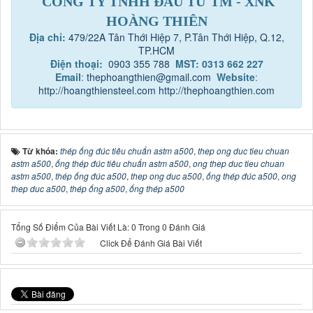
CÔNG TY TNHH ĐẦU TƯ TM - XNK
HOÀNG THIÊN
Địa chỉ:
479/22A Tân Thới Hiệp 7, P.Tân Thới Hiệp, Q.12,
TP.HCM
Điện thoại:
0903 355 788
MST: 0313 662 227
Email
:
thephoangthien@gmail.com
Website
:
http://hoangthiensteel.com
http://thephoangthien.com
Từ khóa:
thép ống đúc tiêu chuẩn astm a500
,
thep ong duc tieu chuan
astm a500
,
ống thép đúc tiêu chuẩn astm a500
,
ong thep duc tieu chuan
astm a500
,
thép ống đúc a500
,
thep ong duc a500
,
ống thép đúc a500
,
ong
thep duc a500
,
thép ống a500
,
ống thép a500
Tổng Số Điểm Của Bài Viết Là: 0 Trong 0 Đánh Giá
Click Để Đánh Giá Bài Viết