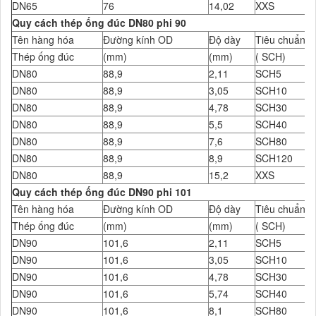
DN65
76
14,02
XXS
Quy cách thép ống đúc DN80 phi 90
Tên hàng hóa
Đường kính OD
Độ dày
Tiêu chuẩn Đ
Thép ống đúc
(mm)
(mm)
( SCH)
DN80
88,9
2,11
SCH5
DN80
88,9
3,05
SCH10
DN80
88,9
4,78
SCH30
DN80
88,9
5,5
SCH40
DN80
88,9
7,6
SCH80
DN80
88,9
8,9
SCH120
DN80
88,9
15,2
XXS
Quy cách thép ống đúc DN90 phi 101
Tên hàng hóa
Đường kính OD
Độ dày
Tiêu chuẩn Đ
Thép ống đúc
(mm)
(mm)
( SCH)
DN90
101,6
2,11
SCH5
DN90
101,6
3,05
SCH10
DN90
101,6
4,78
SCH30
DN90
101,6
5,74
SCH40
DN90
101,6
8,1
SCH80