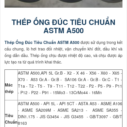
THÉP ỐNG ĐÚC TIÊU CHUẨN
ASTM A500
Thép Ống Đúc Tiêu Chuẩn ASTM A500
được sử dụng trong kết
cấu chung, lò hơi trao đổi nhiệt, vận chuyển khí đốt, dầu khí và
ống dẫn dầu. Thép ống chịu được nhiệt độ cao, và chịu được áp
lực tạo ra từ quá trình khai thác.
ASTM A500,API 5L Gr.B - X2 - X 46 - X56 - X60 - X65 -
X70 - A53 Gr.A - Gr.B - SA106 Gr.A - Gr.B - Gr.C - T1 -
Mác
T1a - T2 - T5 - T9 - T11 - T12 - T22 - P2 - P5 - P9 - P11
thép
- P12 - P22 - P91 - 15Mo3 - 13CrMo44 - 16Mn
ASTM A500 - API 5L - API 5CT - ASTA A53 - ASME A106
- ASME SA209M - ASME SA213 - ASME SA355 -
Tiêu
DIN1.175 - JIS G3454 - JIS G3455 - GB/T3097 - GB/T
Chuẩn
8163