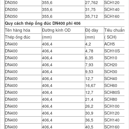
DN350
355,6
27,762
SCH120
DN350
355,6
31,75
SCH140
DN350
355,6
35,712
SCH160
Quy cách thép ống đúc DN400 phi 406
Tên hàng hóa
Đường kính OD
Độ dày
Tiêu chuẩn Đ
Thép ống đúc
(mm)
(mm)
( SCH)
DN400
406,4
4,2
ACH5
DN400
406,4
4,78
SCH10S
DN400
406,4
6,35
SCH10
DN400
406,4
7,93
SCH20
DN400
406,4
9,53
SCH30
DN400
406,4
12,7
SCH40
DN400
406,4
16,67
SCH60
DN400
406,4
12,7
SCH80S
DN400
406,4
21,4
SCH80
DN400
406,4
26,2
SCH100
DN400
406,4
30,9
SCH120
DN400
406,4
36,5
SCH140
DN400
406,4
40,5
SCH160