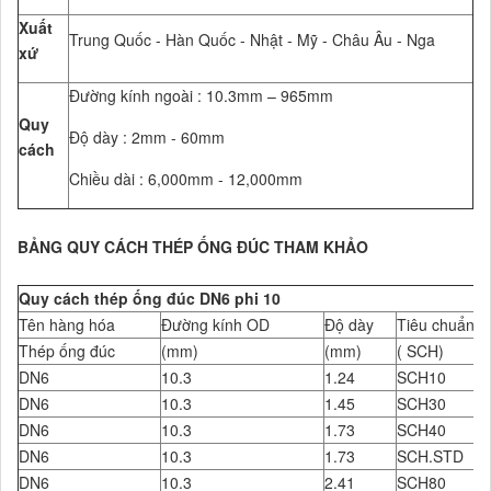
Xuất
Trung Quốc - Hàn Quốc - Nhật - Mỹ - Châu Âu - Nga
xứ
Đường kính ngoài : 10.3mm – 965mm
Quy
Độ dày : 2mm - 60mm
cách
Chiều dài : 6,000mm - 12,000mm
BẢNG QUY CÁCH THÉP ỐNG ĐÚC THAM KHẢO
Quy cách thép ống đúc DN6 phi 10
Tên hàng hóa
Đường kính OD
Độ dày
Tiêu chuẩn Đ
Thép ống đúc
(mm)
(mm)
( SCH)
DN6
10.3
1.24
SCH10
DN6
10.3
1.45
SCH30
DN6
10.3
1.73
SCH40
DN6
10.3
1.73
SCH.STD
DN6
10.3
2.41
SCH80