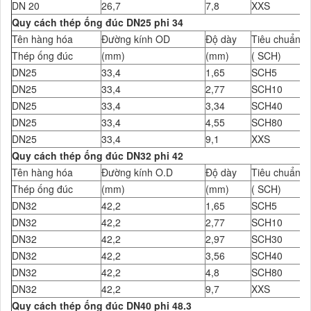
DN 20
26,7
7,8
XXS
Quy cách thép ống đúc DN25 phi 34
Tên hàng hóa
Đường kính OD
Độ dày
Tiêu chuẩn Đ
Thép ống đúc
(mm)
(mm)
( SCH)
DN25
33,4
1,65
SCH5
DN25
33,4
2,77
SCH10
DN25
33,4
3,34
SCH40
DN25
33,4
4,55
SCH80
DN25
33,4
9,1
XXS
Quy cách thép ống đúc DN32 phi 42
Tên hàng hóa
Đường kính O.D
Độ dày
Tiêu chuẩn Đ
Thép ống đúc
(mm)
(mm)
( SCH)
DN32
42,2
1,65
SCH5
DN32
42,2
2,77
SCH10
DN32
42,2
2,97
SCH30
DN32
42,2
3,56
SCH40
DN32
42,2
4,8
SCH80
DN32
42,2
9,7
XXS
Quy cách thép ống đúc DN40 phi 48.3