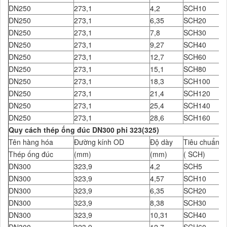
DN250
273,1
4,2
SCH10
DN250
273,1
6,35
SCH20
DN250
273,1
7,8
SCH30
DN250
273,1
9,27
SCH40
DN250
273,1
12,7
SCH60
DN250
273,1
15,1
SCH80
DN250
273,1
18,3
SCH100
DN250
273,1
21,4
SCH120
DN250
273,1
25,4
SCH140
DN250
273,1
28,6
SCH160
Quy cách thép ống đúc DN300 phi 323(325)
Tên hàng hóa
Đường kính OD
Độ dày
Tiêu chuẩn Đ
Thép ống đúc
(mm)
(mm)
( SCH)
DN300
323,9
4,2
SCH5
DN300
323,9
4,57
SCH10
DN300
323,9
6,35
SCH20
DN300
323,9
8,38
SCH30
DN300
323,9
10,31
SCH40