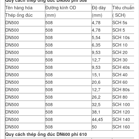
Quy cách thép ống đúc DN500 phi 508
Tên hàng hóa
Đường kính OD
Độ dày
Tiêu chuẩn Đ
Thép ống đúc
(mm)
(mm)
( SCH)
DN500
508
4,78
SCH 5s
DN500
508
4,78
SCH 5
DN500
508
5,54
SCH 10s
DN500
508
6,35
SCH 10
DN500
508
9,53
SCH 20
DN500
508
12,7
SCH 30
DN500
508
9,53
SCH 40s
DN500
508
15,1
SCH 40
DN500
508
20,6
SCH 60
DN500
508
12,7
SCH 80s
DN500
508
26,2
SCH 80
DN500
508
32,5
SCH 100
DN500
508
38,1
SCH 120
DN500
508
44,45
SCH 140
DN500
508
50
SCH 160
Quy cách thép ống đúc DN600 phi 610