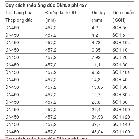
Quy cách thép ống đúc DN450 phi 457
Tên hàng hóa
Đường kính OD
Độ dày
Tiêu chuẩn Đ
Thép ống đúc
(mm)
(mm)
( SCH)
DN450
457,2
4,2
SCH 5s
DN450
457,2
4,2
SCH 5
DN450
457,2
4,78
SCH 10s
DN450
457,2
6,35
SCH 10
DN450
457,2
7,92
SCH 20
DN450
457,2
11,1
SCH 30
DN450
457,2
9,53
SCH 40s
DN450
457,2
14,3
SCH 40
DN450
457,2
19,05
SCH 60
DN450
457,2
12,7
SCH 80s
DN450
457,2
23,8
SCH 80
DN450
457,2
29,4
SCH 100
DN450
457,2
34,93
SCH 120
DN450
457,2
39,7
SCH 140
DN450
457,2
45,24
SCH 160