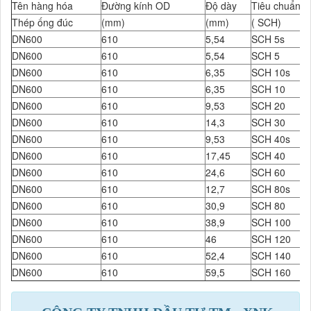
Tên hàng hóa
Đường kính OD
Độ dày
Tiêu chuẩn Đ
Thép ống đúc
(mm)
(mm)
( SCH)
DN600
610
5,54
SCH 5s
DN600
610
5,54
SCH 5
DN600
610
6,35
SCH 10s
DN600
610
6,35
SCH 10
DN600
610
9,53
SCH 20
DN600
610
14,3
SCH 30
DN600
610
9,53
SCH 40s
DN600
610
17,45
SCH 40
DN600
610
24,6
SCH 60
DN600
610
12,7
SCH 80s
DN600
610
30,9
SCH 80
DN600
610
38,9
SCH 100
DN600
610
46
SCH 120
DN600
610
52,4
SCH 140
DN600
610
59,5
SCH 160