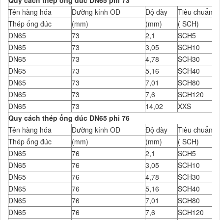
Quy cách thép ống đúc DN65 phi 73
Tên hàng hóa
Đường kính OD
Độ dày
Tiêu chuẩn Đ
Thép ống đúc
(mm)
(mm)
( SCH)
DN65
73
2,1
SCH5
DN65
73
3,05
SCH10
DN65
73
4,78
SCH30
DN65
73
5,16
SCH40
DN65
73
7,01
SCH80
DN65
73
7,6
SCH120
DN65
73
14,02
XXS
Quy cách thép ống đúc DN65 phi 76
Tên hàng hóa
Đường kính OD
Độ dày
Tiêu chuẩn Đ
Thép ống đúc
(mm)
(mm)
( SCH)
DN65
76
2,1
SCH5
DN65
76
3,05
SCH10
DN65
76
4,78
SCH30
DN65
76
5,16
SCH40
DN65
76
7,01
SCH80
DN65
76
7,6
SCH120