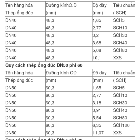
Tên hàng hóa
Đường kínhO.D
Độ dày
Tiêu chuẩn Đ
Thép ống đúc
(mm)
(mm)
( SCH)
DN40
48,3
1,65
SCH5
DN40
48,3
2,77
SCH10
DN40
48,3
3,2
SCH30
DN40
48,3
3,68
SCH40
DN40
48,3
5,08
SCH80
DN40
48,3
10,1
XXS
Quy cách thép ống đúc DN50 phi 60
Tên hàng hóa
Đường kính OD
Độ dày
Tiêu chuẩn Đ
Thép ống đúc
(mm)
(mm)
( SCH)
DN50
60,3
1,65
SCH5
DN50
60,3
2,77
SCH10
DN50
60,3
3,18
SCH30
DN50
60,3
3,91
SCH40
DN50
60,3
5,54
SCH80
DN50
60,3
6,35
SCH120
DN50
60,3
11,07
XXS