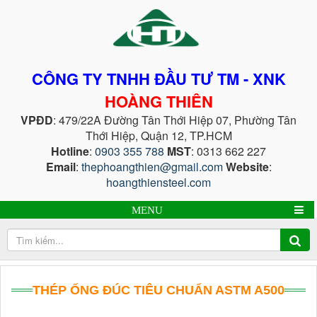
CÔNG TY TNHH ĐẦU TƯ TM - XNK
HOÀNG THIÊN
VPĐD
: 479/22A Đường Tân Thới Hiệp 07, Phường Tân
Thới Hiệp, Quận 12, TP.HCM
Hotline
:
0903 355 788
MST
: 0313 662 227
Email
:
thephoangthien@gmail.com
Website
:
hoangthiensteel.com
MENU
THÉP ỐNG ĐÚC TIÊU CHUẨN ASTM A500