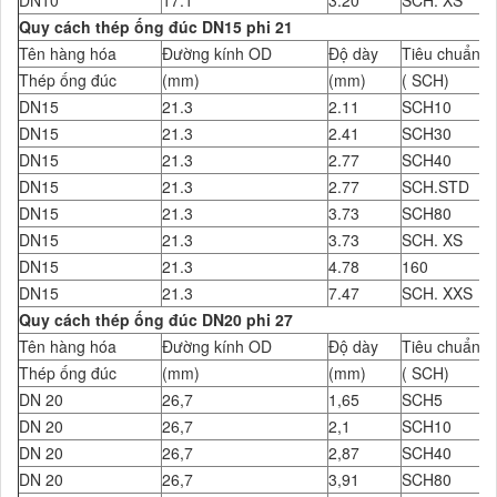
DN10
17.1
3.20
SCH. XS
Quy cách thép ống đúc DN15 phi 21
Tên hàng hóa
Đường kính OD
Độ dày
Tiêu chuẩn Đ
Thép ống đúc
(mm)
(mm)
( SCH)
DN15
21.3
2.11
SCH10
DN15
21.3
2.41
SCH30
DN15
21.3
2.77
SCH40
DN15
21.3
2.77
SCH.STD
DN15
21.3
3.73
SCH80
DN15
21.3
3.73
SCH. XS
DN15
21.3
4.78
160
DN15
21.3
7.47
SCH. XXS
Quy cách thép ống đúc DN20 phi 27
Tên hàng hóa
Đường kính OD
Độ dày
Tiêu chuẩn Đ
Thép ống đúc
(mm)
(mm)
( SCH)
DN 20
26,7
1,65
SCH5
DN 20
26,7
2,1
SCH10
DN 20
26,7
2,87
SCH40
DN 20
26,7
3,91
SCH80