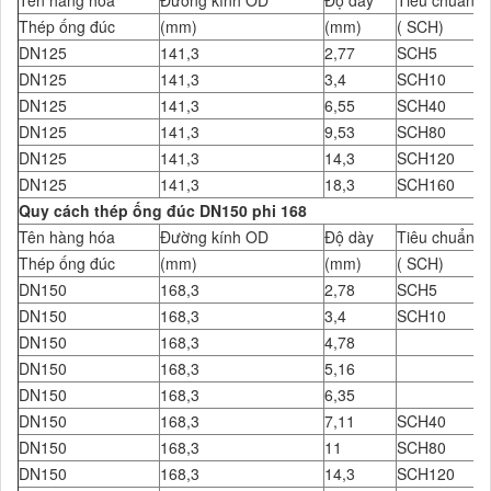
Tên hàng hóa
Đường kính OD
Độ dày
Tiêu chuẩn Đ
Thép ống đúc
(mm)
(mm)
( SCH)
DN125
141,3
2,77
SCH5
DN125
141,3
3,4
SCH10
DN125
141,3
6,55
SCH40
DN125
141,3
9,53
SCH80
DN125
141,3
14,3
SCH120
DN125
141,3
18,3
SCH160
Quy cách thép ống đúc DN150 phi 168
Tên hàng hóa
Đường kính OD
Độ dày
Tiêu chuẩn Đ
Thép ống đúc
(mm)
(mm)
( SCH)
DN150
168,3
2,78
SCH5
DN150
168,3
3,4
SCH10
DN150
168,3
4,78
DN150
168,3
5,16
DN150
168,3
6,35
DN150
168,3
7,11
SCH40
DN150
168,3
11
SCH80
DN150
168,3
14,3
SCH120