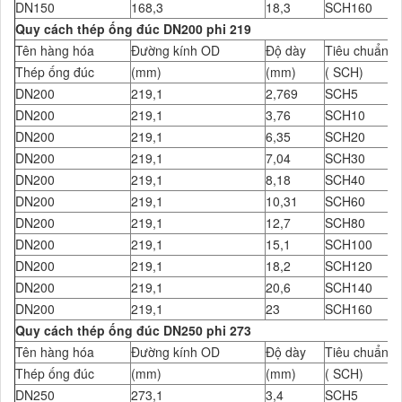
DN150
168,3
18,3
SCH160
Quy cách thép ống đúc DN200 phi 219
Tên hàng hóa
Đường kính OD
Độ dày
Tiêu chuẩn Đ
Thép ống đúc
(mm)
(mm)
( SCH)
DN200
219,1
2,769
SCH5
DN200
219,1
3,76
SCH10
DN200
219,1
6,35
SCH20
DN200
219,1
7,04
SCH30
DN200
219,1
8,18
SCH40
DN200
219,1
10,31
SCH60
DN200
219,1
12,7
SCH80
DN200
219,1
15,1
SCH100
DN200
219,1
18,2
SCH120
DN200
219,1
20,6
SCH140
DN200
219,1
23
SCH160
Quy cách thép ống đúc DN250 phi 273
Tên hàng hóa
Đường kính OD
Độ dày
Tiêu chuẩn Đ
Thép ống đúc
(mm)
(mm)
( SCH)
DN250
273,1
3,4
SCH5