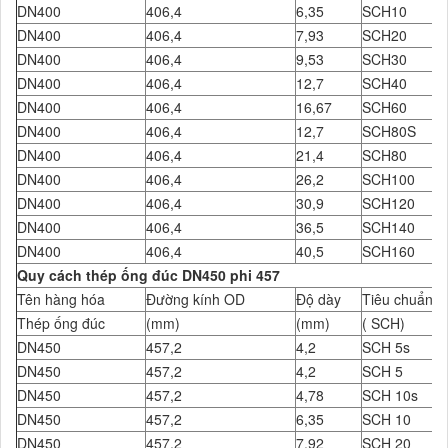
DN400
406,4
6,35
SCH10
DN400
406,4
7,93
SCH20
DN400
406,4
9,53
SCH30
DN400
406,4
12,7
SCH40
DN400
406,4
16,67
SCH60
DN400
406,4
12,7
SCH80S
DN400
406,4
21,4
SCH80
DN400
406,4
26,2
SCH100
DN400
406,4
30,9
SCH120
DN400
406,4
36,5
SCH140
DN400
406,4
40,5
SCH160
Quy cách thép ống đúc DN450 phi 457
Tên hàng hóa
Đường kính OD
Độ dày
Tiêu chuẩn Đ
Thép ống đúc
(mm)
(mm)
( SCH)
DN450
457,2
4,2
SCH 5s
DN450
457,2
4,2
SCH 5
DN450
457,2
4,78
SCH 10s
DN450
457,2
6,35
SCH 10
DN450
457,2
7,92
SCH 20