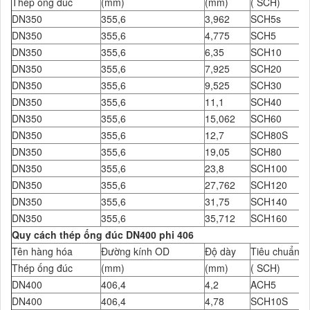
Thép ống đúc
(mm)
(mm)
( SCH)
DN350
355,6
3,962
SCH5s
DN350
355,6
4,775
SCH5
DN350
355,6
6,35
SCH10
DN350
355,6
7,925
SCH20
DN350
355,6
9,525
SCH30
DN350
355,6
11,1
SCH40
DN350
355,6
15,062
SCH60
DN350
355,6
12,7
SCH80S
DN350
355,6
19,05
SCH80
DN350
355,6
23,8
SCH100
DN350
355,6
27,762
SCH120
DN350
355,6
31,75
SCH140
DN350
355,6
35,712
SCH160
Quy cách thép ống đúc DN400 phi 406
Tên hàng hóa
Đường kính OD
Độ dày
Tiêu chuẩn Đ
Thép ống đúc
(mm)
(mm)
( SCH)
DN400
406,4
4,2
ACH5
DN400
406,4
4,78
SCH10S