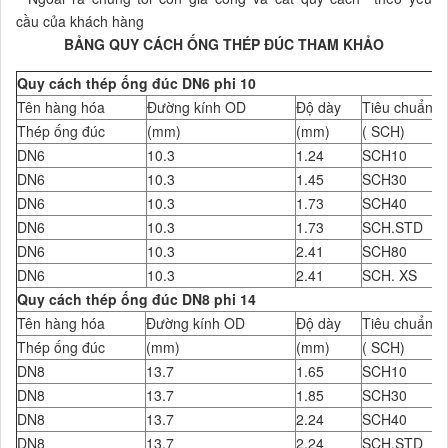
cầu của khách hàng
BẢNG QUY CÁCH ỐNG THÉP ĐÚC THAM KHẢO
Quy cách thép ống đúc DN6 phi 10
Tên hàng hóa
Đường kính OD
Độ dày
Tiêu chuẩn Đ
Thép ống đúc
(mm)
(mm)
( SCH)
DN6
10.3
1.24
SCH10
DN6
10.3
1.45
SCH30
DN6
10.3
1.73
SCH40
DN6
10.3
1.73
SCH.STD
DN6
10.3
2.41
SCH80
DN6
10.3
2.41
SCH. XS
Quy cách thép ống đúc DN8 phi 14
Tên hàng hóa
Đường kính OD
Độ dày
Tiêu chuẩn Đ
Thép ống đúc
(mm)
(mm)
( SCH)
DN8
13.7
1.65
SCH10
DN8
13.7
1.85
SCH30
DN8
13.7
2.24
SCH40
DN8
13.7
2.24
SCH.STD