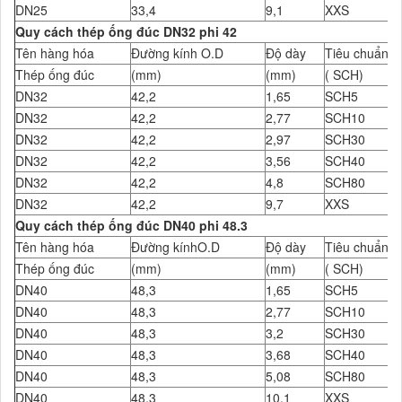
DN25
33,4
9,1
XXS
Quy cách thép ống đúc DN32 phi 42
Tên hàng hóa
Đường kính O.D
Độ dày
Tiêu chuẩn Đ
Thép ống đúc
(mm)
(mm)
( SCH)
DN32
42,2
1,65
SCH5
DN32
42,2
2,77
SCH10
DN32
42,2
2,97
SCH30
DN32
42,2
3,56
SCH40
DN32
42,2
4,8
SCH80
DN32
42,2
9,7
XXS
Quy cách thép ống đúc DN40 phi 48.3
Tên hàng hóa
Đường kínhO.D
Độ dày
Tiêu chuẩn Đ
Thép ống đúc
(mm)
(mm)
( SCH)
DN40
48,3
1,65
SCH5
DN40
48,3
2,77
SCH10
DN40
48,3
3,2
SCH30
DN40
48,3
3,68
SCH40
DN40
48,3
5,08
SCH80
DN40
48,3
10,1
XXS