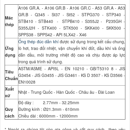
A106 GR.A. - A106 GR.B - A106 GR.C - A53 GR.A - A53
GR.B - Q345 - St37 - St52 - STPG370 - STP340 -
Mác
STB410 - STB440 - STPB410 - S355J2 - P235GH -
thép
S355J2H - STK400 - STK500 - SKK400 - SKK500 -
SPPS38 - SPPS42 - API 5LX42 - X46
Ống thép đúc dẫn khí
được sử dụng trong kết cấu chung,
Ứng
lò hơi, trao đổi nhiệt, vận chuyển khí đốt, dầu khí và ống
dụng
dẫn dầu, môi trường nhiệt độ cao và chịu được áp lực
trong quá trình sử dụng.
ASTM/ASME - API5L - EN 10210 - GB/T5310 8 - JIS
Tiêu
G3454 - JIS G3455 - JIS G3461 - KS D 3507 - KS D3566 -
Chuẩn
EN10028
Xuất
Nhật - Trung Quốc - Hàn Quốc - Châu âu - Đài Loan
xứ
Độ dày : 2.77mm - 32.25mm
Quy
Đường kính : Ø21.3mm - 610mm
cách
Chiều dài : 6000mm - 12000mm
* Ngoài ra chúng tôi còn gia công và cắt quy cách theo yêu