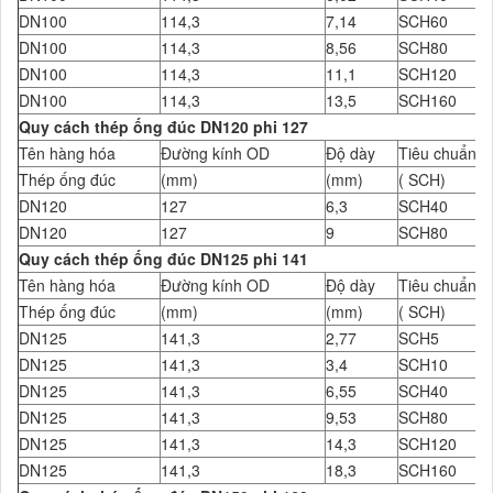
DN100
114,3
7,14
SCH60
DN100
114,3
8,56
SCH80
DN100
114,3
11,1
SCH120
DN100
114,3
13,5
SCH160
Quy cách thép ống đúc DN120 phi 127
Tên hàng hóa
Đường kính OD
Độ dày
Tiêu chuẩn Đ
Thép ống đúc
(mm)
(mm)
( SCH)
DN120
127
6,3
SCH40
DN120
127
9
SCH80
Quy cách thép ống đúc DN125 phi 141
Tên hàng hóa
Đường kính OD
Độ dày
Tiêu chuẩn Đ
Thép ống đúc
(mm)
(mm)
( SCH)
DN125
141,3
2,77
SCH5
DN125
141,3
3,4
SCH10
DN125
141,3
6,55
SCH40
DN125
141,3
9,53
SCH80
DN125
141,3
14,3
SCH120
DN125
141,3
18,3
SCH160