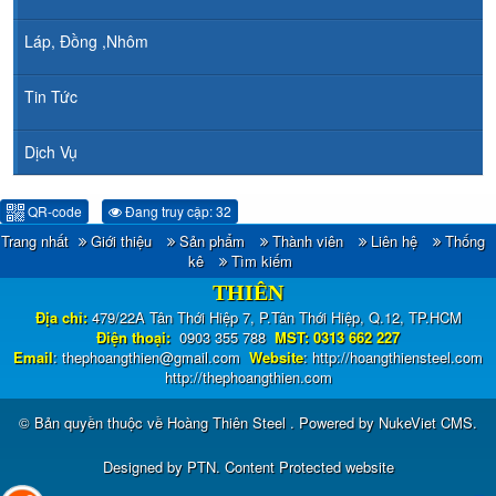
Láp, Đồng ,Nhôm
Tin Tức
Dịch Vụ
QR-code
Đang truy cập: 32
Trang nhất
Giới thiệu
Sản phẩm
Thành viên
Liên hệ
Thống
CÔNG TY TNHH ĐẦU TƯ TM - XNK HOÀNG
kê
Tìm kiếm
THIÊN
Địa chỉ:
479/22A Tân Thới Hiệp 7, P.Tân Thới Hiệp, Q.12, TP.HCM
Điện thoại:
0903 355 788
MST: 0313 662 227
Email
:
thephoangthien@gmail.com
Website
:
http://hoangthiensteel.com
http://thephoangthien.com
© Bản quyền thuộc về
Hoàng Thiên Steel
. Powered by
NukeViet CMS
.
Designed by
PTN
.
Content Protected website