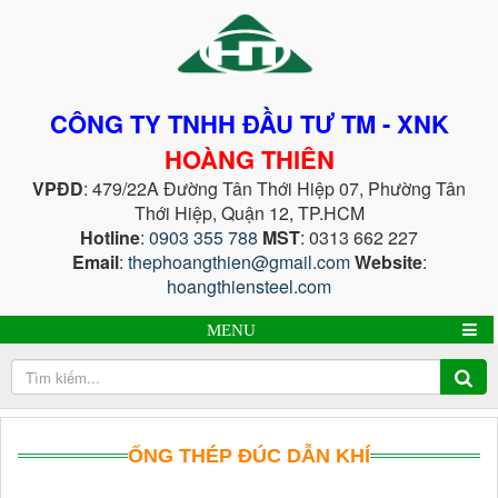
CÔNG TY TNHH ĐẦU TƯ TM - XNK
HOÀNG THIÊN
VPĐD
: 479/22A Đường Tân Thới Hiệp 07, Phường Tân
Thới Hiệp, Quận 12, TP.HCM
Hotline
:
0903 355 788
MST
: 0313 662 227
Email
:
thephoangthien@gmail.com
Website
:
hoangthiensteel.com
MENU
ỐNG THÉP ĐÚC DẪN KHÍ