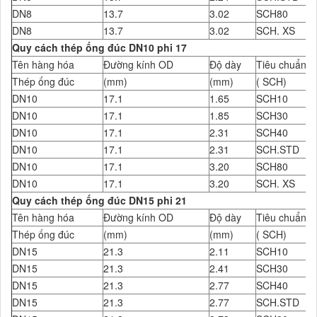
DN8
13.7
3.02
SCH80
DN8
13.7
3.02
SCH. XS
Quy cách thép ống đúc DN10 phi 17
Tên hàng hóa
Đường kính OD
Độ dày
Tiêu chuẩn Đ
Thép ống đúc
(mm)
(mm)
( SCH)
DN10
17.1
1.65
SCH10
DN10
17.1
1.85
SCH30
DN10
17.1
2.31
SCH40
DN10
17.1
2.31
SCH.STD
DN10
17.1
3.20
SCH80
DN10
17.1
3.20
SCH. XS
Quy cách thép ống đúc DN15 phi 21
Tên hàng hóa
Đường kính OD
Độ dày
Tiêu chuẩn Đ
Thép ống đúc
(mm)
(mm)
( SCH)
DN15
21.3
2.11
SCH10
DN15
21.3
2.41
SCH30
DN15
21.3
2.77
SCH40
DN15
21.3
2.77
SCH.STD