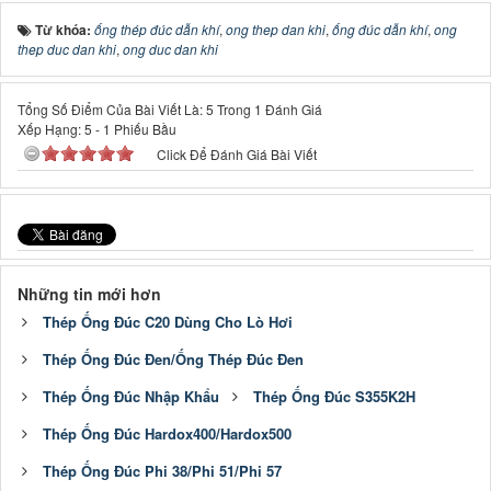
Từ khóa:
ống thép đúc dẫn khí
,
ong thep dan khi
,
ống đúc dẫn khí
,
ong
thep duc dan khi
,
ong duc dan khi
Tổng Số Điểm Của Bài Viết Là: 5 Trong 1 Đánh Giá
Xếp Hạng:
5
-
1
Phiếu Bầu
Click Để Đánh Giá Bài Viết
Những tin mới hơn
Thép Ống Đúc C20 Dùng Cho Lò Hơi
Thép Ống Đúc Đen/Ống Thép Đúc Đen
Thép Ống Đúc Nhập Khẩu
Thép Ống Đúc S355K2H
Thép Ống Đúc Hardox400/Hardox500
Thép Ống Đúc Phi 38/Phi 51/Phi 57