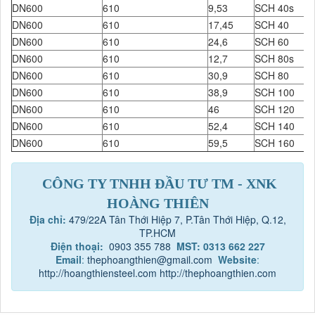
DN600
610
9,53
SCH 40s
DN600
610
17,45
SCH 40
DN600
610
24,6
SCH 60
DN600
610
12,7
SCH 80s
DN600
610
30,9
SCH 80
DN600
610
38,9
SCH 100
DN600
610
46
SCH 120
DN600
610
52,4
SCH 140
DN600
610
59,5
SCH 160
CÔNG TY TNHH ĐẦU TƯ TM - XNK
HOÀNG THIÊN
Địa chỉ:
479/22A Tân Thới Hiệp 7, P.Tân Thới Hiệp, Q.12,
TP.HCM
Điện thoại:
0903 355 788
MST: 0313 662 227
Email
:
thephoangthien@gmail.com
Website
:
http://hoangthiensteel.com
http://thephoangthien.com