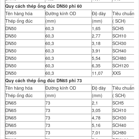
Quy cách thép ống đúc DN50 phi 60
Tên hàng hóa
Đường kính OD
Độ dày
Tiêu chuẩn Đ
Thép ống đúc
(mm)
(mm)
( SCH)
DN50
60,3
1,65
SCH5
DN50
60,3
2,77
SCH10
DN50
60,3
3,18
SCH30
DN50
60,3
3,91
SCH40
DN50
60,3
5,54
SCH80
DN50
60,3
6,35
SCH120
DN50
60,3
11,07
XXS
Quy cách thép ống đúc DN65 phi 73
Tên hàng hóa
Đường kính OD
Độ dày
Tiêu chuẩn Đ
Thép ống đúc
(mm)
(mm)
( SCH)
DN65
73
2,1
SCH5
DN65
73
3,05
SCH10
DN65
73
4,78
SCH30
DN65
73
5,16
SCH40
DN65
73
7,01
SCH80