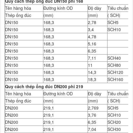
Quy cách thép ống đúc DN150 phi 168
Tên hàng hóa
Đường kính OD
Độ dày
Tiêu chuẩn Đ
Thép ống đúc
(mm)
(mm)
( SCH)
DN150
168,3
2,78
SCH5
DN150
168,3
3,4
SCH10
DN150
168,3
4,78
DN150
168,3
5,16
DN150
168,3
6,35
DN150
168,3
7,11
SCH40
DN150
168,3
11
SCH80
DN150
168,3
14,3
SCH120
DN150
168,3
18,3
SCH160
Quy cách thép ống đúc DN200 phi 219
Tên hàng hóa
Đường kính OD
Độ dày
Tiêu chuẩn Đ
Thép ống đúc
(mm)
(mm)
( SCH)
DN200
219,1
2,769
SCH5
DN200
219,1
3,76
SCH10
DN200
219,1
6,35
SCH20
DN200
219,1
7,04
SCH30