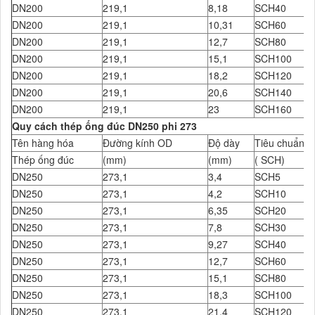
DN200
219,1
8,18
SCH40
DN200
219,1
10,31
SCH60
DN200
219,1
12,7
SCH80
DN200
219,1
15,1
SCH100
DN200
219,1
18,2
SCH120
DN200
219,1
20,6
SCH140
DN200
219,1
23
SCH160
Quy cách thép ống đúc DN250 phi 273
Tên hàng hóa
Đường kính OD
Độ dày
Tiêu chuẩn Đ
Thép ống đúc
(mm)
(mm)
( SCH)
DN250
273,1
3,4
SCH5
DN250
273,1
4,2
SCH10
DN250
273,1
6,35
SCH20
DN250
273,1
7,8
SCH30
DN250
273,1
9,27
SCH40
DN250
273,1
12,7
SCH60
DN250
273,1
15,1
SCH80
DN250
273,1
18,3
SCH100
DN250
273,1
21,4
SCH120