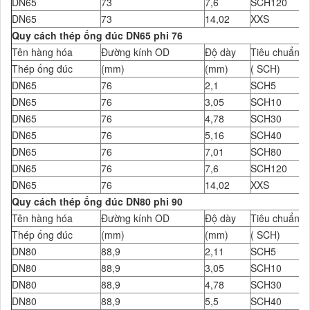
DN65
73
7,6
SCH120
DN65
73
14,02
XXS
Quy cách thép ống đúc DN65 phi 76
Tên hàng hóa
Đường kính OD
Độ dày
Tiêu chuẩn Đ
Thép ống đúc
(mm)
(mm)
( SCH)
DN65
76
2,1
SCH5
DN65
76
3,05
SCH10
DN65
76
4,78
SCH30
DN65
76
5,16
SCH40
DN65
76
7,01
SCH80
DN65
76
7,6
SCH120
DN65
76
14,02
XXS
Quy cách thép ống đúc DN80 phi 90
Tên hàng hóa
Đường kính OD
Độ dày
Tiêu chuẩn Đ
Thép ống đúc
(mm)
(mm)
( SCH)
DN80
88,9
2,11
SCH5
DN80
88,9
3,05
SCH10
DN80
88,9
4,78
SCH30
DN80
88,9
5,5
SCH40