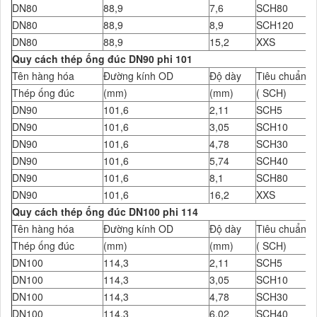
DN80
88,9
7,6
SCH80
DN80
88,9
8,9
SCH120
DN80
88,9
15,2
XXS
Quy cách thép ống đúc DN90 phi 101
Tên hàng hóa
Đường kính OD
Độ dày
Tiêu chuẩn Đ
Thép ống đúc
(mm)
(mm)
( SCH)
DN90
101,6
2,11
SCH5
DN90
101,6
3,05
SCH10
DN90
101,6
4,78
SCH30
DN90
101,6
5,74
SCH40
DN90
101,6
8,1
SCH80
DN90
101,6
16,2
XXS
Quy cách thép ống đúc DN100 phi 114
Tên hàng hóa
Đường kính OD
Độ dày
Tiêu chuẩn Đ
Thép ống đúc
(mm)
(mm)
( SCH)
DN100
114,3
2,11
SCH5
DN100
114,3
3,05
SCH10
DN100
114,3
4,78
SCH30
DN100
114,3
6,02
SCH40