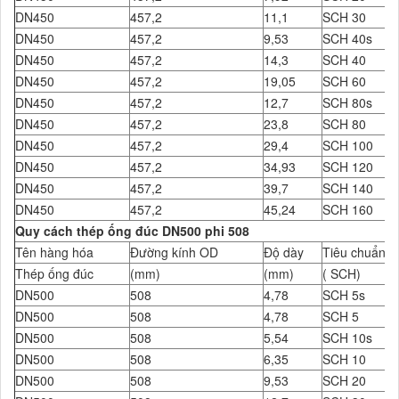
DN450
457,2
11,1
SCH 30
DN450
457,2
9,53
SCH 40s
DN450
457,2
14,3
SCH 40
DN450
457,2
19,05
SCH 60
DN450
457,2
12,7
SCH 80s
DN450
457,2
23,8
SCH 80
DN450
457,2
29,4
SCH 100
DN450
457,2
34,93
SCH 120
DN450
457,2
39,7
SCH 140
DN450
457,2
45,24
SCH 160
Quy cách thép ống đúc DN500 phi 508
Tên hàng hóa
Đường kính OD
Độ dày
Tiêu chuẩn Đ
Thép ống đúc
(mm)
(mm)
( SCH)
DN500
508
4,78
SCH 5s
DN500
508
4,78
SCH 5
DN500
508
5,54
SCH 10s
DN500
508
6,35
SCH 10
DN500
508
9,53
SCH 20