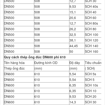
DN500
508
12,7
SCH 30
DN500
508
9,53
SCH 40s
DN500
508
15,1
SCH 40
DN500
508
20,6
SCH 60
DN500
508
12,7
SCH 80s
DN500
508
26,2
SCH 80
DN500
508
32,5
SCH 100
DN500
508
38,1
SCH 120
DN500
508
44,45
SCH 140
DN500
508
50
SCH 160
Quy cách thép ống đúc DN600 phi 610
Tên hàng hóa
Đường kính OD
Độ dày
Tiêu chuẩn Đ
Thép ống đúc
(mm)
(mm)
( SCH)
DN600
610
5,54
SCH 5s
DN600
610
5,54
SCH 5
DN600
610
6,35
SCH 10s
DN600
610
6,35
SCH 10
DN600
610
9,53
SCH 20
DN600
610
14,3
SCH 30