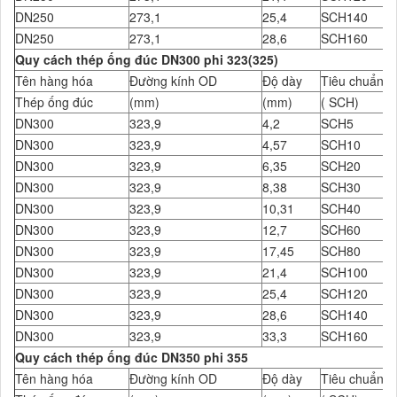
DN250
273,1
25,4
SCH140
DN250
273,1
28,6
SCH160
Quy cách thép ống đúc DN300 phi 323(325)
Tên hàng hóa
Đường kính OD
Độ dày
Tiêu chuẩn Đ
Thép ống đúc
(mm)
(mm)
( SCH)
DN300
323,9
4,2
SCH5
DN300
323,9
4,57
SCH10
DN300
323,9
6,35
SCH20
DN300
323,9
8,38
SCH30
DN300
323,9
10,31
SCH40
DN300
323,9
12,7
SCH60
DN300
323,9
17,45
SCH80
DN300
323,9
21,4
SCH100
DN300
323,9
25,4
SCH120
DN300
323,9
28,6
SCH140
DN300
323,9
33,3
SCH160
Quy cách thép ống đúc DN350 phi 355
Tên hàng hóa
Đường kính OD
Độ dày
Tiêu chuẩn Đ