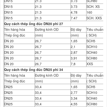
DN15
21.3
3.73
SCH80
DN15
21.3
3.73
SCH. XS
DN15
21.3
4.78
160
DN15
21.3
7.47
SCH. XXS
Quy cách thép ống đúc DN20 phi 27
Tên hàng hóa
Đường kính OD
Độ dày
Tiêu chuẩn Đ
Thép ống đúc
(mm)
(mm)
( SCH)
DN 20
26,7
1,65
SCH5
DN 20
26,7
2,1
SCH10
DN 20
26,7
2,87
SCH40
DN 20
26,7
3,91
SCH80
DN 20
26,7
7,8
XXS
Quy cách thép ống đúc DN25 phi 34
Tên hàng hóa
Đường kính OD
Độ dày
Tiêu chuẩn Đ
Thép ống đúc
(mm)
(mm)
( SCH)
DN25
33,4
1,65
SCH5
DN25
33,4
2,77
SCH10
DN25
33,4
3,34
SCH40
DN25
33,4
4,55
SCH80