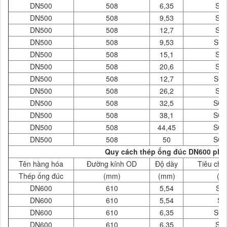
DN500
508
6,35
SC
DN500
508
9,53
SC
DN500
508
12,7
SC
DN500
508
9,53
SCH
DN500
508
15,1
SC
DN500
508
20,6
SC
DN500
508
12,7
SCH
DN500
508
26,2
SC
DN500
508
32,5
SCH
DN500
508
38,1
SCH
DN500
508
44,45
SCH
DN500
508
50
SCH
Quy cách thép ống đúc DN600 phi 
Tên hàng hóa
Đường kính OD
Độ dày
Tiêu chu
Thép ống đúc
(mm)
(mm)
( 
DN600
610
5,54
SC
DN600
610
5,54
SC
DN600
610
6,35
SCH
DN600
610
6,35
SC