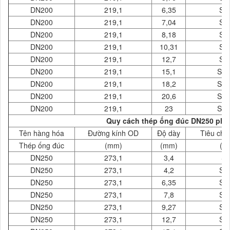
DN200
219,1
6,35
SC
DN200
219,1
7,04
SC
DN200
219,1
8,18
SC
DN200
219,1
10,31
SC
DN200
219,1
12,7
SC
DN200
219,1
15,1
SC
DN200
219,1
18,2
SC
DN200
219,1
20,6
SC
DN200
219,1
23
SC
Quy cách thép ống đúc DN250 phi 
Tên hàng hóa
Đường kính OD
Độ dày
Tiêu chu
Thép ống đúc
(mm)
(mm)
( 
DN250
273,1
3,4
S
DN250
273,1
4,2
SC
DN250
273,1
6,35
SC
DN250
273,1
7,8
SC
DN250
273,1
9,27
SC
DN250
273,1
12,7
SC