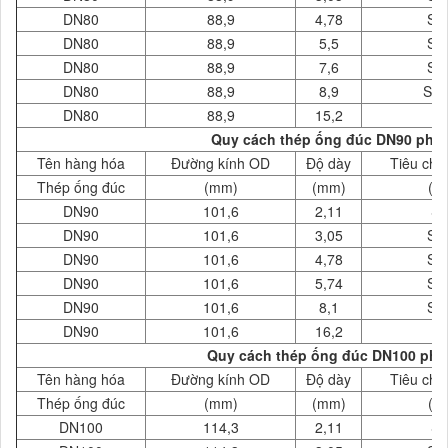
DN80
88,9
4,78
SC
DN80
88,9
5,5
SC
DN80
88,9
7,6
SC
DN80
88,9
8,9
SC
DN80
88,9
15,2
X
Quy cách thép ống đúc DN90 phi 
Tên hàng hóa
Đường kính OD
Độ dày
Tiêu chu
Thép ống đúc
(mm)
(mm)
( 
DN90
101,6
2,11
S
DN90
101,6
3,05
SC
DN90
101,6
4,78
SC
DN90
101,6
5,74
SC
DN90
101,6
8,1
SC
DN90
101,6
16,2
X
Quy cách thép ống đúc DN100 phi 
Tên hàng hóa
Đường kính OD
Độ dày
Tiêu chu
Thép ống đúc
(mm)
(mm)
( 
DN100
114,3
2,11
S