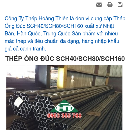
Công Ty Thép Hoàng Thiên là đơn vị cung cấp Thép
Ống Đúc SCH40/SCH80/SCH160 xuất xứ Nhật
Bản, Hàn Quốc, Trung Quốc.Sản phẩm với nhiều
mác thép và tiêu chuẩn đa dạng, hàng nhập khẩu
giá cả cạnh tranh.
THÉP ỐNG ĐÚC SCH40/SCH80/SCH160