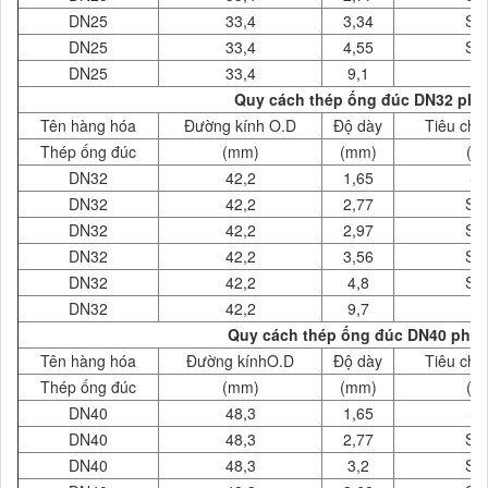
DN25
33,4
3,34
SC
DN25
33,4
4,55
SC
DN25
33,4
9,1
X
Quy cách thép ống đúc DN32 phi 
Tên hàng hóa
Đường kính O.D
Độ dày
Tiêu chu
Thép ống đúc
(mm)
(mm)
( 
DN32
42,2
1,65
S
DN32
42,2
2,77
SC
DN32
42,2
2,97
SC
DN32
42,2
3,56
SC
DN32
42,2
4,8
SC
DN32
42,2
9,7
X
Quy cách thép ống đúc DN40 phi 4
Tên hàng hóa
Đường kínhO.D
Độ dày
Tiêu chu
Thép ống đúc
(mm)
(mm)
( 
DN40
48,3
1,65
S
DN40
48,3
2,77
SC
DN40
48,3
3,2
SC