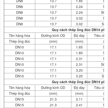
DN8
13.7
1.85
SC
DN8
13.7
2.24
SC
DN8
13.7
2.24
SCH
DN8
13.7
3.02
SC
DN8
13.7
3.02
SCH
Quy cách thép ống đúc DN10 phi 
Tên hàng hóa
Đường kính OD
Độ dày
Tiêu chu
Thép ống đúc
(mm)
(mm)
( 
DN10
17.1
1.65
SC
DN10
17.1
1.85
SC
DN10
17.1
2.31
SC
DN10
17.1
2.31
SCH
DN10
17.1
3.20
SC
DN10
17.1
3.20
SCH
Quy cách thép ống đúc DN15 phi 
Tên hàng hóa
Đường kính OD
Độ dày
Tiêu chu
Thép ống đúc
(mm)
(mm)
( 
DN15
21.3
2.11
SC
DN15
21.3
2.41
SC