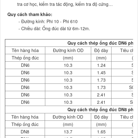
tra cơ học, kiểm tra tác động, kiểm tra độ cứng…
Quy cách tham khảo:
- Đường kính: Phi 10 - Phi 610
- Chiều dài: Ống đúc dài từ 6m-12m.
Quy cách thép ống đúc DN6 phi 
Tên hàng hóa
Đường kính OD
Độ dày
Tiêu chu
Thép ống đúc
(mm)
(mm)
( 
DN6
10.3
1.24
SC
DN6
10.3
1.45
SC
DN6
10.3
1.73
SC
DN6
10.3
1.73
SCH
DN6
10.3
2.41
SC
DN6
10.3
2.41
SCH
Quy cách thép ống đúc DN8 phi 
Tên hàng hóa
Đường kính OD
Độ dày
Tiêu chu
Thép ống đúc
(mm)
(mm)
( 
DN8
13.7
1.65
SC