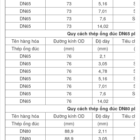
DN65
73
5,16
SC
DN65
73
7,01
SC
DN65
73
7,6
SC
DN65
73
14,02
X
Quy cách thép ống đúc DN65 phi 
Tên hàng hóa
Đường kính OD
Độ dày
Tiêu chu
Thép ống đúc
(mm)
(mm)
( 
DN65
76
2,1
S
DN65
76
3,05
SC
DN65
76
4,78
SC
DN65
76
5,16
SC
DN65
76
7,01
SC
DN65
76
7,6
SC
DN65
76
14,02
X
Quy cách thép ống đúc DN80 phi 
Tên hàng hóa
Đường kính OD
Độ dày
Tiêu chu
Thép ống đúc
(mm)
(mm)
( 
DN80
88,9
2,11
S
DN80
88,9
3,05
SC