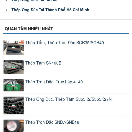
Thép Ống Đúc Tại Thành Phố Hồ Chí Minh
QUAN TÂM NHIỀU NHẤT
Thép Tấm, Thép Tròn Đặc SCR35/SCR40
Thép Tấm SN400B
Thép Tròn Đặc, Trục Láp 4140
Thép Ống Đúc, Thép Tấm S355K2/S355K2+N
Thép Tròn Đặc SNB7/SNB16