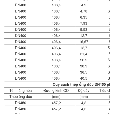
DN400
406,4
4,2
A
DN400
406,4
4,78
SC
DN400
406,4
6,35
SC
DN400
406,4
7,93
SC
DN400
406,4
9,53
SC
DN400
406,4
12,7
SC
DN400
406,4
16,67
SC
DN400
406,4
12,7
SC
DN400
406,4
21,4
SC
DN400
406,4
26,2
SC
DN400
406,4
30,9
SC
DN400
406,4
36,5
SC
DN400
406,4
40,5
SC
Quy cách thép ống đúc DN450 phi 
Tên hàng hóa
Đường kính OD
Độ dày
Tiêu chu
Thép ống đúc
(mm)
(mm)
( 
DN450
457,2
4,2
SC
DN450
457,2
4,2
SC