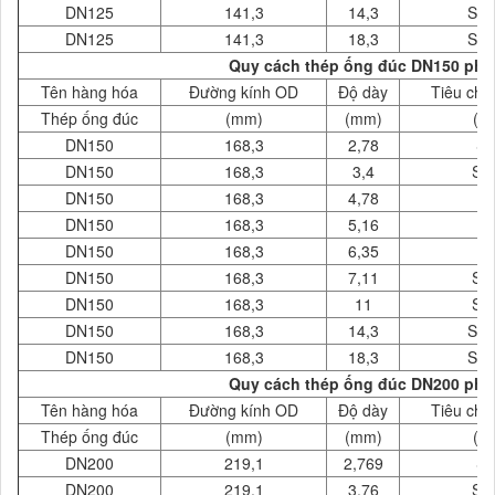
DN125
141,3
14,3
SC
DN125
141,3
18,3
SC
Quy cách thép ống đúc DN150 phi 
Tên hàng hóa
Đường kính OD
Độ dày
Tiêu chu
Thép ống đúc
(mm)
(mm)
( 
DN150
168,3
2,78
S
DN150
168,3
3,4
SC
DN150
168,3
4,78
DN150
168,3
5,16
DN150
168,3
6,35
DN150
168,3
7,11
SC
DN150
168,3
11
SC
DN150
168,3
14,3
SC
DN150
168,3
18,3
SC
Quy cách thép ống đúc DN200 phi 
Tên hàng hóa
Đường kính OD
Độ dày
Tiêu chu
Thép ống đúc
(mm)
(mm)
( 
DN200
219,1
2,769
S
DN200
219,1
3,76
SC