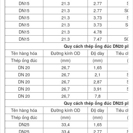
DN15
21.3
2.77
SC
DN15
21.3
2.77
SCH
DN15
21.3
3.73
SC
DN15
21.3
3.73
SCH
DN15
21.3
4.78
1
DN15
21.3
7.47
SCH
Quy cách thép ống đúc DN20 phi 
Tên hàng hóa
Đường kính OD
Độ dày
Tiêu chu
Thép ống đúc
(mm)
(mm)
( 
DN 20
26,7
1,65
S
DN 20
26,7
2,1
SC
DN 20
26,7
2,87
SC
DN 20
26,7
3,91
SC
DN 20
26,7
7,8
X
Quy cách thép ống đúc DN25 phi 
Tên hàng hóa
Đường kính OD
Độ dày
Tiêu chu
Thép ống đúc
(mm)
(mm)
( 
DN25
33,4
1,65
S
DN25
33,4
2,77
SC