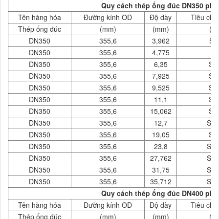
Quy cách thép ống đúc DN350 phi 
Tên hàng hóa
Đường kính OD
Độ dày
Tiêu chu
Thép ống đúc
(mm)
(mm)
( 
DN350
355,6
3,962
SC
DN350
355,6
4,775
S
DN350
355,6
6,35
SC
DN350
355,6
7,925
SC
DN350
355,6
9,525
SC
DN350
355,6
11,1
SC
DN350
355,6
15,062
SC
DN350
355,6
12,7
SC
DN350
355,6
19,05
SC
DN350
355,6
23,8
SC
DN350
355,6
27,762
SC
DN350
355,6
31,75
SC
DN350
355,6
35,712
SC
Quy cách thép ống đúc DN400 phi 
Tên hàng hóa
Đường kính OD
Độ dày
Tiêu chu
Thép ống đúc
(mm)
(mm)
( 