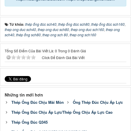
Từ khóa:
thép ống đúc sch40
,
thép ống đúc sch80
,
thép ống đúc sch160
,
thep ong duc sch40
,
thep ong duc sch80
,
thep ong duc sch160
,
thep ong
sch40
,
thép ống sch80
,
thep ong sch 80
,
thep ong sch160
Tổng Số Điểm Của Bài Viết Là: 0 Trong 0 Đánh Giá
Click Để Đánh Giá Bài Viết
Những tin mới hơn
Thép Ống Đúc Chịu Mài Mòn
Ống Thép Đúc Chịu Áp Lực
Thép Ống Đúc Chịu Áp Lực/Thép Ống Chịu Áp Lực Cao
Thép Ống Đúc Q345