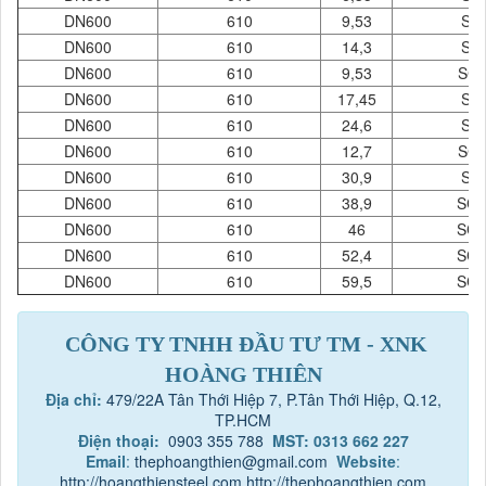
DN600
610
9,53
SC
DN600
610
14,3
SC
DN600
610
9,53
SCH
DN600
610
17,45
SC
DN600
610
24,6
SC
DN600
610
12,7
SCH
DN600
610
30,9
SC
DN600
610
38,9
SCH
DN600
610
46
SCH
DN600
610
52,4
SCH
DN600
610
59,5
SCH
CÔNG TY TNHH ĐẦU TƯ TM - XNK
HOÀNG THIÊN
Địa chỉ:
479/22A Tân Thới Hiệp 7, P.Tân Thới Hiệp, Q.12,
TP.HCM
Điện thoại:
0903 355 788
MST: 0313 662 227
Email
:
thephoangthien@gmail.com
Website
:
http://hoangthiensteel.com
http://thephoangthien.com