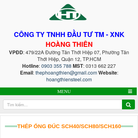
CÔNG TY TNHH ĐẦU TƯ TM - XNK
HOÀNG THIÊN
VPĐD
: 479/22A Đường Tân Thới Hiệp 07, Phường Tân
Thới Hiệp, Quận 12, TP.HCM
Hotline
:
0903 355 788
MST
: 0313 662 227
Email
:
thephoangthien@gmail.com
Website
:
hoangthiensteel.com
MENU
THÉP ỐNG ĐÚC SCH40/SCH80/SCH160