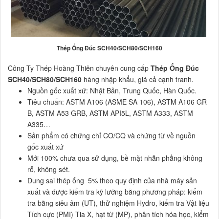
Thép Ống Đúc SCH40/SCH80/SCH160
Công Ty Thép Hoàng Thiên chuyên cung cấp
Thép Ống Đúc
SCH40/SCH80/SCH160
hàng nhập khẩu, giá cả cạnh tranh.
Nguồn gốc xuất xứ: Nhật Bản, Trung Quốc, Hàn Quốc.
Tiêu chuẩn: ASTM A106 (ASME SA 106), ASTM A106 GR
B, ASTM A53 GRB, ASTM API5L, ASTM A333, ASTM
A335…
Sản phẩm có chứng chỉ CO/CQ và chứng từ về nguồn
gốc xuất xứ
Mới 100% chưa qua sử dụng, bề mặt nhẵn phẳng không
rỗ, không sét.
Dung sai thép ống 5% theo quy định của nhà máy sản
xuất và được kiểm tra kỹ lưỡng bằng phương pháp: kiểm
tra bằng siêu âm (UT), thử nghiệm Hydro, kiểm tra Vật liệu
Tích cực (PMI) Tia X, hạt từ (MP), phân tích hóa học, kiểm