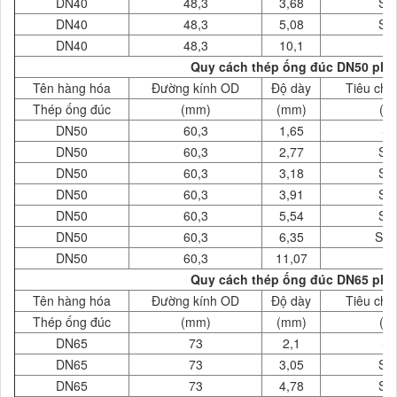
DN40
48,3
3,68
SC
DN40
48,3
5,08
SC
DN40
48,3
10,1
X
Quy cách thép ống đúc DN50 phi 
Tên hàng hóa
Đường kính OD
Độ dày
Tiêu chu
Thép ống đúc
(mm)
(mm)
( 
DN50
60,3
1,65
S
DN50
60,3
2,77
SC
DN50
60,3
3,18
SC
DN50
60,3
3,91
SC
DN50
60,3
5,54
SC
DN50
60,3
6,35
SC
DN50
60,3
11,07
X
Quy cách thép ống đúc DN65 phi 
Tên hàng hóa
Đường kính OD
Độ dày
Tiêu chu
Thép ống đúc
(mm)
(mm)
( 
DN65
73
2,1
S
DN65
73
3,05
SC
DN65
73
4,78
SC