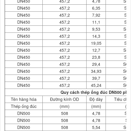
DN450
457,2
4,78
SCH
DN450
457,2
6,35
SC
DN450
457,2
7,92
SC
DN450
457,2
11,1
SC
DN450
457,2
9,53
SCH
DN450
457,2
14,3
SC
DN450
457,2
19,05
SC
DN450
457,2
12,7
SCH
DN450
457,2
23,8
SC
DN450
457,2
29,4
SCH
DN450
457,2
34,93
SCH
DN450
457,2
39,7
SCH
DN450
457,2
45,24
SCH
Quy cách thép ống đúc DN500 phi 
Tên hàng hóa
Đường kính OD
Độ dày
Tiêu chu
Thép ống đúc
(mm)
(mm)
( 
DN500
508
4,78
SC
DN500
508
4,78
SC
DN500
508
5,54
SCH