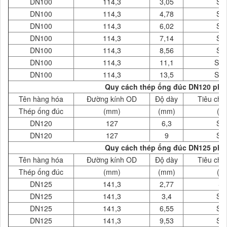
DN100
114,3
3,05
SC
DN100
114,3
4,78
SC
DN100
114,3
6,02
SC
DN100
114,3
7,14
SC
DN100
114,3
8,56
SC
DN100
114,3
11,1
SC
DN100
114,3
13,5
SC
Quy cách thép ống đúc DN120 phi 
Tên hàng hóa
Đường kính OD
Độ dày
Tiêu chu
Thép ống đúc
(mm)
(mm)
( 
DN120
127
6,3
SC
DN120
127
9
SC
Quy cách thép ống đúc DN125 phi 
Tên hàng hóa
Đường kính OD
Độ dày
Tiêu chu
Thép ống đúc
(mm)
(mm)
( 
DN125
141,3
2,77
S
DN125
141,3
3,4
SC
DN125
141,3
6,55
SC
DN125
141,3
9,53
SC