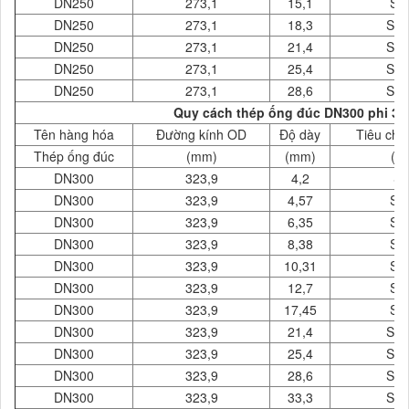
DN250
273,1
15,1
SC
DN250
273,1
18,3
SC
DN250
273,1
21,4
SC
DN250
273,1
25,4
SC
DN250
273,1
28,6
SC
Quy cách thép ống đúc DN300 phi 32
Tên hàng hóa
Đường kính OD
Độ dày
Tiêu chu
Thép ống đúc
(mm)
(mm)
( 
DN300
323,9
4,2
S
DN300
323,9
4,57
SC
DN300
323,9
6,35
SC
DN300
323,9
8,38
SC
DN300
323,9
10,31
SC
DN300
323,9
12,7
SC
DN300
323,9
17,45
SC
DN300
323,9
21,4
SC
DN300
323,9
25,4
SC
DN300
323,9
28,6
SC
DN300
323,9
33,3
SC