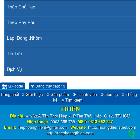
Thép Chế Tạo
Thép Ray Ràu
Láp, Đồng ,Nhôm
Tin Tức
Dịch Vụ
QR-code
Đang truy cập: 13
Trang nhất
Giới thiệu
Sản phẩm
Thành viên
Liên hệ
Thống
CÔNG TY TNHH ĐẦU TƯ TM - XNK HOÀNG
kê
Tìm kiếm
THIÊN
Địa chỉ:
479/22A Tân Thới Hiệp 7, P.Tân Thới Hiệp, Q.12, TP.HCM
Điện thoại:
0903 355 788
MST: 0313 662 227
Email
:
thephoangthien@gmail.com
Website
:
http://hoangthiensteel.com
http://thephoangthien.com