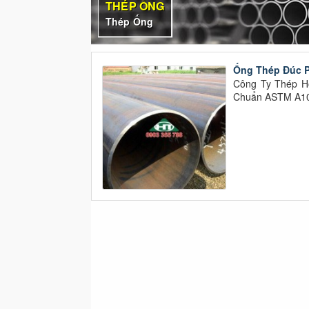
THÉP ỐNG
Thép Ống
Ống Thép Đúc P
Công Ty Thép H
Chuẩn ASTM A106