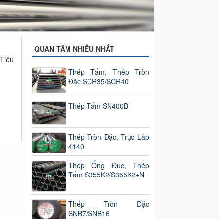
THÉP TẤM
THÉP TRÒN 
Chuyên Cung Cấp Các
Thép Tròn Đặc
QUAN TÂM NHIỀU NHẤT
Tiêu
Thép Tấm, Thép Tròn
Đặc SCR35/SCR40
Thép Tấm SN400B
Thép Tròn Đặc, Trục Láp
4140
Thép Ống Đúc, Thép
Tấm S355K2/S355K2+N
Thép Tròn Đặc
SNB7/SNB16