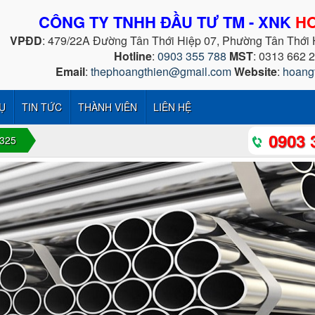
CÔNG TY TNHH ĐẦU TƯ TM - XNK
HO
VPĐD
: 479/22A Đường Tân Thới Hiệp 07, Phường Tân Thới
Hotline
:
0903 355 788
MST
: 0313 662 
Email
:
thephoangthien@gmail.com
Website
:
hoang
Ụ
TIN TỨC
THÀNH VIÊN
LIÊN HỆ
0903 
325