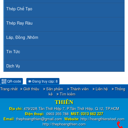
Thép Chế Tạo
Thép Ray Ràu
Láp, Đồng ,Nhôm
Tin Tức
Dịch Vụ
QR-code
Đang truy cập: 8
Trang nhất
Giới thiệu
Sản phẩm
Thành viên
Liên hệ
Thống
CÔNG TY TNHH ĐẦU TƯ TM - XNK HOÀNG
kê
Tìm kiếm
THIÊN
Địa chỉ:
479/22A Tân Thới Hiệp 7, P.Tân Thới Hiệp, Q.12, TP.HCM
Điện thoại:
0903 355 788
MST: 0313 662 227
Email
:
thephoangthien@gmail.com
Website
:
http://hoangthiensteel.com
http://thephoangthien.com