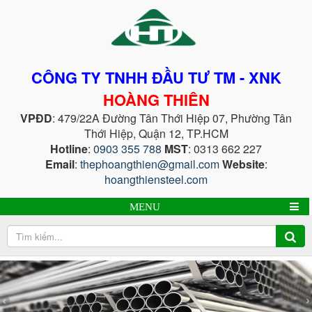
CÔNG TY TNHH ĐẦU TƯ TM - XNK
HOÀNG THIÊN
VPĐD
: 479/22A Đường Tân Thới Hiệp 07, Phường Tân
Thới Hiệp, Quận 12, TP.HCM
Hotline
:
0903 355 788
MST
: 0313 662 227
Email
:
thephoangthien@gmail.com
Website
:
hoangthiensteel.com
MENU