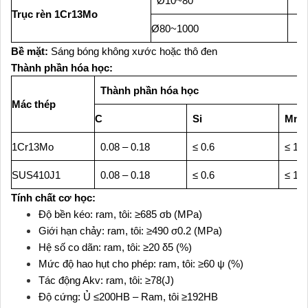
Ø10~80
Trục rèn 1Cr13Mo
Ø80~1000
Bề mặt:
Sáng bóng không xước hoặc thô đen
Thành phần hóa học:
Thành phần hóa học
Mác thép
C
Si
Mn
1Cr13Mo
0.08 – 0.18
≤ 0.6
≤ 1.0
SUS410J1
0.08 – 0.18
≤ 0.6
≤ 1.0
Tính chất cơ học:
Độ bền kéo: ram, tôi: ≥685 σb (MPa)
Giới hạn chảy: ram, tôi: ≥490 σ0.2 (MPa)
Hệ số co dãn: ram, tôi: ≥20 δ5 (%)
Mức độ hao hụt cho phép: ram, tôi: ≥60 ψ (%)
Tác động Akv: ram, tôi: ≥78(J)
Độ cứng: Ủ ≤200HB – Ram, tôi ≥192HB