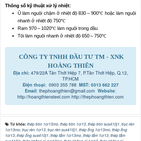
Thông số kỹ thuật xử lý nhiệt:
℃
Ủ làm nguội chậm ở nhiệt độ 830
～
900
hoặc làm nguội
℃
nhanh ở nhiệt độ 750
℃
Ram 970
～
1020
làm nguội trong dầu
℃
Tôi làm nguội nhanh ở nhiệt độ 650
～
750
CÔNG TY TNHH ĐẦU TƯ TM - XNK
HOÀNG THIÊN
Địa chỉ:
479/22A Tân Thới Hiệp 7, P.Tân Thới Hiệp, Q.12,
TP.HCM
Điện thoại:
0903 355 788
MST: 0313 662 227
Email
:
thephoangthien@gmail.com
Website
:
http://hoangthiensteel.com
http://thephoangthien.com
Từ khóa:
thép tròn 1cr13mo
,
thép tròn 1cr13
,
thép tròn sus410j1
,
trục rèn
1cr13mo
,
trục rèn 1cr13
,
trục rèn sus410j1
,
thép ống 1cr13mo
,
thép ống
1cr13
,
thép ống sus410j1
,
thép tấm 1cr13mo
,
thép tấm 1cr13
,
thép tấm
sus410j1
,
thép không gỉ 1cr13mo
,
thép không gỉ 1cr13
,
thép không gỉ