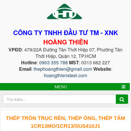
CÔNG TY TNHH ĐẦU TƯ TM - XNK
HOÀNG THIÊN
VPĐD
: 479/22A Đường Tân Thới Hiệp 07, Phường Tân
Thới Hiệp, Quận 12, TP.HCM
Hotline
:
0903 355 788
MST
: 0313 662 227
Email
:
thephoangthien@gmail.com
Website
:
hoangthiensteel.com
MENU
THÉP TRÒN TRỤC RÈN, THÉP ỐNG, THÉP TẤM
1CR13MO/1CR13/SUS410J1