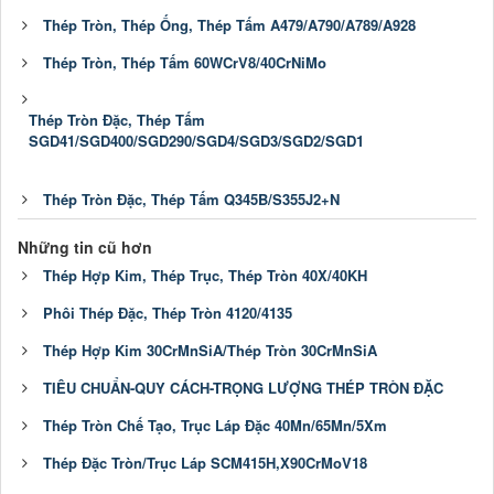
Thép Tròn, Thép Ống, Thép Tấm A479/A790/A789/A928
Thép Tròn, Thép Tấm 60WCrV8/40CrNiMo
Thép Tròn Đặc, Thép Tấm
SGD41/SGD400/SGD290/SGD4/SGD3/SGD2/SGD1
Thép Tròn Đặc, Thép Tấm Q345B/S355J2+N
Những tin cũ hơn
Thép Hợp Kim, Thép Trục, Thép Tròn 40X/40KH
Phôi Thép Đặc, Thép Tròn 4120/4135
Thép Hợp Kim 30CrMnSiA/Thép Tròn 30CrMnSiA
TIÊU CHUẨN-QUY CÁCH-TRỌNG LƯỢNG THÉP TRÒN ĐẶC
Thép Tròn Chế Tạo, Trục Láp Đặc 40Mn/65Mn/5Xm
Thép Đặc Tròn/Trục Láp SCM415H,X90CrMoV18