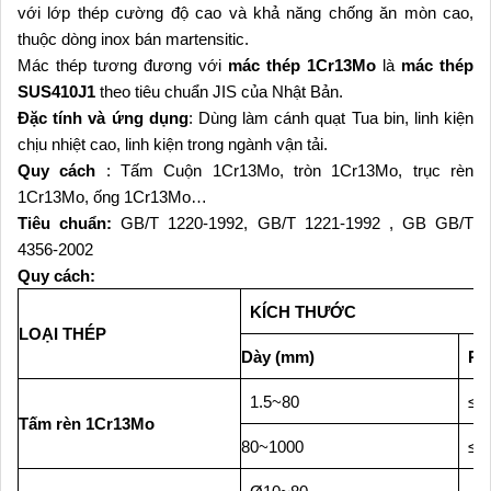
với lớp thép cường độ cao và khả năng chống ăn mòn cao,
thuộc dòng inox bán martensitic.
Mác thép tương đương với
mác thép 1Cr13Mo
là
mác thép
SUS410J1
theo tiêu chuẩn JIS của Nhật Bản.
Đặc tính và ứng dụng
: Dùng làm cánh quạt Tua bin, linh kiện
chịu nhiệt cao, linh kiện trong ngành vận tải.
Quy cách
: Tấm Cuộn 1Cr13Mo, tròn 1Cr13Mo, trục rèn
1Cr13Mo, ống 1Cr13Mo…
Tiêu chuẩn:
GB/T 1220-1992, GB/T 1221-1992 , GB GB/T
4356-2002
Quy cách:
KÍCH THƯỚC
LOẠI THÉP
Dày (mm)
Rộ
1.5~80
≤8
Tấm rèn 1Cr13Mo
80~1000
≤1