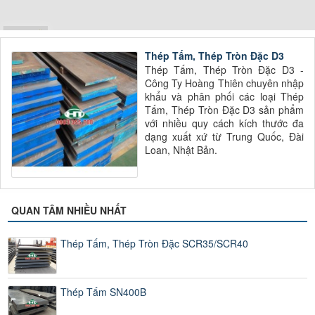
THÉP TRÒN ĐẶC
Thép Tròn Đặc
Thép Tấm, Thép Tròn Đặc D3
Thép Tấm, Thép Tròn Đặc D3 -
Công Ty Hoàng Thiên chuyên nhập
THÉP TẤM
khẩu và phân phối các loại Thép
Chuyên Cung Cấp Các Loại Thép Tấm Với Giá Tốt Nhất
Tấm, Thép Tròn Đặc D3 sản phẩm
với nhiều quy cách kích thước đa
dạng xuất xứ từ Trung Quốc, Đài
Loan, Nhật Bản.
QUAN TÂM NHIỀU NHẤT
Thép Tấm, Thép Tròn Đặc SCR35/SCR40
Thép Tấm SN400B