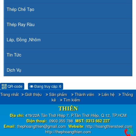
Thép Chế Tạo
Thép Ray Ràu
Láp, Đồng ,Nhôm
Tin Tức
Dịch Vụ
QR-code
Đang truy cập: 6
Trang nhất
Giới thiệu
Sản phẩm
Thành viên
Liên hệ
Thống
CÔNG TY TNHH ĐẦU TƯ TM - XNK HOÀNG
kê
Tìm kiếm
THIÊN
Địa chỉ:
479/22A Tân Thới Hiệp 7, P.Tân Thới Hiệp, Q.12, TP.HCM
Điện thoại:
0903 355 788
MST: 0313 662 227
Email
:
thephoangthien@gmail.com
Website
:
http://hoangthiensteel.com
http://thephoangthien.com