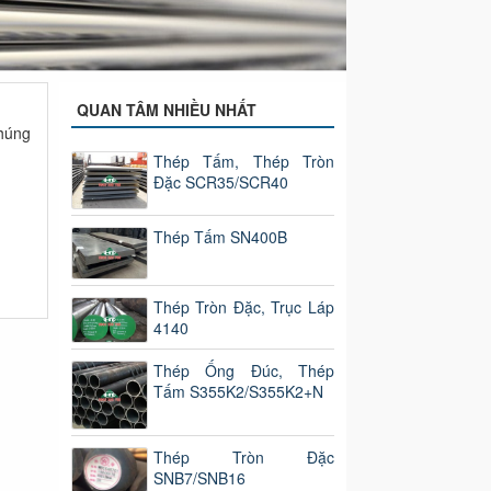
THÉP TẤM
THÉP TRÒN 
Chuyên Cung Cấp 
Thép Tròn Đặc
QUAN TÂM NHIỀU NHẤT
húng
Thép Tấm, Thép Tròn
Đặc SCR35/SCR40
Thép Tấm SN400B
Thép Tròn Đặc, Trục Láp
4140
Thép Ống Đúc, Thép
Tấm S355K2/S355K2+N
Thép Tròn Đặc
SNB7/SNB16