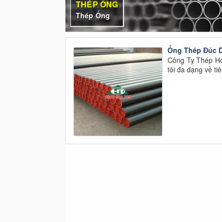
THÉP ỐNG
Thép Ống
Ống Thép Đúc D
Công Ty Thép Ho
tôi đa dạng về t