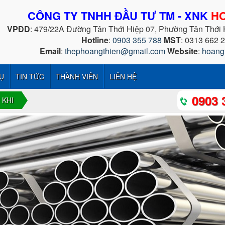
CÔNG TY TNHH ĐẦU TƯ TM - XNK
HO
VPĐD
: 479/22A Đường Tân Thới Hiệp 07, Phường Tân Thới
Hotline
:
0903 355 788
MST
: 0313 662 
Email
:
thephoangthien@gmail.com
Website
:
hoang
Ụ
TIN TỨC
THÀNH VIÊN
LIÊN HỆ
0903 
 KHI