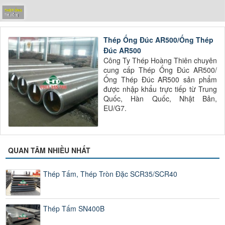
THÉP ỐNG
Thép Ống
Thép Ống Đúc AR500/Ống Thép
Đúc AR500
Công Ty Thép Hoàng Thiên chuyên
cung cấp Thép Ống Đúc AR500/
Ống Thép Đúc AR500 sản phẩm
được nhập khẩu trực tiếp từ Trung
Quốc, Hàn Quốc, Nhật Bản,
EU/G7.
QUAN TÂM NHIỀU NHẤT
Thép Tấm, Thép Tròn Đặc SCR35/SCR40
Thép Tấm SN400B