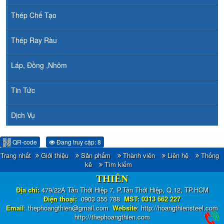
Thép Chế Tạo
Thép Ray Ràu
Láp, Đồng ,Nhôm
Tin Tức
Dịch Vụ
QR-code
Đang truy cập: 8
Trang nhất
Giới thiệu
Sản phẩm
Thành viên
Liên hệ
Thống
CÔNG TY TNHH ĐẦU TƯ TM - XNK HOÀNG
kê
Tìm kiếm
THIÊN
Địa chỉ:
479/22A Tân Thới Hiệp 7, P.Tân Thới Hiệp, Q.12, TP.HCM
Điện thoại:
0903 355 788
MST: 0313 662 227
Email
:
thephoangthien@gmail.com
Website
:
http://hoangthiensteel.com
http://thephoangthien.com